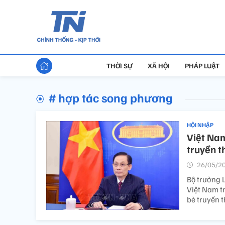
THỜI SỰ
XÃ HỘI
PHÁP LUẬT
# hợp tác song phương
HỘI NHẬP
Việt Nam
truyền t
26/05/20
Bộ trưởng L
Việt Nam t
bè truyền t