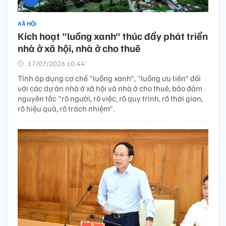
XÃ HỘI
Kích hoạt "luồng xanh" thúc đẩy phát triển
nhà ở xã hội, nhà ở cho thuê ​
17/07/2026 10:44’
Tỉnh áp dụng cơ chế "luồng xanh", "luồng ưu tiên" đối
với các dự án nhà ở xã hội và nhà ở cho thuê, bảo đảm
nguyên tắc "rõ người, rõ việc, rõ quy trình, rõ thời gian,
rõ hiệu quả, rõ trách nhiệm".