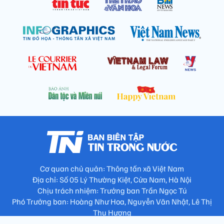
Cơ quan chủ quản: Thông tấn xã Việt Nam
Địa chỉ: Số 05 Lý Thường Kiệt, Cửa Nam, Hà Nội
Chịu trách nhiệm: Trưởng ban Trần Ngọc Tú
Phó Trưởng ban: Hoàng Như Hoa, Nguyễn Văn Nhật, Lê Thị
Thu Hương
Số điện thoại: 024.38257994 - Fax: 024.3826.7981 - Email: