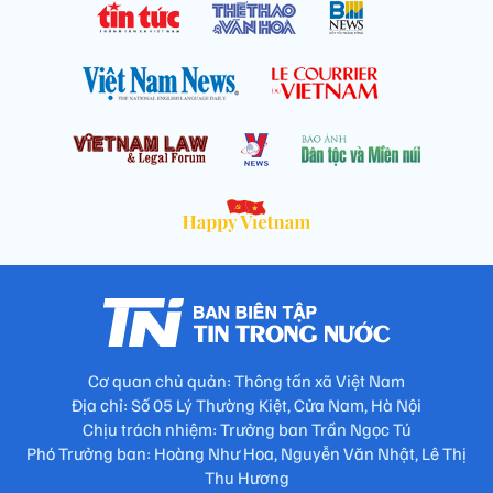
Cơ quan chủ quản: Thông tấn xã Việt Nam
Địa chỉ: Số 05 Lý Thường Kiệt, Cửa Nam, Hà Nội
Chịu trách nhiệm: Trưởng ban Trần Ngọc Tú
Phó Trưởng ban: Hoàng Như Hoa, Nguyễn Văn Nhật, Lê Thị
Thu Hương