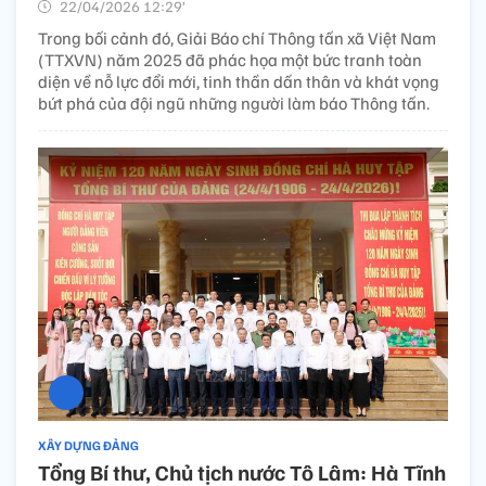
22/04/2026 12:29’
Trong bối cảnh đó, Giải Báo chí Thông tấn xã Việt Nam
(TTXVN) năm 2025 đã phác họa một bức tranh toàn
diện về nỗ lực đổi mới, tinh thần dấn thân và khát vọng
bứt phá của đội ngũ những người làm báo Thông tấn.
XÂY DỰNG ĐẢNG
Tổng Bí thư, Chủ tịch nước Tô Lâm: Hà Tĩnh