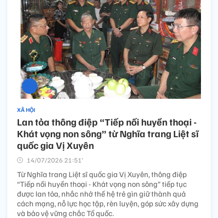
XÃ HỘI
Lan tỏa thông điệp “Tiếp nối huyền thoại -
Khát vọng non sông” từ Nghĩa trang Liệt sĩ
quốc gia Vị Xuyên
14/07/2026 21:51’
Từ Nghĩa trang Liệt sĩ quốc gia Vị Xuyên, thông điệp
“Tiếp nối huyền thoại - Khát vọng non sông” tiếp tục
được lan tỏa, nhắc nhở thế hệ trẻ gìn giữ thành quả
cách mạng, nỗ lực học tập, rèn luyện, góp sức xây dựng
và bảo vệ vững chắc Tổ quốc.