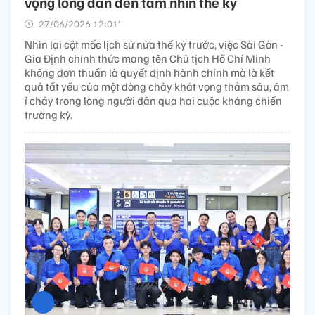
vọng lòng dân đến tầm nhìn thế kỷ
27/06/2026 12:01’
Nhìn lại cột mốc lịch sử nửa thế kỷ trước, việc Sài Gòn -
Gia Định chính thức mang tên Chủ tịch Hồ Chí Minh
không đơn thuần là quyết định hành chính mà là kết
quả tất yếu của một dòng chảy khát vọng thẳm sâu, âm
ỉ cháy trong lòng người dân qua hai cuộc kháng chiến
trường kỳ.