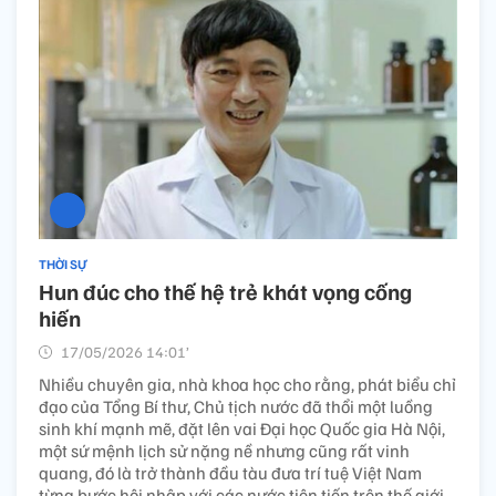
THỜI SỰ
Hun đúc cho thế hệ trẻ khát vọng cống
hiến
17/05/2026 14:01’
Nhiều chuyên gia, nhà khoa học cho rằng, phát biểu chỉ
đạo của Tổng Bí thư, Chủ tịch nước đã thổi một luồng
sinh khí mạnh mẽ, đặt lên vai Đại học Quốc gia Hà Nội,
một sứ mệnh lịch sử nặng nề nhưng cũng rất vinh
quang, đó là trở thành đầu tàu đưa trí tuệ Việt Nam
từng bước hội nhập với các nước tiên tiến trên thế giới.