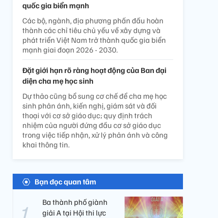
quốc gia biển mạnh
Các bộ, ngành, địa phương phấn đấu hoàn
thành các chỉ tiêu chủ yếu về xây dựng và
phát triển Việt Nam trở thành quốc gia biển
mạnh giai đoạn 2026 - 2030.
Đặt giới hạn rõ ràng hoạt động của Ban đại
diện cha mẹ học sinh
Dự thảo cũng bổ sung cơ chế để cha mẹ học
sinh phản ánh, kiến nghị, giám sát và đối
thoại với cơ sở giáo dục; quy định trách
nhiệm của người đứng đầu cơ sở giáo dục
trong việc tiếp nhận, xử lý phản ánh và công
khai thông tin.
Bạn đọc quan tâm
Ba thành phố giành
giải A tại Hội thi lực