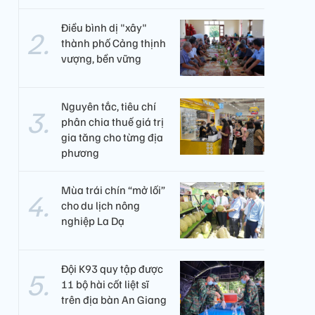
Điều bình dị "xây"
thành phố Cảng thịnh
vượng, bền vững
Nguyên tắc, tiêu chí
phân chia thuế giá trị
gia tăng cho từng địa
phương
Mùa trái chín “mở lối”
cho du lịch nông
nghiệp La Dạ
Đội K93 quy tập được
11 bộ hài cốt liệt sĩ
trên địa bàn An Giang