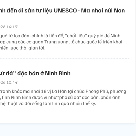
nh đến di sản tư liệu UNESCO - Ma nhai núi Non
26 14:19’
uả từ tọa đàm chính là tiền đề, "chất liệu" quý giá để Ninh
hợp cùng các cơ quan Trung ương, tổ chức quốc tế triển khai
iến lược thời gian tới.
sử đá” độc bản ở Ninh Bình
26 10:44’
 tranh khắc ma nhai 18 vị La Hán tại chùa Phong Phú, phường
, tỉnh Ninh Bình được ví như “pho sử đá” độc bản, phản ánh
hệ thuật và đời sống tâm linh qua nhiều thế kỷ.