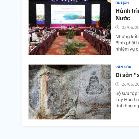
DU LỊCH
Hành trì
Nước
03/06/20
Những kết q
Bình phối 
nhiệm vụ ch
VĂN HÓA
Di sản “
26/05/20
Bộ sưu tập
Tây Hoa Lư
tinh hoa ng