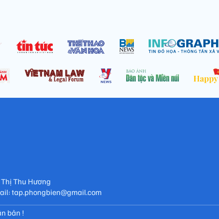
 Thị Thu Hương
mail: tap.phongbien@gmail.com
n bản !