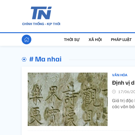
THỜI SỰ
XÃ HỘI
PHÁP LUẬT
# Ma nhai
VĂN HÓA
Định vị 
17/06/20
Giá trị đặc
các văn bản