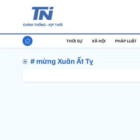
THỜI SỰ
XÃ HỘI
PHÁP LUẬT
# mừng Xuân Ất Tỵ