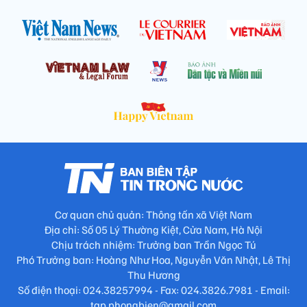
Cơ quan chủ quản: Thông tấn xã Việt Nam
Địa chỉ: Số 05 Lý Thường Kiệt, Cửa Nam, Hà Nội
Chịu trách nhiệm: Trưởng ban Trần Ngọc Tú
Phó Trưởng ban: Hoàng Như Hoa, Nguyễn Văn Nhật, Lê Thị
Thu Hương
Số điện thoại: 024.38257994 - Fax: 024.3826.7981 - Email:
tap.phongbien@gmail.com