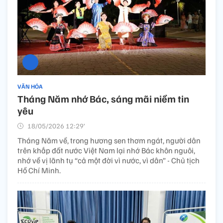
VĂN HÓA
Tháng Năm nhớ Bác, sáng mãi niềm tin
yêu
18/05/2026 12:29’
Tháng Năm về, trong hương sen thơm ngát, người dân
trên khắp đất nước Việt Nam lại nhớ Bác khôn nguôi,
nhớ về vị lãnh tụ “cả một đời vì nước, vì dân” - Chủ tịch
Hồ Chí Minh.