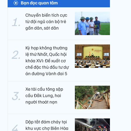
Bạn đọc quan tâm
Chuyển biến tích cực
từ đội ngũ cán bộ trẻ
gần dân, sát dân
Kỳ họp không thường
lệ thứ Nhất, Quốc hội
khóa XVI: Đề xuất cơ
chế đặc thù đầu tư dự
án đường Vành đai 5
Xe tải cẩu tông sập
cầu Đắk Lung, hai
người thoát nạn
Dập tắt đám cháy tại
khu vực chợ Biên Hòa