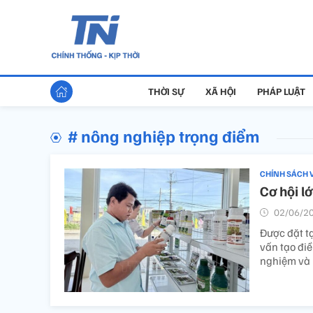
THỜI SỰ
XÃ HỘI
PHÁP LUẬT
# nông nghiệp trọng điểm
CHÍNH SÁCH 
Cơ hội l
02/06/20
Được đặt t
vấn tạo điề
nghiệm và n