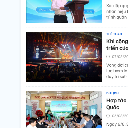
Xác lập quy
nhãn hiệu 
trình quản 
THỂ THAO
Khi cộng
triển củ
07/08/20
Vòng đời c
lượt xem lạ
duy trì sức
DU LỊCH
Hợp tác 
Quốc
06/08/20
Ngày 6/8, S