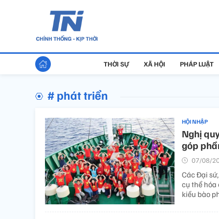
THỜI SỰ
XÃ HỘI
PHÁP LUẬT
# phát triển
HỘI NHẬP
Nghị quy
góp phần
07/08/20
Các Đại sứ
cụ thể hóa
kiều bào ph