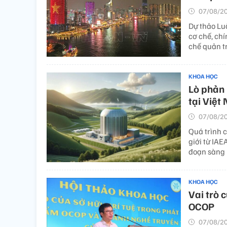
07/08/20
Dự thảo Lu
cơ chế, chí
chế quản tr
KHOA HỌC
Lò phản 
tại Việt
07/08/20
Quá trình 
giới từ IA
đoạn sàng 
KHOA HỌC
Vai trò 
OCOP
07/08/20