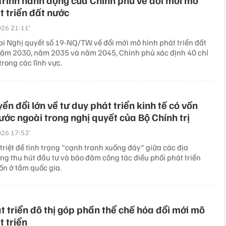
rình hành động của Chính phủ về đổi mới mô
t triển đất nước
26 21:11’
hai Nghị quyết số 19-NQ/TW về đổi mới mô hình phát triển đất
ăm 2030, năm 2035 và năm 2045, Chính phủ xác định 40 chỉ
 trong các lĩnh vực.
ển đổi lớn về tư duy phát triển kinh tế có vốn
ước ngoài trong nghị quyết của Bộ Chính trị
26 17:53’
riệt để tình trạng "cạnh tranh xuống đáy" giữa các địa
ng thu hút đầu tư và bảo đảm công tác điều phối phát triển
ốn ở tầm quốc gia.
t triển đô thị góp phần thể chế hóa đổi mới mô
t triển