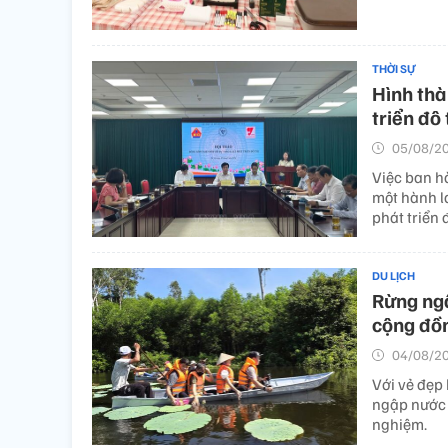
THỜI SỰ
Hình thà
triển đô 
05/08/20
Việc ban hà
một hành la
phát triển đ
DU LỊCH
Rừng ngậ
cộng đồ
04/08/20
Với vẻ đẹp 
ngập nước 
nghiệm.