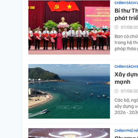
CHÍNH SÁCH 
Bí thư T
phát tri
07/08/20
Ban có chức
trong hệ th
pháp tháo 
CHÍNH SÁCH 
Xây dựng
mạnh
07/08/20
Các bộ, ng
xây dựng v
2026 - 203
CHÍNH PHỦ H