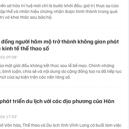
ền sở hữu trí tuệ mới chỉ là bước khởi đầu; giá trị thực sự của
tập thể và nhãn hiệu chứng nhận được hình thành trong quá
trị và khai thác sau bảo hộ.
 đồng người hâm mộ trở thành không gian phát
a kinh tế thể thao số
26 09:08’
ủa một giải đấu không kết thúc sau lễ bế mạc. Chính những
i, bình luận, chia sẻ và nội dung do cộng đồng tạo ra đã tiếp tục
 hút của sự kiện trên các nền tảng số.
phát triển du lịch với các địa phương của Hàn
26 17:53’
ở Văn hóa, Thể thao và Du lịch tỉnh Vĩnh Long có buổi làm việc