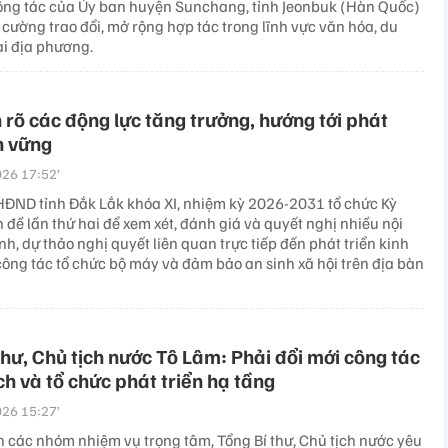
ông tác của Ủy ban huyện Sunchang, tỉnh Jeonbuk (Hàn Quốc)
cường trao đổi, mở rộng hợp tác trong lĩnh vực văn hóa, du
ai địa phương.
 rõ các động lực tăng trưởng, hướng tới phát
n vững
26 17:52’
HĐND tỉnh Đắk Lắk khóa XI, nhiệm kỳ 2026-2031 tổ chức Kỳ
đề lần thứ hai để xem xét, đánh giá và quyết nghị nhiều nội
ình, dự thảo nghị quyết liên quan trực tiếp đến phát triển kinh
, công tác tổ chức bộ máy và đảm bảo an sinh xã hội trên địa bàn
thư, Chủ tịch nước Tô Lâm: Phải đổi mới công tác
h và tổ chức phát triển hạ tầng
26 15:27’
các nhóm nhiệm vụ trọng tâm, Tổng Bí thư, Chủ tịch nước yêu