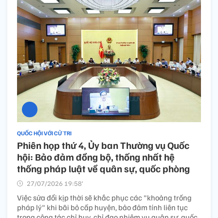
QUỐC HỘI VỚI CỬ TRI
Phiên họp thứ 4, Ủy ban Thường vụ Quốc
hội: Bảo đảm đồng bộ, thống nhất hệ
thống pháp luật về quân sự, quốc phòng
27/07/2026 19:58’
Việc sửa đổi kịp thời sẽ khắc phục các "khoảng trống
pháp lý" khi bãi bỏ cấp huyện, bảo đảm tính liên tục
trong công tác chỉ huy, chỉ đạo nhiệm vụ quân sự, quốc