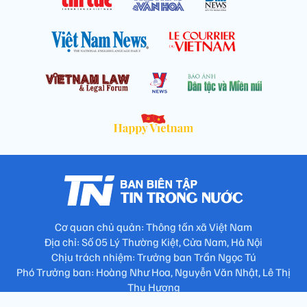
Cơ quan chủ quản: Thông tấn xã Việt Nam
Địa chỉ: Số 05 Lý Thường Kiệt, Cửa Nam, Hà Nội
Chịu trách nhiệm: Trưởng ban Trần Ngọc Tú
Phó Trưởng ban: Hoàng Như Hoa, Nguyễn Văn Nhật, Lê Thị
Thu Hương
Số điện thoại: 024.38257994 - Fax: 024.3826.7981 - Email: