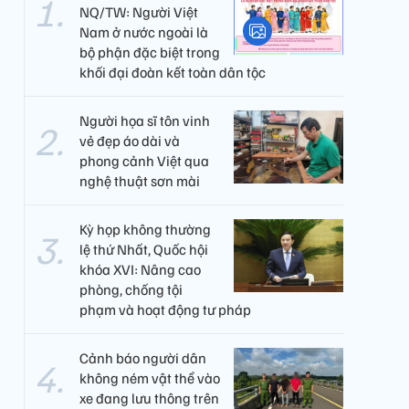
NQ/TW: Người Việt
Nam ở nước ngoài là
bộ phận đặc biệt trong
khối đại đoàn kết toàn dân tộc
Người họa sĩ tôn vinh
vẻ đẹp áo dài và
phong cảnh Việt qua
nghệ thuật sơn mài
Kỳ họp không thường
lệ thứ Nhất, Quốc hội
khóa XVI: Nâng cao
phòng, chống tội
phạm và hoạt động tư pháp
Cảnh báo người dân
không ném vật thể vào
xe đang lưu thông trên