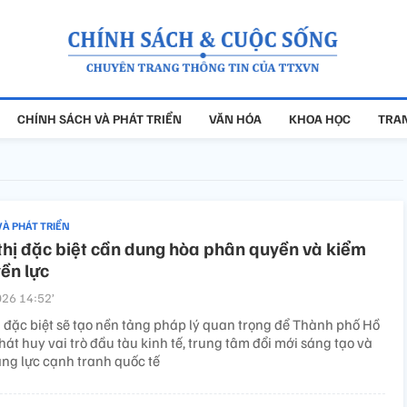
CHÍNH SÁCH VÀ PHÁT TRIỂN
VĂN HÓA
KHOA HỌC
TRAN
VÀ PHÁT TRIỂN
thị đặc biệt cần dung hòa phân quyền và kiểm
ền lực
26 14:52’
ị đặc biệt sẽ tạo nền tảng pháp lý quan trọng để Thành phố Hồ
át huy vai trò đầu tàu kinh tế, trung tâm đổi mới sáng tạo và
ăng lực cạnh tranh quốc tế