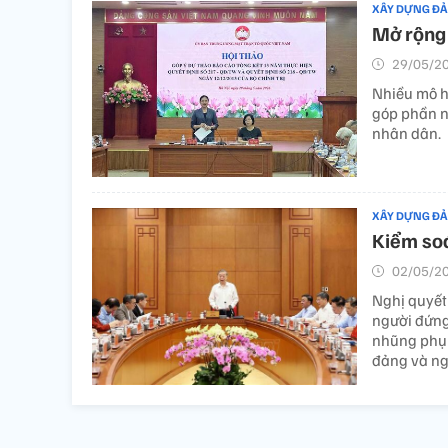
XÂY DỰNG Đ
Mở rộng 
29/05/20
Nhiều mô hì
góp phần n
nhân dân.
XÂY DỰNG Đ
Kiểm soá
02/05/20
Nghị quyết
người đứng
nhũng phụ t
đảng và ng