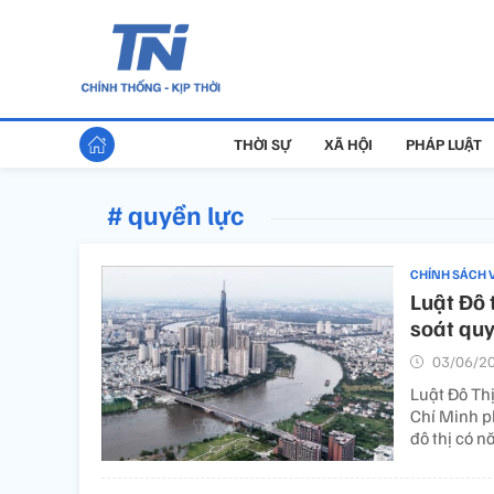
THỜI SỰ
XÃ HỘI
PHÁP LUẬT
# quyền lực
CHÍNH SÁCH 
Luật Đô 
soát quy
03/06/20
Luật Đô Th
Chí Minh ph
đô thị có n