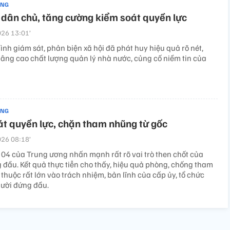
ẢNG
dân chủ, tăng cường kiểm soát quyền lực
26 13:01’
nh giám sát, phản biện xã hội đã phát huy hiệu quả rõ nét,
âng cao chất lượng quản lý nhà nước, củng cố niềm tin của
ẢNG
t quyền lực, chặn tham nhũng từ gốc
26 08:18’
 04 của Trung ương nhấn mạnh rất rõ vai trò then chốt của
 đầu. Kết quả thực tiễn cho thấy, hiệu quả phòng, chống tham
huộc rất lớn vào trách nhiệm, bản lĩnh của cấp ủy, tổ chức
ười đứng đầu.