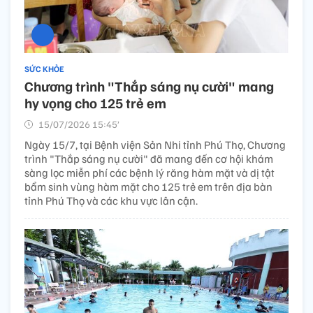
SỨC KHỎE
Chương trình "Thắp sáng nụ cười" mang
hy vọng cho 125 trẻ em
15/07/2026 15:45’
Ngày 15/7, tại Bệnh viện Sản Nhi tỉnh Phú Thọ, Chương
trình "Thắp sáng nụ cười" đã mang đến cơ hội khám
sàng lọc miễn phí các bệnh lý răng hàm mặt và dị tật
bẩm sinh vùng hàm mặt cho 125 trẻ em trên địa bàn
tỉnh Phú Thọ và các khu vực lân cận.