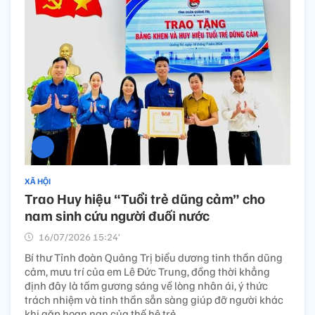
XÃ HỘI
Trao Huy hiệu “Tuổi trẻ dũng cảm” cho
nam sinh cứu người đuối nước
16/07/2026 15:24’
Bí thư Tỉnh đoàn Quảng Trị biểu dương tinh thần dũng
cảm, mưu trí của em Lê Đức Trung, đồng thời khẳng
định đây là tấm gương sáng về lòng nhân ái, ý thức
trách nhiệm và tinh thần sẵn sàng giúp đỡ người khác
khi gặp hoạn nạn của thế hệ trẻ.