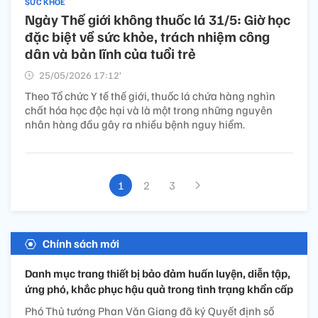
SỨC KHỎE
Ngày Thế giới không thuốc lá 31/5: Giờ học
đặc biệt về sức khỏe, trách nhiệm công
dân và bản lĩnh của tuổi trẻ
25/05/2026 17:12’
Theo Tổ chức Y tế thế giới, thuốc lá chứa hàng nghìn
chất hóa học độc hại và là một trong những nguyên
nhân hàng đầu gây ra nhiều bệnh nguy hiểm.
1
2
3
Chính sách mới
Danh mục trang thiết bị bảo đảm huấn luyện, diễn tập,
ứng phó, khắc phục hậu quả trong tình trạng khẩn cấp
Phó Thủ tướng Phan Văn Giang đã ký Quyết định số