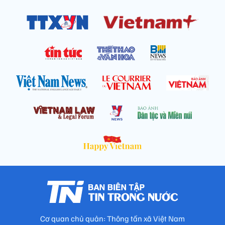
Cơ quan chủ quản: Thông tấn xã Việt Nam