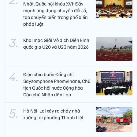
Nhất, Quốc hội khóa XVI: Đẩy
mạnh ứng dụng chuyển đổi số,
tạo chuyển biến trong phổ biến
pháp luật
Khai mạc Giải Vô địch Điền kinh
quốc gia U20 và U23 năm 2026
Điện chia buồn Đồng chí
Saysomphone Phomvihane, Chủ
tịch Quốc hội nước Cộng hòa
Dân chủ Nhân dân Lào
Hà Nội: Lại xảy ra cháy nhà
xưởng tại phường Thanh Liệt