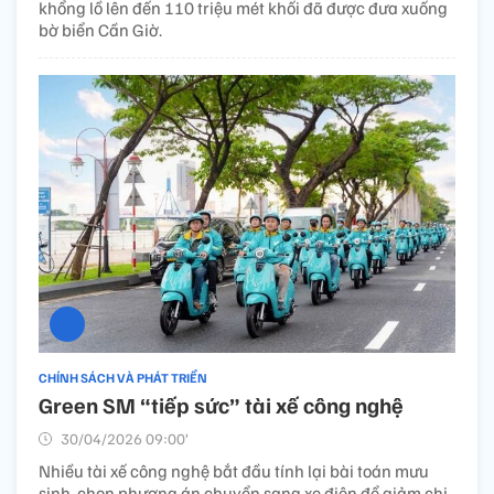
khổng lồ lên đến 110 triệu mét khối đã được đưa xuống
bờ biển Cần Giờ.
CHÍNH SÁCH VÀ PHÁT TRIỂN
Green SM “tiếp sức” tài xế công nghệ
30/04/2026 09:00’
Nhiều tài xế công nghệ bắt đầu tính lại bài toán mưu
sinh, chọn phương án chuyển sang xe điện để giảm chi