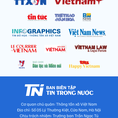
Cơ quan chủ quản: Thông tấn xã Việt Nam
Địa chỉ: Số 05 Lý Thường Kiệt, Cửa Nam, Hà Nội
Chịu trách nhiệm: Trưởng ban Trần Ngọc Tú