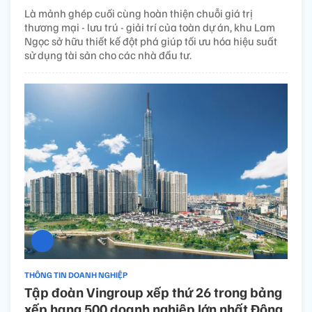
Là mảnh ghép cuối cùng hoàn thiện chuỗi giá trị
thương mại - lưu trú - giải trí của toàn dự án, khu Lam
Ngọc sở hữu thiết kế đột phá giúp tối ưu hóa hiệu suất
sử dụng tài sản cho các nhà đầu tư.
THÔNG TIN DOANH NGHIỆP
Tập đoàn Vingroup xếp thứ 26 trong bảng
xếp hạng 500 doanh nghiệp lớn nhất Đông