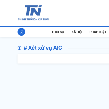
THỜI SỰ
XÃ HỘI
PHÁP LUẬT
# Xét xử vụ AIC