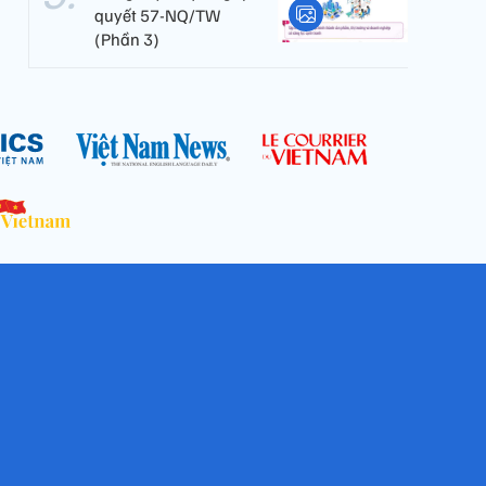
quyết 57-NQ/TW
(Phần 3)