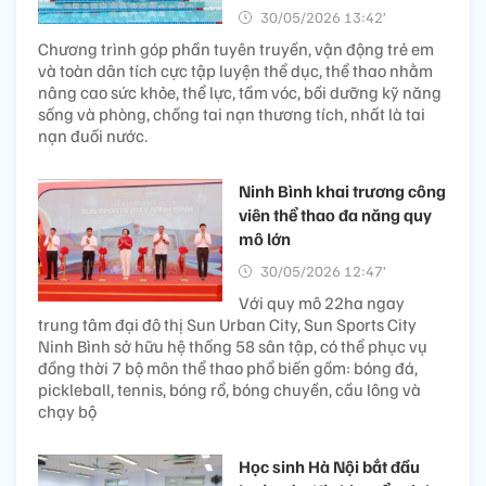
30/05/2026 13:42’
Chương trình góp phần tuyên truyền, vận động trẻ em
và toàn dân tích cực tập luyện thể dục, thể thao nhằm
nâng cao sức khỏe, thể lực, tầm vóc, bồi dưỡng kỹ năng
sống và phòng, chống tai nạn thương tích, nhất là tai
nạn đuối nước.
Ninh Bình khai trương công
viên thể thao đa năng quy
mô lớn
30/05/2026 12:47’
Với quy mô 22ha ngay
trung tâm đại đô thị Sun Urban City, Sun Sports City
Ninh Bình sở hữu hệ thống 58 sân tập, có thể phục vụ
đồng thời 7 bộ môn thể thao phổ biến gồm: bóng đá,
pickleball, tennis, bóng rổ, bóng chuyền, cầu lông và
chạy bộ
Học sinh Hà Nội bắt đầu