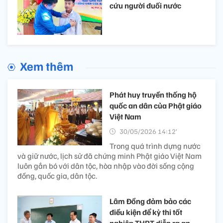
cứu người đuối nước
Xem thêm
Phát huy truyền thống hộ
quốc an dân của Phật giáo
Việt Nam
30/05/2026 14:12’
Trong quá trình dựng nước
và giữ nước, lịch sử đã chứng minh Phật giáo Việt Nam
luôn gắn bó với dân tộc, hòa nhập vào đời sống cộng
đồng, quốc gia, dân tộc.
Lâm Đồng đảm bảo các
điều kiện để kỳ thi tốt
nghiệp THPT diễn ra an