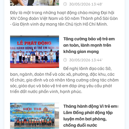
30/05/2026 13:48’
Đây là một trong những hoạt động chào mừng Đại hội
XIV Công đoàn Việt Nam và 50 năm Thành phố Sài Gòn
- Gia Định vinh dự mang tên Chủ tịch Hồ Chí Minh.
Tăng cường bảo vệ trẻ em
an toàn, lành mạnh trên
không gian mạng
30/05/2026 13:44’
Đề nghị lãnh đạo các Sở,
ban, ngành, đoàn thể và các xã, phường, đặc khu, các
tổ chức, gia đình và cá nhân tăng cường công tác chăm
sóc, giáo dục và bảo vệ trẻ em đáp ứng yêu cầu phát
triển đất nước phồn vinh, hạnh phúc.
Tháng hành động Vì trẻ em:
Lâm Đồng phát động tập
luyện môn bơi phòng,
chống đuối nước