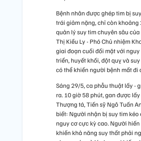
Bệnh nhân được ghép tim bị suy 
trái giảm nặng, chỉ còn khoảng
quản lý suy tim chuyên sâu của
Thị Kiều Ly - Phó Chủ nhiệm Kh
giai đoạn cuối đối mặt với nguy 
triển, huyết khối, đột quỵ và s
có thể khiến người bệnh mất đi 
Sáng 29/5, ca phẫu thuật lấy - g
ra. 10 giờ 58 phút, gan được lấy
Thượng tá, Tiến sỹ Ngô Tuấn A
biết: Người nhận bị suy tim kéo 
nguy cơ cực kỳ cao. Người hiến 
khiến khả năng suy thất phải ng