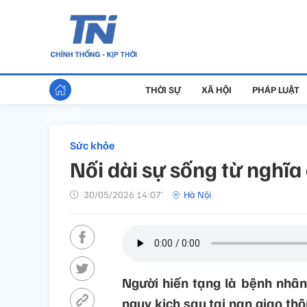
THỜI SỰ
XÃ HỘI
PHÁP LUẬT
Sức khỏe
Nối dài sự sống từ nghĩa
30/05/2026 14:07’
Hà Nội
Người hiến tạng là bệnh nhân 
nguy kịch sau tai nạn giao th