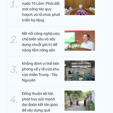
nước Tô Lâm: Phải đổi
mới công tác quy
hoạch và tổ chức phát
triển hạ tầng
Kết nối công nghệ cao,
chế biến sâu và xây
dựng chuỗi giá trị để
nâng tầm nông sản
Khẳng định vị thế tiên
phong về y tế của khu
vực miền Trung - Tây
Nguyên ​
Đồng thuận xã hội,
phát huy sức mạnh
đại đoàn kết tôn giáo
để xây dựng quê