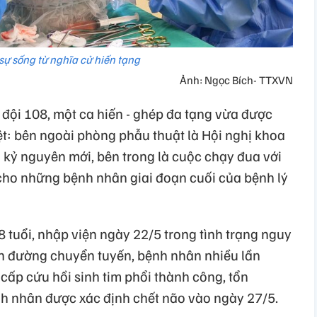
 sự sống từ nghĩa cử hiến tạng
Ảnh: Ngọc Bích- TTXVN
đội 108, một ca hiến - ghép đa tạng vừa được
ệt: bên ngoài phòng phẫu thuật là Hội nghị khoa
kỷ nguyên mới, bên trong là cuộc chạy đua với
g cho những bệnh nhân giai đoạn cuối của bệnh lý
 tuổi, nhập viện ngày 22/5 trong tình trạng nguy
rên đường chuyển tuyến, bệnh nhân nhiều lần
ấp cứu hồi sinh tim phổi thành công, tổn
h nhân được xác định chết não vào ngày 27/5.