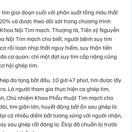
tim giai đoạn cuối với phân suất tống máu thất
 20% và được theo dõi sát trong chương trình
 Khoa Nội Tim mạch. Thượng tá, Tiến sỹ Nguyễn
oa Nội Tim mạch cho biết, người bệnh suy tim
cơ rối loạn nhịp thất nguy hiểm, suy thận tiến
uy đa cơ quan; chỉ một đợt suy tim cấp nặng cũng
cơ hội ghép tim.
hép đa tạng bắt đầu. 10 giờ 47 phút, tim được lấy
 ra. Là người tham gia thực hiện ca ghép tim,
nh, Chủ nhiệm Khoa Phẫu thuật Tim mạch cho
dài, tim giãn lớn, huyết động bất ổn sau ghép là
lại có nhiều điểm bất tương xứng với người nhận,
ay sau ghép rất đáng lo. Êkip đã chuẩn bị trước