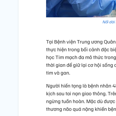
Nối dài
Tại Bệnh viện Trung ương Quân 
thực hiện trong bối cảnh đặc bi
học Tim mạch đa mô thức trong 
thời gian để giữ lại cơ hội sốn
tim và gan.
Người hiến tạng là bệnh nhân 48
kịch sau tai nạn giao thông. T
ngừng tuần hoàn. Mặc dù được c
thương não quá nặng khiến bện