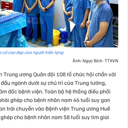
a cử cao đẹp của người hiến tạng
Ảnh: Ngọc Bích- TTXVN
n Trung ương Quân đội 108 tổ chức hội chẩn với
 đầu ngành dưới sự chủ trì của Trung tướng,
iám đốc bệnh viện. Toàn bộ hệ thống điều phối
phải ghép cho bệnh nhân nam 46 tuổi suy gan
an trái chuyển vào Bệnh viện Trung ương Huế
 ghép cho bệnh nhân nam 58 tuổi suy tim giai