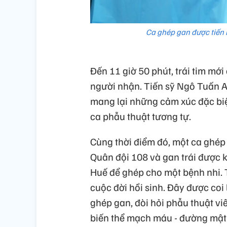
Ca ghép gan được tiến 
Đến 11 giờ 50 phút, trái tim mớ
người nhận. Tiến sỹ Ngô Tuấn An
mang lại những cảm xúc đặc biệt
ca phẫu thuật tương tự.
Cùng thời điểm đó, một ca ghép
Quân đội 108 và gan trái được
Huế để ghép cho một bệnh nhi. T
cuộc đời hồi sinh. Đây được coi 
ghép gan, đòi hỏi phẫu thuật vi
biến thể mạch máu - đường mật;