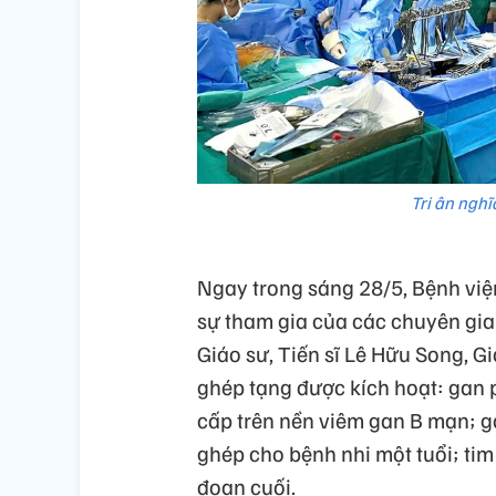
Tri ân nghĩ
Ngay trong sáng 28/5, Bệnh việ
sự tham gia của các chuyên gia
Giáo sư, Tiến sĩ Lê Hữu Song, G
ghép tạng được kích hoạt: gan 
cấp trên nền viêm gan B mạn; g
ghép cho bệnh nhi một tuổi; tim
đoạn cuối.