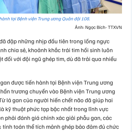
hành tại Bệnh viện Trung ương Quân đội 108.
Ảnh: Ngọc Bích- TTXVN
i đã đập những nhịp đầu tiên trong lồng ngực
h chia sẻ, khoảnh khắc trái tim hồi sinh luôn
 đối với đội ngũ ghép tim, dù đã trải qua nhiều
 gan được tiến hành tại Bệnh viện Trung ương
 khẩn trương chuyển vào Bệnh viện Trung ương
ừ lá gan của người hiến chết não đã giúp hai
là kỹ thuật phức tạp bậc nhất trong lĩnh vực
ên phải đánh giá chính xác giải phẫu gan, các
 tính toán thể tích mảnh ghép bảo đảm đủ chức