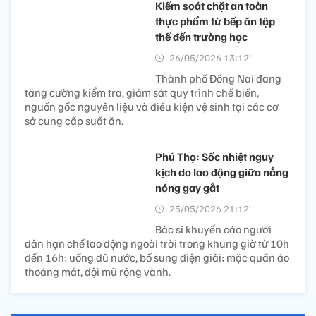
Kiểm soát chặt an toàn
thực phẩm từ bếp ăn tập
thể đến trường học
26/05/2026 13:12’
Thành phố Đồng Nai đang
tăng cường kiểm tra, giám sát quy trình chế biến,
nguồn gốc nguyên liệu và điều kiện vệ sinh tại các cơ
sở cung cấp suất ăn.
Phú Thọ: Sốc nhiệt nguy
kịch do lao động giữa nắng
nóng gay gắt
25/05/2026 21:12’
Bác sĩ khuyến cáo người
dân hạn chế lao động ngoài trời trong khung giờ từ 10h
đến 16h; uống đủ nước, bổ sung điện giải; mặc quần áo
thoáng mát, đội mũ rộng vành.