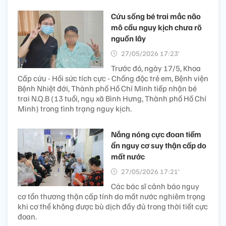
Cứu sống bé trai mắc não
mô cầu nguy kịch chưa rõ
nguồn lây
27/05/2026 17:23’
Trước đó, ngày 17/5, Khoa
Cấp cứu - Hồi sức tích cực - Chống độc trẻ em, Bệnh viện
Bệnh Nhiệt đới, Thành phố Hồ Chí Minh tiếp nhận bé
trai N.Q.B (13 tuổi, ngụ xã Bình Hưng, Thành phố Hồ Chí
Minh) trong tình trạng nguy kịch.
Nắng nóng cực đoan tiềm
ẩn nguy cơ suy thận cấp do
mất nước
27/05/2026 17:21’
Các bác sĩ cảnh báo nguy
cơ tổn thương thận cấp tính do mất nước nghiêm trọng
khi cơ thể không được bù dịch đầy đủ trong thời tiết cực
đoan.