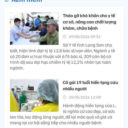
Tháo gỡ khó khăn cho y tế
cơ sở, nâng cao chất lượng
khám, chữa bệnh
29/05/2026 09:51’
Sở Y tế tỉnh Lạng Sơn cho
biết, hiện tỉnh đạt tỷ lệ 12,8 bác sĩ/vạn dân. Ngành y tế
có 20 đơn vị trực thuộc với 675 bác sĩ, 309 cán bộ có
trình độ sau đại học chiếm tỷ lệ 12,2% nhân lực toàn
ngành.
Cô gái 19 tuổi hiến tạng cứu
nhiều người
28/05/2026 12:08’
Hành động hiến tạng của L.
là nghĩa cử cao đẹp, có sức
lan tỏa, lay động lòng người, để lại món quà vô giá và
mang lại cơ hội sống tiếp cho nhiều người bệnh.