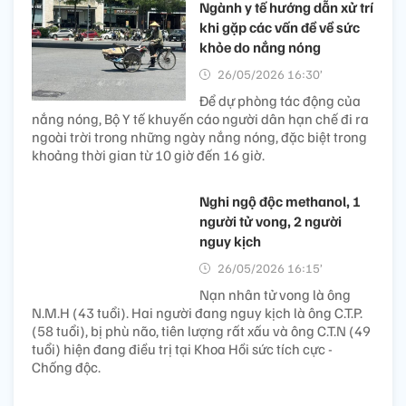
Ngành y tế hướng dẫn xử trí
khi gặp các vấn đề về sức
khỏe do nắng nóng
26/05/2026 16:30’
Để dự phòng tác động của
nắng nóng, Bộ Y tế khuyến cáo người dân hạn chế đi ra
ngoài trời trong những ngày nắng nóng, đặc biệt trong
khoảng thời gian từ 10 giờ đến 16 giờ.
Nghi ngộ độc methanol, 1
người tử vong, 2 người
nguy kịch
26/05/2026 16:15’
Nạn nhân tử vong là ông
N.M.H (43 tuổi). Hai người đang nguy kịch là ông C.T.P.
(58 tuổi), bị phù não, tiên lượng rất xấu và ông C.T.N (49
tuổi) hiện đang điều trị tại Khoa Hồi sức tích cực -
Chống độc.