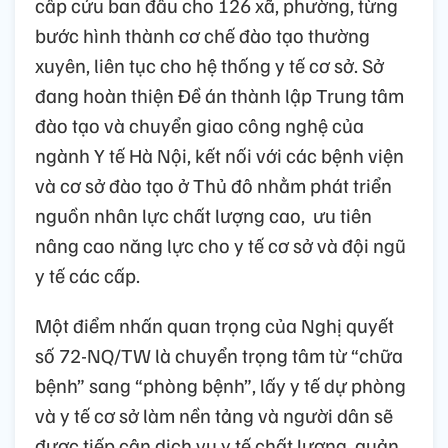
cấp cứu ban đầu cho 126 xã, phường, từng
bước hình thành cơ chế đào tạo thường
xuyên, liên tục cho hệ thống y tế cơ sở. Sở
đang hoàn thiện Đề án thành lập Trung tâm
đào tạo và chuyển giao công nghệ của
ngành Y tế Hà Nội, kết nối với các bệnh viện
và cơ sở đào tạo ở Thủ đô nhằm phát triển
nguồn nhân lực chất lượng cao, ưu tiên
nâng cao năng lực cho y tế cơ sở và đội ngũ
y tế các cấp.
Một điểm nhấn quan trọng của Nghị quyết
số 72-NQ/TW là chuyển trọng tâm từ “chữa
bệnh” sang “phòng bệnh”, lấy y tế dự phòng
và y tế cơ sở làm nền tảng và người dân sẽ
được tiếp cận dịch vụ y tế chất lượng, quản