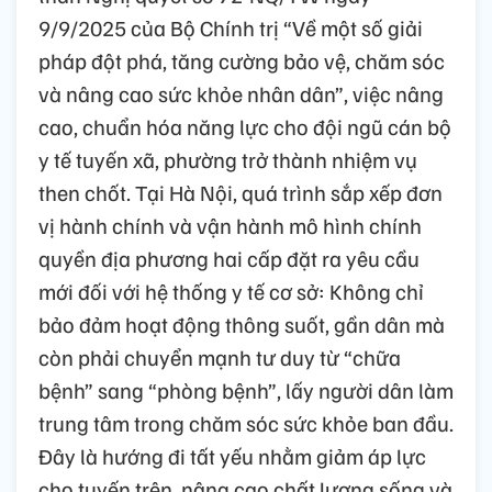
9/9/2025 của Bộ Chính trị “Về một số giải
pháp đột phá, tăng cường bảo vệ, chăm sóc
và nâng cao sức khỏe nhân dân”, việc nâng
cao, chuẩn hóa năng lực cho đội ngũ cán bộ
y tế tuyến xã, phường trở thành nhiệm vụ
then chốt. Tại Hà Nội, quá trình sắp xếp đơn
vị hành chính và vận hành mô hình chính
quyền địa phương hai cấp đặt ra yêu cầu
mới đối với hệ thống y tế cơ sở: Không chỉ
bảo đảm hoạt động thông suốt, gần dân mà
còn phải chuyển mạnh tư duy từ “chữa
bệnh” sang “phòng bệnh”, lấy người dân làm
trung tâm trong chăm sóc sức khỏe ban đầu.
Đây là hướng đi tất yếu nhằm giảm áp lực
cho tuyến trên, nâng cao chất lượng sống và