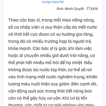
trong mùa hè.
Ảnh: Minh Quyết - TTXVN
Theo các bác sĩ, trong mỗi mùa nắng nóng,
số ca nhập viện vì suy thận cấp do mất nước
và thời tiết cực đoan có xu hướng gia tăng,
trong đó có nhiều trường hợp là người trẻ,
khỏe mạnh. Các bác sĩ lý giải, khi làm việc
hoặc di chuyển nhiều giờ dưới trời nắng, cơ
thể phải tiết nhiều mồ hôi để hạ nhiệt. Nếu
không được bù nước kịp thời, cơ thể sẽ rơi
vào tình trạng mất nước nghiêm trọng, khiến
lượng máu nuôi thận suy giảm. Bên cạnh đó,
vận động quá sức trong thời tiết nóng bức
còn có thể gây hủy cơ vân. Khi cơ bị tổn
thương, các chất từ cơ giải phóng vào máu