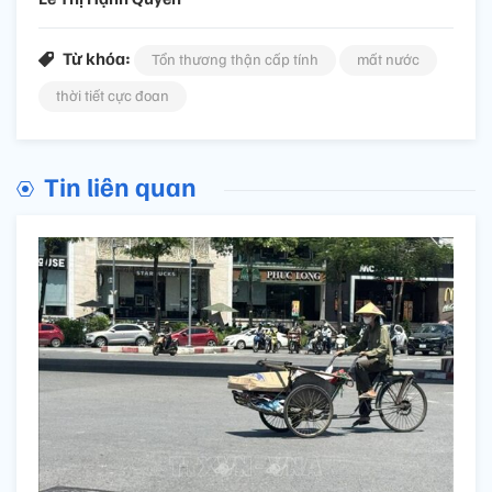
Từ khóa:
Tổn thương thận cấp tính
mất nước
thời tiết cực đoan
Tin liên quan