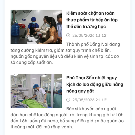
Kiểm soát chặt an toàn
thực phẩm từ bếp ăn tập
thể đến trường học
26/05/2026 13:12’
Thành phố Đồng Nai đang
tăng cường kiểm tra, giám sát quy trình chế biến,
nguồn gốc nguyên liệu và điều kiện vệ sinh tại các cơ
sở cung cấp suất ăn.
Phú Thọ: Sốc nhiệt nguy
kịch do lao động giữa nắng
nóng gay gắt
25/05/2026 21:12’
Bác sĩ khuyến cáo người
dân hạn chế lao động ngoài trời trong khung giờ từ 10h
đến 16h; uống đủ nước, bổ sung điện giải; mặc quần áo
thoáng mát, đội mũ rộng vành.