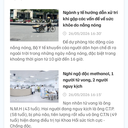
Ngành y tế hướng dẫn xử trí
khi gặp các vấn đề về sức
khỏe do nắng nóng
26/05/2026 16:30’
Để dự phòng tác động của
nắng nóng, Bộ Y tế khuyến cáo người dân hạn chế đi ra
ngoài trời trong những ngày nắng nóng, đặc biệt trong
khoảng thời gian từ 10 giờ đến 16 giờ.
Nghi ngộ độc methanol, 1
người tử vong, 2 người
nguy kịch
26/05/2026 16:15’
Nạn nhân tử vong là ông
N.M.H (43 tuổi). Hai người đang nguy kịch là ông C.T.P.
(58 tuổi), bị phù não, tiên lượng rất xấu và ông C.T.N (49
tuổi) hiện đang điều trị tại Khoa Hồi sức tích cực -
Chống độc.