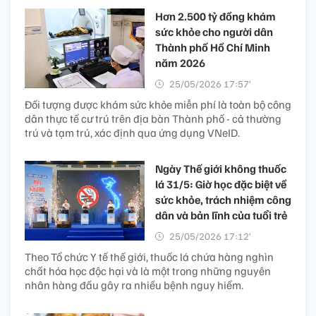
Hơn 2.500 tỷ đồng khám
sức khỏe cho người dân
Thành phố Hồ Chí Minh
năm 2026
25/05/2026 17:57’
Đối tượng được khám sức khỏe miễn phí là toàn bộ công
dân thực tế cư trú trên địa bàn Thành phố - cả thường
trú và tạm trú, xác định qua ứng dụng VNeID.
Ngày Thế giới không thuốc
lá 31/5: Giờ học đặc biệt về
sức khỏe, trách nhiệm công
dân và bản lĩnh của tuổi trẻ
25/05/2026 17:12’
Theo Tổ chức Y tế thế giới, thuốc lá chứa hàng nghìn
chất hóa học độc hại và là một trong những nguyên
nhân hàng đầu gây ra nhiều bệnh nguy hiểm.