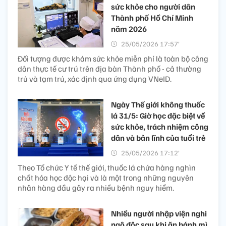
sức khỏe cho người dân
Thành phố Hồ Chí Minh
năm 2026
25/05/2026 17:57’
Đối tượng được khám sức khỏe miễn phí là toàn bộ công
dân thực tế cư trú trên địa bàn Thành phố - cả thường
trú và tạm trú, xác định qua ứng dụng VNeID.
Ngày Thế giới không thuốc
lá 31/5: Giờ học đặc biệt về
sức khỏe, trách nhiệm công
dân và bản lĩnh của tuổi trẻ
25/05/2026 17:12’
Theo Tổ chức Y tế thế giới, thuốc lá chứa hàng nghìn
chất hóa học độc hại và là một trong những nguyên
nhân hàng đầu gây ra nhiều bệnh nguy hiểm.
Nhiều người nhập viện nghi
ngộ độc sau khi ăn bánh mì