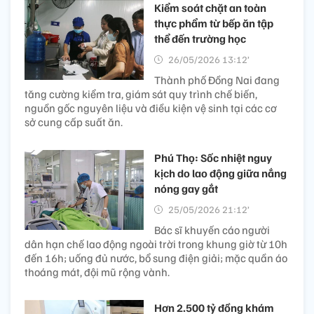
Kiểm soát chặt an toàn
thực phẩm từ bếp ăn tập
thể đến trường học
26/05/2026 13:12’
Thành phố Đồng Nai đang
tăng cường kiểm tra, giám sát quy trình chế biến,
nguồn gốc nguyên liệu và điều kiện vệ sinh tại các cơ
sở cung cấp suất ăn.
Phú Thọ: Sốc nhiệt nguy
kịch do lao động giữa nắng
nóng gay gắt
25/05/2026 21:12’
Bác sĩ khuyến cáo người
dân hạn chế lao động ngoài trời trong khung giờ từ 10h
đến 16h; uống đủ nước, bổ sung điện giải; mặc quần áo
thoáng mát, đội mũ rộng vành.
Hơn 2.500 tỷ đồng khám