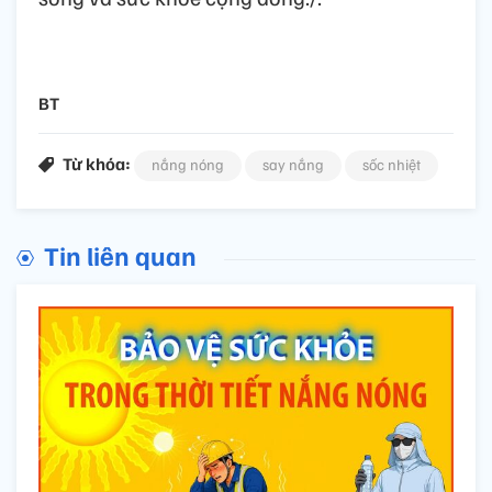
BT
Từ khóa:
nắng nóng
say nắng
sốc nhiệt
Tin liên quan