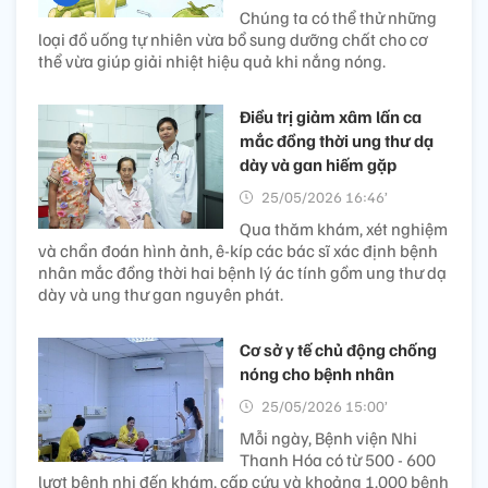
Chúng ta có thể thử những
loại đồ uống tự nhiên vừa bổ sung dưỡng chất cho cơ
thể vừa giúp giải nhiệt hiệu quả khi nắng nóng.
Điều trị giảm xâm lấn ca
mắc đồng thời ung thư dạ
dày và gan hiếm gặp
25/05/2026 16:46’
Qua thăm khám, xét nghiệm
và chẩn đoán hình ảnh, ê-kíp các bác sĩ xác định bệnh
nhân mắc đồng thời hai bệnh lý ác tính gồm ung thư dạ
dày và ung thư gan nguyên phát.
Cơ sở y tế chủ động chống
nóng cho bệnh nhân
25/05/2026 15:00’
Mỗi ngày, Bệnh viện Nhi
Thanh Hóa có từ 500 - 600
lượt bệnh nhi đến khám, cấp cứu và khoảng 1.000 bệnh