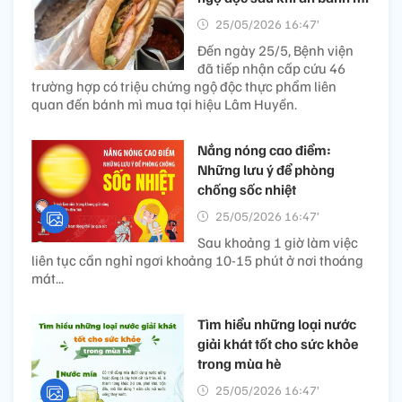
25/05/2026 16:47’
Đến ngày 25/5, Bệnh viện
đã tiếp nhận cấp cứu 46
trường hợp có triệu chứng ngộ độc thực phẩm liên
quan đến bánh mì mua tại hiệu Lâm Huyền.
Nắng nóng cao điểm:
Những lưu ý để phòng
chống sốc nhiệt
25/05/2026 16:47’
Sau khoảng 1 giờ làm việc
liên tục cần nghỉ ngơi khoảng 10-15 phút ở nơi thoáng
mát...
Tìm hiểu những loại nước
giải khát tốt cho sức khỏe
trong mùa hè
25/05/2026 16:47’