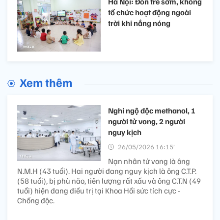
Hà Nội: Đón trẻ sớm, không
tổ chức hoạt động ngoài
trời khi nắng nóng
Xem thêm
Nghi ngộ độc methanol, 1
người tử vong, 2 người
nguy kịch
26/05/2026 16:15’
Nạn nhân tử vong là ông
N.M.H (43 tuổi). Hai người đang nguy kịch là ông C.T.P.
(58 tuổi), bị phù não, tiên lượng rất xấu và ông C.T.N (49
tuổi) hiện đang điều trị tại Khoa Hồi sức tích cực -
Chống độc.