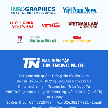
Cơ quan chủ quản: Thông tấn xã Việt Nam
Địa chỉ: Số 05 Lý Thường Kiệt, Cửa Nam, Hà Nội
Chịu trách nhiệm: Trưởng ban Trần Ngọc Tú
Phó Trưởng ban: Hoàng Như Hoa, Nguyễn Văn Nhật, Lê Thị
Thu Hương
Số điện thoại: 024.38257994 - Fax: 024.3826.7981 - Email:
tap.phongbien@gmail.com