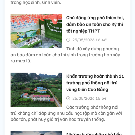
trong học sinh, sinh viên.
Chủ động ứng phó thiên tai,
đảm bảo an toàn cho Kỳ thi
tốt nghiệp​ THPT
25/05/2026 16:46’
Tỉnh đã xây dựng phương
án bảo đảm an toàn cho thí sinh trong trường hợp xảy
ra mưa lũ.
Khẩn trương hoàn thành 11
trường phổ thông nội trú
vùng biên Cao Bằng
25/05/2026 15:54’
Các trường phổ thông nội
trú không chỉ đáp ứng nhu cầu học tập mà còn gắn với
bảo tồn, phát huy giá trị văn hóa truyền thống.
Những bước chân nhỏ bền