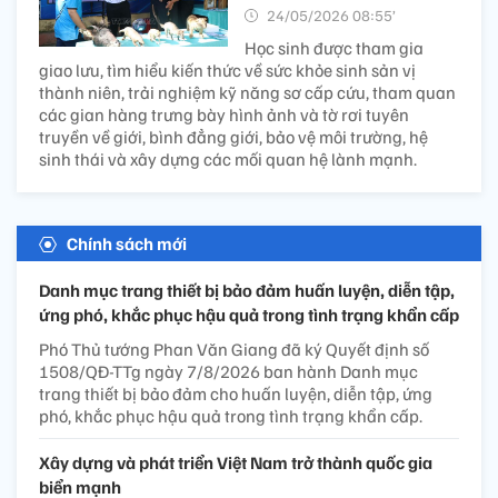
24/05/2026 08:55’
Học sinh được tham gia
giao lưu, tìm hiểu kiến thức về sức khỏe sinh sản vị
thành niên, trải nghiệm kỹ năng sơ cấp cứu, tham quan
các gian hàng trưng bày hình ảnh và tờ rơi tuyên
truyền về giới, bình đẳng giới, bảo vệ môi trường, hệ
sinh thái và xây dựng các mối quan hệ lành mạnh.
Chính sách mới
Danh mục trang thiết bị bảo đảm huấn luyện, diễn tập,
ứng phó, khắc phục hậu quả trong tình trạng khẩn cấp
Phó Thủ tướng Phan Văn Giang đã ký Quyết định số
1508/QĐ-TTg ngày 7/8/2026 ban hành Danh mục
trang thiết bị bảo đảm cho huấn luyện, diễn tập, ứng
phó, khắc phục hậu quả trong tình trạng khẩn cấp.
Xây dựng và phát triển Việt Nam trở thành quốc gia
biển mạnh