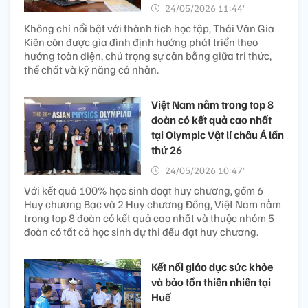
24/05/2026 11:44’
Không chỉ nổi bật với thành tích học tập, Thái Văn Gia
Kiên còn được gia đình định hướng phát triển theo
hướng toàn diện, chú trọng sự cân bằng giữa tri thức,
thể chất và kỹ năng cá nhân.
Việt Nam nằm trong top 8
đoàn có kết quả cao nhất
tại Olympic Vật lí châu Á lần
thứ 26
24/05/2026 10:47’
Với kết quả 100% học sinh đoạt huy chương, gồm 6
Huy chương Bạc và 2 Huy chương Đồng, Việt Nam nằm
trong top 8 đoàn có kết quả cao nhất và thuộc nhóm 5
đoàn có tất cả học sinh dự thi đều đạt huy chương.
Kết nối giáo dục sức khỏe
và bảo tồn thiên nhiên tại
Huế