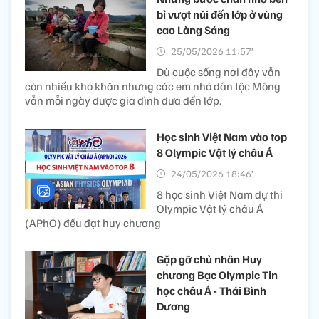
bỉ vượt núi đến lớp ở vùng
cao Làng Sáng
25/05/2026 11:57’
Dù cuộc sống nơi đây vẫn
còn nhiều khó khăn nhưng các em nhỏ dân tộc Mông
vẫn mỗi ngày được gia đình đưa đến lớp.
Học sinh Việt Nam vào top
8 Olympic Vật lý châu Á
24/05/2026 18:46’
8 học sinh Việt Nam dự thi
Olympic Vật lý châu Á
(APhO) đều đạt huy chương
Gặp gỡ chủ nhân Huy
chương Bạc Olympic Tin
học châu Á - Thái Bình
Dương