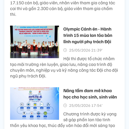
17.150 cán bộ, giáo viên, nhân viên tham gia công tác
coi thi và gần 2.300 cán bộ, giáo viên tham gia chấm
thi.
Olympic Cánh én - Hành
trình 15 mùa lan tỏa bản
lĩnh người phụ trách Đội
25/05/2026 21:39’
Hội thi được tổ chức nhằm
tạo môi trường rèn luyện, giao lưu, nâng cao trình độ
chuyên môn, nghiệp vụ và kỹ năng công tác Đội cho đội
ngũ phụ trách Đội.
Nâng tầm đam mê khoa
học cho học sinh, sinh viên
25/05/2026 17:54’
Chương trình được kỳ vọng
sẽ góp phần lan tỏa tinh
thần yêu khoa học, thúc đẩy văn hóa đổi mới sáng tạo