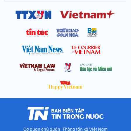
Cơ quan chủ quản: Thông tấn xã Việt Nam