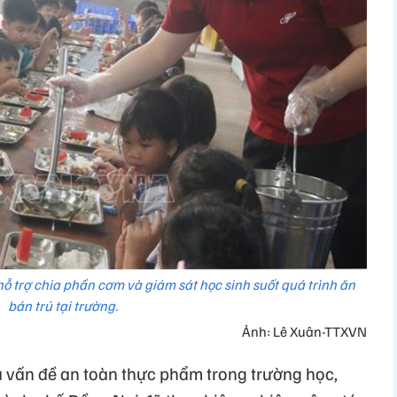
ỗ trợ chia phần cơm và giám sát học sinh suốt quá trình ăn
bán trú tại trường.
Ảnh: Lê Xuân-TTXVN
 vấn đề an toàn thực phẩm trong trường học,