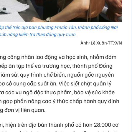
tập thể trên địa bàn phường Phước Tân, thành phố Đồng Nai
hức năng kiểm tra theo đúng quy trình.
Ảnh: Lê Xuân-TTXVN
ông công nhân lao động và học sinh, nhằm đảm
bếp ăn tập thể và trường học, thành phố Đồng
giám sát quy trình chế biến, nguồn gốc nguyên
 cơ sở cung cấp suất ăn. Việc siết chặt quản lý
ra các vụ ngộ độc thực phẩm, bảo vệ sức khỏe
n góp phần nâng cao ý thức chấp hành quy định
 đơn vị liên quan.
i, hiện trên địa bàn thành phố có hơn 28.000 cơ