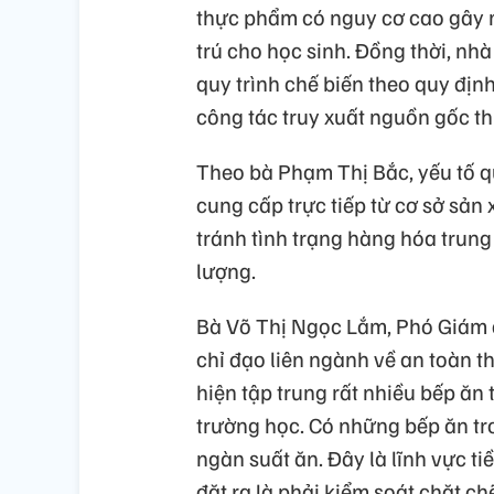
thực phẩm có nguy cơ cao gây m
trú cho học sinh. Đồng thời, n
quy trình chế biến theo quy đị
công tác truy xuất nguồn gốc t
Theo bà Phạm Thị Bắc, yếu tố 
cung cấp trực tiếp từ cơ sở sản 
tránh tình trạng hàng hóa trun
lượng.
Bà Võ Thị Ngọc Lắm, Phó Giám 
chỉ đạo liên ngành về an toàn 
hiện tập trung rất nhiều bếp ăn 
trường học. Có những bếp ăn t
ngàn suất ăn. Đây là lĩnh vực t
đặt ra là phải kiểm soát chặt ch