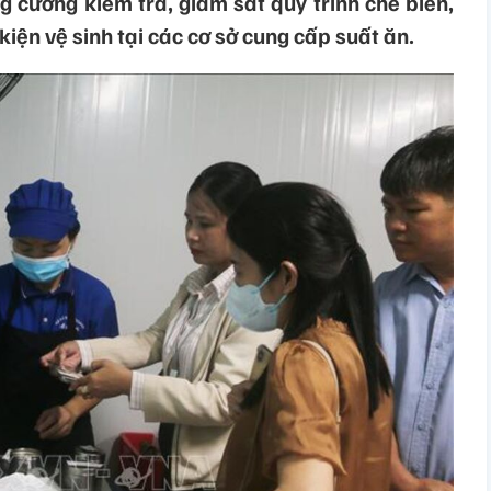
 cường kiểm tra, giám sát quy trình chế biến,
kiện vệ sinh tại các cơ sở cung cấp suất ăn.