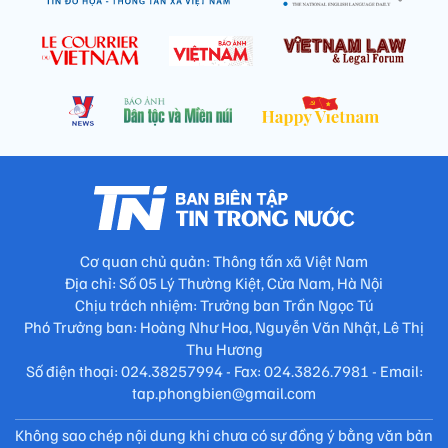
Cơ quan chủ quản: Thông tấn xã Việt Nam
Địa chỉ: Số 05 Lý Thường Kiệt, Cửa Nam, Hà Nội
Chịu trách nhiệm: Trưởng ban Trần Ngọc Tú
Phó Trưởng ban: Hoàng Như Hoa, Nguyễn Văn Nhật, Lê Thị
Thu Hương
Số điện thoại: 024.38257994 - Fax: 024.3826.7981 - Email:
tap.phongbien@gmail.com
Không sao chép nội dung khi chưa có sự đồng ý bằng văn bản