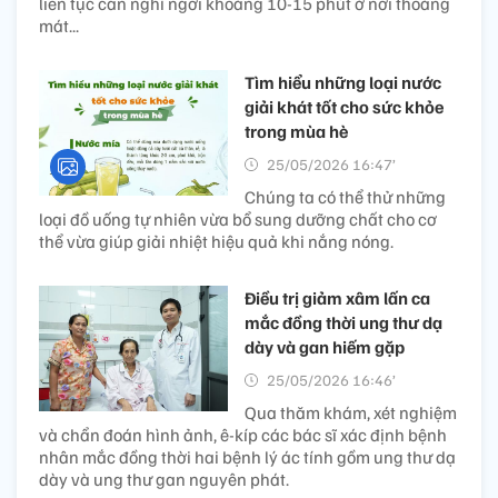
liên tục cần nghỉ ngơi khoảng 10-15 phút ở nơi thoáng
mát...
Tìm hiểu những loại nước
giải khát tốt cho sức khỏe
trong mùa hè
25/05/2026 16:47’
Chúng ta có thể thử những
loại đồ uống tự nhiên vừa bổ sung dưỡng chất cho cơ
thể vừa giúp giải nhiệt hiệu quả khi nắng nóng.
Điều trị giảm xâm lấn ca
mắc đồng thời ung thư dạ
dày và gan hiếm gặp
25/05/2026 16:46’
Qua thăm khám, xét nghiệm
và chẩn đoán hình ảnh, ê-kíp các bác sĩ xác định bệnh
nhân mắc đồng thời hai bệnh lý ác tính gồm ung thư dạ
dày và ung thư gan nguyên phát.