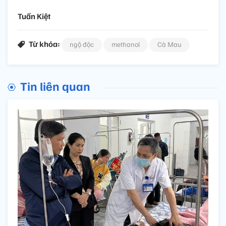
Tuấn Kiệt
Từ khóa:
ngộ độc
methanol
Cà Mau
Tin liên quan