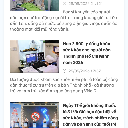
25/05/2026 21:12’
Bác sĩ khuyến cáo người
dân hạn chế lao động ngoài trời trong khung giờ từ 10h
đến 16h; uống đủ nước, bổ sung điện giải; mặc quần áo
thoáng mát, đội mũ rộng vành.
Hơn 2.500 tỷ đồng khám
sức khỏe cho người dân
Thành phố Hồ Chí Minh
năm 2026
25/05/2026 17:57’
Đối tượng được khám sức khỏe miễn phí là toàn bộ công
dân thực tế cư trú trên địa bàn Thành phố - cả thường
trú và tạm trú, xác định qua ứng dụng VNeID.
Ngày Thế giới không thuốc
lá 31/5: Giờ học đặc biệt về
sức khỏe, trách nhiệm công
dân và bản lĩnh của tuổi trẻ