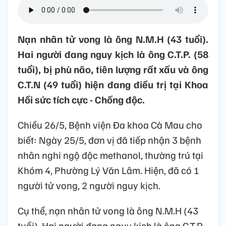
Nạn nhân tử vong là ông N.M.H (43 tuổi).
Hai người đang nguy kịch là ông C.T.P. (58
tuổi), bị phù não, tiên lượng rất xấu và ông
C.T.N (49 tuổi) hiện đang điều trị tại Khoa
Hồi sức tích cực - Chống độc.
Chiều 26/5, Bệnh viện Đa khoa Cà Mau cho
biết: Ngày 25/5, đơn vị đã tiếp nhận 3 bệnh
nhân nghi ngộ độc methanol, thường trú tại
Khóm 4, Phường Lý Văn Lâm. Hiện, đã có 1
người tử vong, 2 người nguy kịch.
Cụ thể, nạn nhân tử vong là ông N.M.H (43
tuổi). Hai người đang nguy kịch là ông C.T.P.