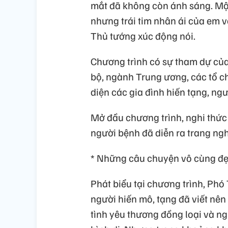
mắt đã không còn ánh sáng. Một
nhưng trái tim nhân ái của em v
Thủ tướng xúc động nói.
Chương trình có sự tham dự của
bộ, ngành Trung ương, các tổ ch
diện các gia đình hiến tạng, ng
Mở đầu chương trình, nghi thức 
người bệnh đã diễn ra trang ng
* Những câu chuyện vô cùng đẹ
Phát biểu tại chương trình, Ph
người hiến mô, tạng đã viết nên
tình yêu thương đồng loại và n