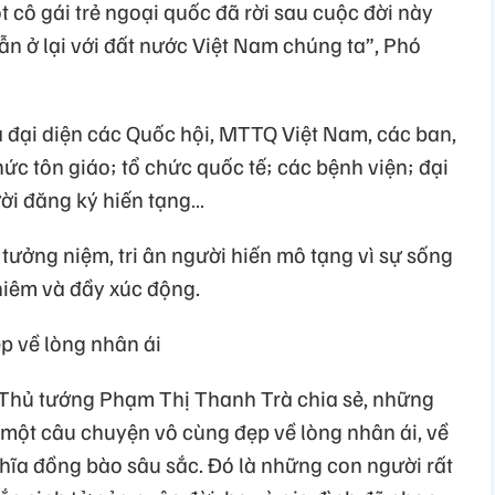
 cô gái trẻ ngoại quốc đã rời sau cuộc đời này
ẫn ở lại với đất nước Việt Nam chúng ta”, Phó
 đại diện các Quốc hội, MTTQ Việt Nam, các ban,
ức tôn giáo; tổ chức quốc tế; các bệnh viện; đại
ười đăng ký hiến tạng…
tưởng niệm, tri ân người hiến mô tạng vì sự sống
hiêm và đầy xúc động.
p về lòng nhân ái
ó Thủ tướng Phạm Thị Thanh Trà chia sẻ, những
 một câu chuyện vô cùng đẹp về lòng nhân ái, về
ghĩa đồng bào sâu sắc. Đó là những con người rất