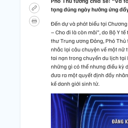
Phó Thủ tướng chia sẻ: “Và tô
tạng đúng ngày hưởng ứng đầy
Đến dự và phát biểu tại Chương
– Cho đi là còn mãi”, do Bộ Y tế
thư Trung ương Đảng, Phó Thủ 
nhắc lại câu chuyện về một nữ t
tai nạn trong chuyến du lịch tại
những gì có thể nhưng điều kỳ d
đưa ra một quyết định đầy nhâ
kề danh giới sinh tử.