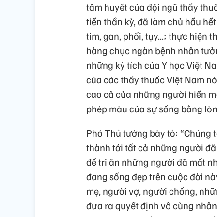
tâm huyết của đội ngũ thầy thu
tiến thần kỳ, đã làm chủ hầu hế
tim, gan, phổi, tụy...; thực hiệ
hàng chục ngàn bệnh nhân tưởn
những kỳ tích của Y học Việt Na
của các thầy thuốc Việt Nam nói
cao cả của những người hiến mô 
phép màu của sự sống bằng lòng
Phó Thủ tướng bày tỏ: “Chúng ta
thành tới tất cả những người đ
để tri ân những người đã mất n
đang sống đẹp trên cuộc đời nà
mẹ, người vợ, người chồng, nhữ
đưa ra quyết định vô cùng nhân