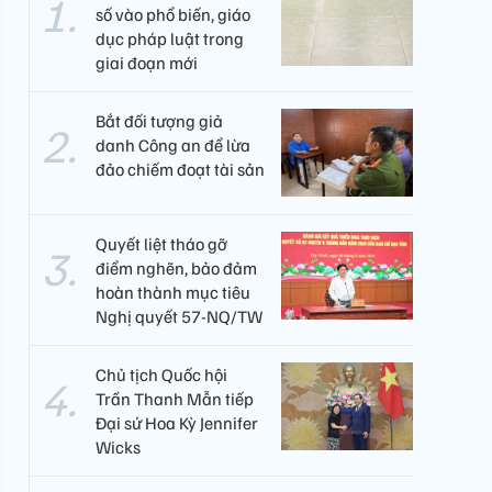
số vào phổ biến, giáo
dục pháp luật trong
giai đoạn mới
Bắt đối tượng giả
danh Công an để lừa
đảo chiếm đoạt tài sản
Quyết liệt tháo gỡ
điểm nghẽn, bảo đảm
hoàn thành mục tiêu
Nghị quyết 57-NQ/TW
Chủ tịch Quốc hội
Trần Thanh Mẫn tiếp
Đại sứ Hoa Kỳ Jennifer
Wicks