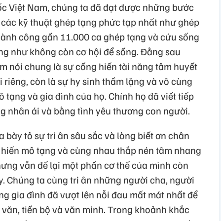
ốc Việt Nam, chúng ta đã đạt được những bước
t các kỹ thuật ghép tạng phức tạp nhất như ghép
n thành công gần 11.000 ca ghép tạng và cứu sống
g như không còn cơ hội để sống. Đằng sau
m nói chung là sự cống hiến tài năng tâm huyết
 riêng, còn là sự hy sinh thầm lặng và vô cùng
tạng và gia đình của họ. Chính họ đã viết tiếp
 nhân ái và bằng tình yêu thương con người.
 bày tỏ sự tri ân sâu sắc và lòng biết ơn chân
ã hiến mô tạng và cùng nhau thắp nén tâm nhang
hưng vẫn để lại một phần cơ thể của mình còn
y. Chúng ta cùng tri ân những người cha, người
ng gia đình đã vượt lên nỗi đau mất mát nhất để
 văn, tiến bộ và văn minh. Trong khoảnh khắc