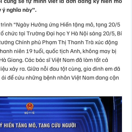
i cũng sẽ tự mình viết lá đơn đăng ký hiến mô
 ý nghĩa này”.
 trình “Ngày Hưởng ứng Hiến tặng mô, tạng 20/5
 tổ chức tại Trường Đại học Y Hà Nội sáng 20/5, Bí
tướng Chính phủ Phạm Thị Thanh Trà xúc động
hanh niên 19 tuổi, quốc tịch Anh, không may bị
 Hà Giang. Các bác sĩ Việt Nam đã làm tất cả
iệu xảy ra. Giữa nỗi đau tột cùng, gia đình em đã
n ái để cứu những bệnh nhân Việt Nam đang cận