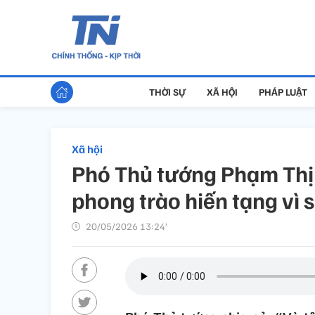
THỜI SỰ
XÃ HỘI
PHÁP LUẬT
Xã hội
Phó Thủ tướng Phạm Thị 
phong trào hiến tạng vì
20/05/2026 13:24’