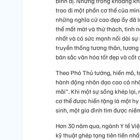
bình dị. Nhưng trong khoảng khắ
trao đi một phần cơ thể của mìn
những nghĩa cử cao đẹp ấy đã l
thể mất mát và thử thách, tình n
nhất và có sức mạnh nối dài sự
truyền thống tương thân, tương 
bản sắc văn hóa tốt đẹp và cốt 
Theo Phó Thủ tướng, hiến mô, t
hành động nhân đạo cao cả nhất 
mãi". Khi một sự sống khép lại
cơ thể được hiến tặng là một hy
sinh, một gia đình tìm được niề
Hơn 30 năm qua, ngành Y tế Vi
kỹ thuật ghép tạng tiên tiến nhất