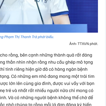
ng Phạm Thị Thanh Trà phát biểu.
Ảnh: TTXVN phát.
 cho rằng, bên cạnh những thành quả rất đáng
thẳng thắn nhìn nhận rằng nhu cầu ghép mô tạng
Chỉ tính riêng hiện giờ đã có hàng ngàn bệnh
tạng. Có những em nhỏ đang mong một trái tim
ợc lớn lên cùng gia đình, được vui vầy với bạn
mẹ trẻ và nhất rất nhiều người nữa chỉ mong có
 đình. Và có những người bệnh không thể chờ để
hắc nhở chúng ta rằng mỗi lá đơn đăng ký hiến