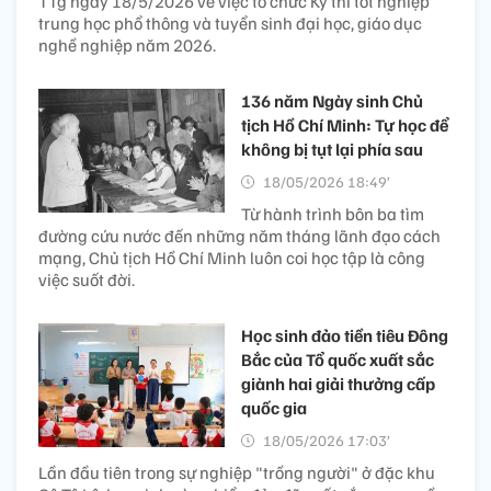
TTg ngày 18/5/2026 về việc tổ chức Kỳ thi tốt nghiệp
trung học phổ thông và tuyển sinh đại học, giáo dục
nghề nghiệp năm 2026.
136 năm Ngày sinh Chủ
tịch Hồ Chí Minh: Tự học để
không bị tụt lại phía sau
18/05/2026 18:49’
Từ hành trình bôn ba tìm
đường cứu nước đến những năm tháng lãnh đạo cách
mạng, Chủ tịch Hồ Chí Minh luôn coi học tập là công
việc suốt đời.
Học sinh đảo tiền tiêu Đông
Bắc của Tổ quốc xuất sắc
giành hai giải thưởng cấp
quốc gia
18/05/2026 17:03’
Lần đầu tiên trong sự nghiệp "trồng người" ở đặc khu