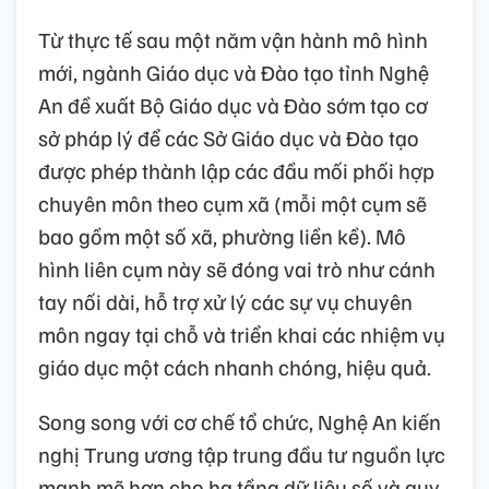
Từ thực tế sau một năm vận hành mô hình
mới, ngành Giáo dục và Đào tạo tỉnh Nghệ
An đề xuất Bộ Giáo dục và Đào sớm tạo cơ
sở pháp lý để các Sở Giáo dục và Đào tạo
được phép thành lập các đầu mối phối hợp
chuyên môn theo cụm xã (mỗi một cụm sẽ
bao gồm một số xã, phường liền kề). Mô
hình liên cụm này sẽ đóng vai trò như cánh
tay nối dài, hỗ trợ xử lý các sự vụ chuyên
môn ngay tại chỗ và triển khai các nhiệm vụ
giáo dục một cách nhanh chóng, hiệu quả.
Song song với cơ chế tổ chức, Nghệ An kiến
nghị Trung ương tập trung đầu tư nguồn lực
mạnh mẽ hơn cho hạ tầng dữ liệu số và quy