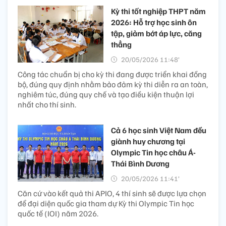
Kỳ thi tốt nghiệp THPT năm
2026: Hỗ trợ học sinh ôn
tập, giảm bớt áp lực, căng
thẳng
20/05/2026 11:48’
Công tác chuẩn bị cho kỳ thi đang được triển khai đồng
bộ, đúng quy định nhằm bảo đảm kỳ thi diễn ra an toàn,
nghiêm túc, đúng quy chế và tạo điều kiện thuận lợi
nhất cho thí sinh.
Cả 6 học sinh Việt Nam đều
giành huy chương tại
Olympic Tin học châu Á-
Thái Bình Dương
20/05/2026 11:41’
Căn cứ vào kết quả thi APIO, 4 thí sinh sẽ được lựa chọn
để đại diện quốc gia tham dự Kỳ thi Olympic Tin học
quốc tế (IOI) năm 2026.