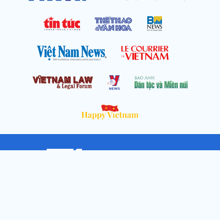
Cơ quan chủ quản: Thông tấn xã Việt Nam
Địa chỉ: Số 05 Lý Thường Kiệt, Cửa Nam, Hà Nội
Chịu trách nhiệm: Trưởng ban Trần Ngọc Tú
Phó Trưởng ban: Hoàng Như Hoa, Nguyễn Văn Nhật, Lê Thị