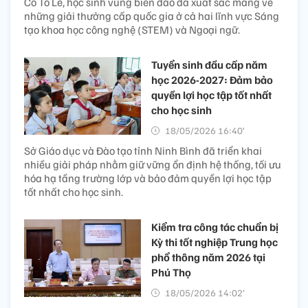
Cô Tô Lê, học sinh vùng biển đảo đã xuất sắc mang về
những giải thưởng cấp quốc gia ở cả hai lĩnh vực Sáng
tạo khoa học công nghệ (STEM) và Ngoại ngữ.
Tuyển sinh đầu cấp năm
học 2026-2027: Đảm bảo
quyền lợi học tập tốt nhất
cho học sinh
18/05/2026 16:40’
Sở Giáo dục và Đào tạo tỉnh Ninh Bình đã triển khai
nhiều giải pháp nhằm giữ vững ổn định hệ thống, tối ưu
hóa hạ tầng trường lớp và bảo đảm quyền lợi học tập
tốt nhất cho học sinh.
Kiểm tra công tác chuẩn bị
Kỳ thi tốt nghiệp Trung học
phổ thông năm 2026 tại
Phú Thọ
18/05/2026 14:02’