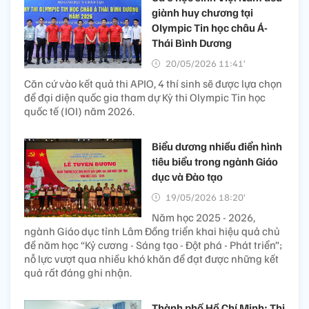
giành huy chương tại
Olympic Tin học châu Á-
Thái Bình Dương
20/05/2026 11:41’
Căn cứ vào kết quả thi APIO, 4 thí sinh sẽ được lựa chọn
để đại diện quốc gia tham dự Kỳ thi Olympic Tin học
quốc tế (IOI) năm 2026.
Biểu dương nhiều điển hình
tiêu biểu trong ngành Giáo
dục và Đào tạo
19/05/2026 18:20’
Năm học 2025 - 2026,
ngành Giáo dục tỉnh Lâm Đồng triển khai hiệu quả chủ
đề năm học “Kỷ cương - Sáng tạo - Đột phá - Phát triển”;
nỗ lực vượt qua nhiều khó khăn để đạt được những kết
quả rất đáng ghi nhận.
Thành phố Hồ Chí Minh: Thi