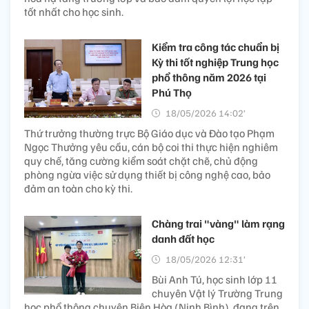
tốt nhất cho học sinh.
Kiểm tra công tác chuẩn bị
Kỳ thi tốt nghiệp Trung học
phổ thông năm 2026 tại
Phú Thọ
18/05/2026 14:02’
Thứ trưởng thường trực Bộ Giáo dục và Đào tạo Phạm
Ngọc Thưởng yêu cầu, cán bộ coi thi thực hiện nghiêm
quy chế, tăng cường kiểm soát chặt chẽ, chủ động
phòng ngừa việc sử dụng thiết bị công nghệ cao, bảo
đảm an toàn cho kỳ thi.
Chàng trai "vàng" làm rạng
danh đất học
18/05/2026 12:31’
Bùi Anh Tú, học sinh lớp 11
chuyên Vật lý Trường Trung
học phổ thông chuyên Biên Hòa (Ninh Bình), đang trên