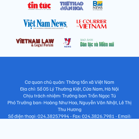
Cơ quan chủ quản: Thông tấn xã Việt Nam
Địa chỉ: Số 05 Lý Thường Kiệt, Cửa Nam, Hà Nội
Chịu trách nhiệm: Trưởng ban Trần Ngọc Tú
Phó Trưởng ban: Hoàng Như Hoa, Nguyễn Văn Nhật, Lê Thị
Thu Hương
Số điện thoại: 024.38257994 - Fax: 024.3826.7981 - Email:
tap.phongbien@gmail.com
Không sao chép nội dung khi chưa có sự đồng ý bằng văn bản