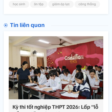
học sinh
ôn tập
giảm áp lực
căng thẳng
Tin liên quan
Kỳ thi tốt nghiệp THPT 2026: Lấp "lỗ