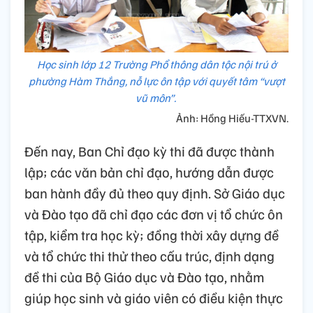
Học sinh lớp 12 Trường Phổ thông dân tộc nội trú ở
phường Hàm Thắng, nỗ lực ôn tập với quyết tâm “vượt
vũ môn”.
Ảnh: Hồng Hiếu-TTXVN.
Đến nay, Ban Chỉ đạo kỳ thi đã được thành
lập; các văn bản chỉ đạo, hướng dẫn được
ban hành đầy đủ theo quy định. Sở Giáo dục
và Đào tạo đã chỉ đạo các đơn vị tổ chức ôn
tập, kiểm tra học kỳ; đồng thời xây dựng đề
và tổ chức thi thử theo cấu trúc, định dạng
đề thi của Bộ Giáo dục và Đào tạo, nhằm
giúp học sinh và giáo viên có điều kiện thực