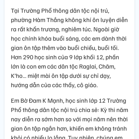
Tại Trường Phổ thông dân tộc nội trú,
phường Hàm Thắng không khí ôn luyện diễn
ra rất khẩn trương, nghiêm túc. Ngoài giờ
học chính khóa buổi sáng, các em dành thời
gian ôn tập thêm vào buổi chiều, buổi tối.
Hơn 290 học sinh của 9 lớp khối 12, phần
lớn là con em các dân tộc Raglai, Chăm,
K’ho… miệt mài ôn tập dưới sự chỉ dạy,
hướng dẫn của các thầy, cô giáo.
Em Bờ Đam K Mạnh, học sinh lớp 12 Trường
Phổ thông dân tộc nội trú chia sẻ: Kỳ thi năm
nay diễn ra sớm hơn so với mọi năm nên thời
gian ôn tập ngắn hơn, khiến em không tránh
khỏi có nhiều lo lắng. Tuy nhiên, chúng em