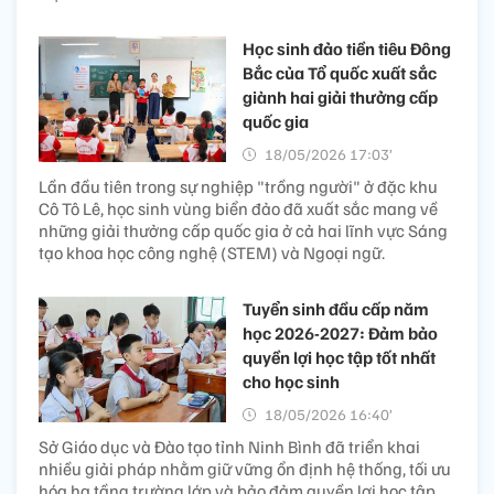
Học sinh đảo tiền tiêu Đông
Bắc của Tổ quốc xuất sắc
giành hai giải thưởng cấp
quốc gia
18/05/2026 17:03’
Lần đầu tiên trong sự nghiệp "trồng người" ở đặc khu
Cô Tô Lê, học sinh vùng biển đảo đã xuất sắc mang về
những giải thưởng cấp quốc gia ở cả hai lĩnh vực Sáng
tạo khoa học công nghệ (STEM) và Ngoại ngữ.
Tuyển sinh đầu cấp năm
học 2026-2027: Đảm bảo
quyền lợi học tập tốt nhất
cho học sinh
18/05/2026 16:40’
Sở Giáo dục và Đào tạo tỉnh Ninh Bình đã triển khai
nhiều giải pháp nhằm giữ vững ổn định hệ thống, tối ưu
hóa hạ tầng trường lớp và bảo đảm quyền lợi học tập