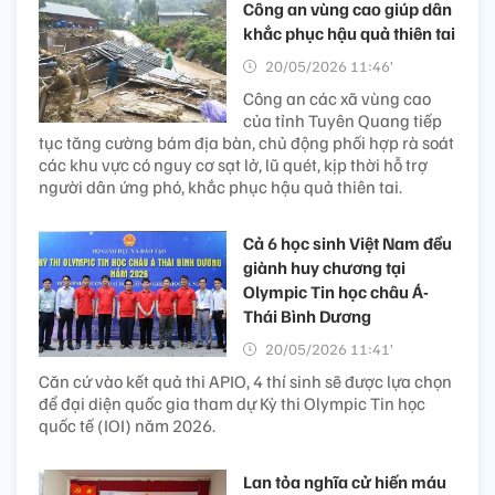
Công an vùng cao giúp dân
khắc phục hậu quả thiên tai
20/05/2026 11:46’
Công an các xã vùng cao
của tỉnh Tuyên Quang tiếp
tục tăng cường bám địa bàn, chủ động phối hợp rà soát
các khu vực có nguy cơ sạt lở, lũ quét, kịp thời hỗ trợ
người dân ứng phó, khắc phục hậu quả thiên tai.
Cả 6 học sinh Việt Nam đều
giành huy chương tại
Olympic Tin học châu Á-
Thái Bình Dương
20/05/2026 11:41’
Căn cứ vào kết quả thi APIO, 4 thí sinh sẽ được lựa chọn
để đại diện quốc gia tham dự Kỳ thi Olympic Tin học
quốc tế (IOI) năm 2026.
Lan tỏa nghĩa cử hiến máu