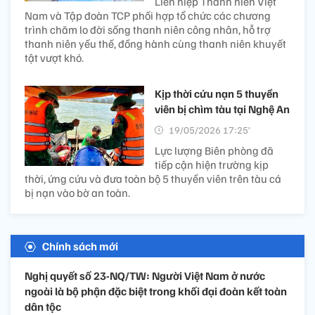
Liên hiệp Thanh niên Việt
Nam và Tập đoàn TCP phối hợp tổ chức các chương
trình chăm lo đời sống thanh niên công nhân, hỗ trợ
thanh niên yếu thế, đồng hành cùng thanh niên khuyết
tật vượt khó.
Kịp thời cứu nạn 5 thuyền
viên bị chìm tàu tại Nghệ An
19/05/2026 17:25’
Lực lượng Biên phòng đã
tiếp cận hiện trường kịp
thời, ứng cứu và đưa toàn bộ 5 thuyền viên trên tàu cá
bị nạn vào bờ an toàn.
Chính sách mới
Nghị quyết số 23-NQ/TW: Người Việt Nam ở nước
ngoài là bộ phận đặc biệt trong khối đại đoàn kết toàn
dân tộc