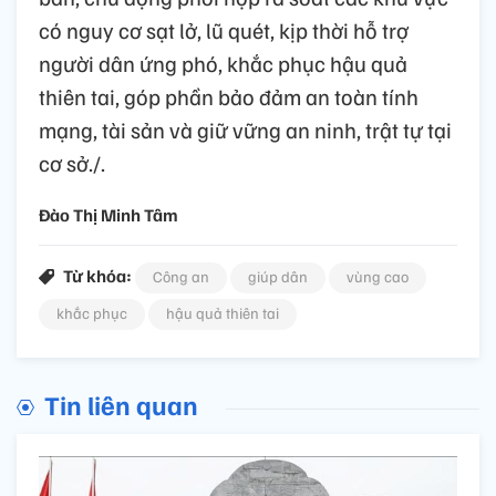
có nguy cơ sạt lở, lũ quét, kịp thời hỗ trợ
người dân ứng phó, khắc phục hậu quả
thiên tai, góp phần bảo đảm an toàn tính
mạng, tài sản và giữ vững an ninh, trật tự tại
cơ sở./.
Đào Thị Minh Tâm
Từ khóa:
Công an
giúp dân
vùng cao
khắc phục
hậu quả thiên tai
Tin liên quan