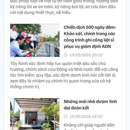
dục pháp luật về trật tự an toàn giao thông; hướng dẫn
kỹ năng lái xe an toàn, kỹ năng bơi lội, sơ cứu ban đầu
với nội dung thiết thực, dễ hiểu.
Chiến dịch 500 ngày đêm:
Khảo sát, chỉnh trang các
công trình ghi công liệt sĩ
phục vụ giám định ADN
19/05/2026 20:15’
Tây Ninh xác định tiếp tục quán triệt sâu sắc chủ
trương, chính sách của Đảng và Nhà nước đối với công
tác tìm kiếm, quy tập, xác định danh tính hài cốt liệt sĩ;
xem đây là nhiệm vụ chính trị quan trọng của cả hệ
thống chính trị.
Những mái nhà đượm tình
đại đoàn kết
19/05/2026 19:52’
Không chỉ giúp người dân