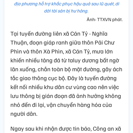
địa phương hỗ trợ khắc phục hậu quả sau lũ quét, di
dời tài sản bị hư hỏng.
Ảnh: TTXVN phát.
Tại tuyến đường liên xã Cán Tỷ - Nghĩa
Thuận, đoạn giáp ranh giữa thôn Pải Chư
Phìn và thôn Xà Phìn, xã Cán Tỷ, mưa lớn
khiến nhiều tảng đá từ taluy dương bất ngờ
lăn xuống, chắn toàn bộ mặt đường, gây ách
tắc giao thông cục bộ. Đây là tuyến đường
kết nối nhiều khu dân cư vùng cao nên việc
lưu thông bị gián đoạn đã ảnh hưởng không
nhỏ đến đi lại, vận chuyển hàng hóa của
người dân.
Ngay sau khi nhận được tin báo, Công an xã