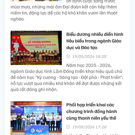
ổn định cuộc sống trước
mùa mưa, những mái ấm Đại đoàn kết còn tiếp thêm
niềm tin, động lực để các hộ khó khăn vươn lên thoát
nghèo.
Biểu dương nhiều điển hình
tiêu biểu trong ngành Giáo
dục và Đào tạo
19/05/2026 18:20’
Năm học 2025 - 2026,
ngành Giáo dục tỉnh Lâm Đồng triển khai hiệu quả chủ
đề năm học “Kỷ cương - Sáng tạo - Đột phá - Phát triển”;
nỗ lực vượt qua nhiều khó khăn để đạt được những kết
quả rất đáng ghi nhận.
Phối hợp triển khai các
chương trình đồng hành
cùng thanh niên yếu thế
19/05/2026 17:26’