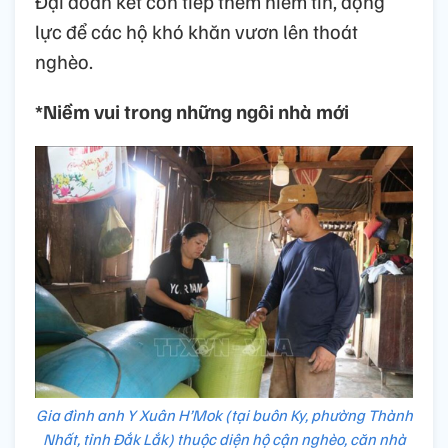
Đại đoàn kết còn tiếp thêm niềm tin, động
lực để các hộ khó khăn vươn lên thoát
nghèo.
*Niềm vui trong những ngôi nhà mới
Gia đình anh Y Xuân H’Mok (tại buôn Ky, phường Thành
Nhất, tỉnh Đắk Lắk) thuộc diện hộ cận nghèo, căn nhà