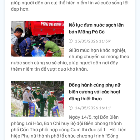
giúp người dân an cư; thể hiện niềm tin về cuộc sống tốt
đẹp hơn.
Nỗ lực đưa nước sạch lên
bản Mông Pà Cò
15/05/2026 11:39’
Giữa mùa hạn khắc nghiệt,
những chuyến xe mang theo
nước sạch cùng sự sẻ chia, giúp người dân nơi đây
thêm niềm tin để vượt qua khó khăn.
Đồng hành cùng phụ nữ
biên cương với các hoạt
động thiết thực
14/05/2026 16:11’
Ngày 14/5, tại Đồn Biên
phòng Lai Hòa, Ban Chỉ huy Bộ đội Biên phòng thành
phố Cần Thơ phối hợp cùng Cụm thi đua số 1 - Hội Liên
hiệp Phụ nữ thành phố tổ chức chương trình “Đồng