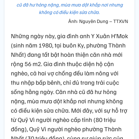
cũ đã hư hỏng nặng, mùa mưa dột khắp nơi nhưng
không có điều kiện sửa chữa.
Ảnh: Nguyên Dung – TTXVN
Những ngày này, gia đình anh Y Xuân H’Mok
(sinh năm 1980, tại buôn Ky, phường Thành
Nhất) đang tất bật hoàn thiện căn nhà mới
rộng 56 m2. Gia đình thuộc diện hộ cận
nghèo, cả hai vợ chồng đều làm nông với
thu nhập bấp bênh, chỉ đủ trang trải cuộc
sống hằng ngày. Căn nhà cũ đã hư hỏng
nặng, mùa mưa dột khắp nơi nhưng không
có điều kiện sửa chữa. Mới đây, với sự hỗ trợ
từ Quỹ Vì người nghèo cấp tỉnh (80 triệu
đồng), Quỹ Vì người nghèo phường Thành
Nhất (30 triệu đồng), cùng sự giúp sức của