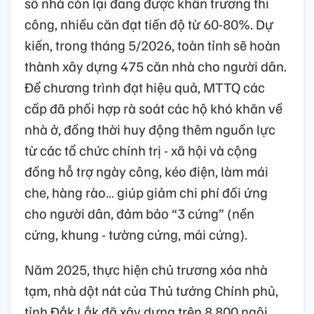
số nhà còn lại đang được khẩn trương thi
công, nhiều căn đạt tiến độ từ 60-80%. Dự
kiến, trong tháng 5/2026, toàn tỉnh sẽ hoàn
thành xây dựng 475 căn nhà cho người dân.
Để chương trình đạt hiệu quả, MTTQ các
cấp đã phối hợp rà soát các hộ khó khăn về
nhà ở, đồng thời huy động thêm nguồn lực
từ các tổ chức chính trị - xã hội và cộng
đồng hỗ trợ ngày công, kéo điện, làm mái
che, hàng rào… giúp giảm chi phí đối ứng
cho người dân, đảm bảo “3 cứng” (nền
cứng, khung - tường cứng, mái cứng).
Năm 2025, thực hiện chủ trương xóa nhà
tạm, nhà dột nát của Thủ tướng Chính phủ,
tỉnh Đắk Lắk đã xây dựng trên 8.800 ngôi