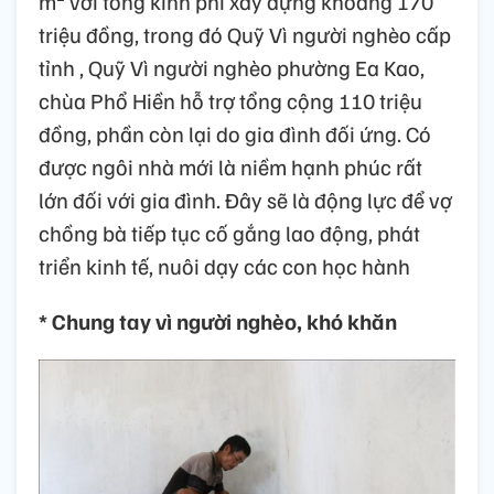
m² với tổng kinh phí xây dựng khoảng 170
triệu đồng, trong đó Quỹ Vì người nghèo cấp
tỉnh , Quỹ Vì người nghèo phường Ea Kao,
chùa Phổ Hiền hỗ trợ tổng cộng 110 triệu
đồng, phần còn lại do gia đình đối ứng. Có
được ngôi nhà mới là niềm hạnh phúc rất
lớn đối với gia đình. Đây sẽ là động lực để vợ
chồng bà tiếp tục cố gắng lao động, phát
triển kinh tế, nuôi dạy các con học hành
* Chung tay vì người nghèo, khó khăn