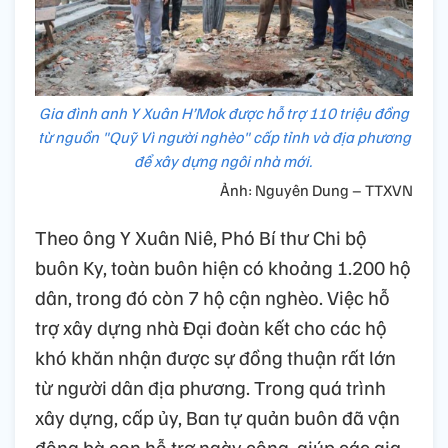
Gia đình anh Y Xuân H’Mok được hỗ trợ 110 triệu đồng
từ nguồn "Quỹ Vì người nghèo" cấp tỉnh và địa phương
để xây dựng ngôi nhà mới.
Ảnh: Nguyên Dung – TTXVN
Theo ông Y Xuân Niê, Phó Bí thư Chi bộ
buôn Ky, toàn buôn hiện có khoảng 1.200 hộ
dân, trong đó còn 7 hộ cận nghèo. Việc hỗ
trợ xây dựng nhà Đại đoàn kết cho các hộ
khó khăn nhận được sự đồng thuận rất lớn
từ người dân địa phương. Trong quá trình
xây dựng, cấp ủy, Ban tự quản buôn đã vận
động bà con hỗ trợ ngày công, giúp các gia