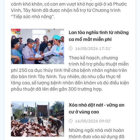
cảnh khó khăn, có con em vượt khó học giỏi ở xã Phước
Vinh, Tây Ninh đã được nhận hỗ trợ từ Chương trình
“Tiếp sức nhà nông”.
Lan tỏa nghĩa tình từ những
ca mổ mắt miễn phí
16/05/2026 17:31’
Theo kế hoạch, chương
trình hỗ trợ phẫu thuật miễn
phí 250 ca đục thủy tinh thể cho bệnh nhân nghèo trên
địa bàn tỉnh Tây Ninh. Tuy nhiên, do nhu cầu thực tế
tăng cao, số lượng bệnh nhân đến khám và đủ điều kiện
phẫu thuật đã lên đến gần 300 trường hợp.
Xóa nhà dột nát - vững an
cư ở vùng cao
16/05/2026 09:02’
Những ngôi nhà mới hoàn
thành đưa vào sử dụng đã