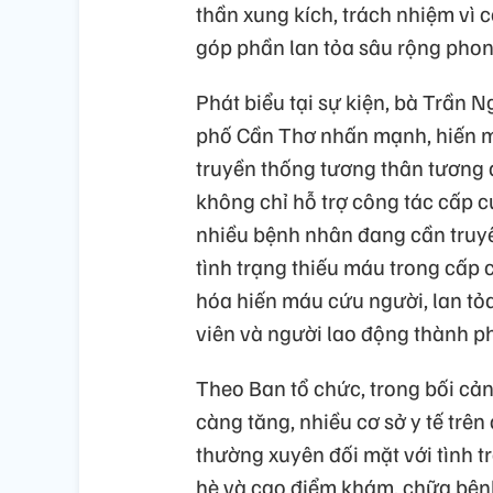
thần xung kích, trách nhiệm vì 
góp phần lan tỏa sâu rộng phon
Phát biểu tại sự kiện, bà Trần 
phố Cần Thơ nhấn mạnh, hiến má
truyền thống tương thân tương 
không chỉ hỗ trợ công tác cấp c
nhiều bệnh nhân đang cần truy
tình trạng thiếu máu trong cấp c
hóa hiến máu cứu người, lan tỏa
viên và người lao động thành p
Theo Ban tổ chức, trong bối cả
càng tăng, nhiều cơ sở y tế tr
thường xuyên đối mặt với tình t
hè và cao điểm khám, chữa bệnh.