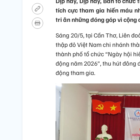
Dịp này, Dịp này, Ban tổ chức 
tích cực tham gia hiến máu n
tri ân những đóng góp vì cộng 
Sáng 20/5, tại Cần Thơ, Liên đ
thập đỏ Việt Nam chi nhánh th
thành phố tổ chức “Ngày hội hi
động năm 2026”, thu hút đông đ
động tham gia.