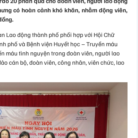
trao 20 phần quà cho đoàn viên, người lao động
hưng có hoàn cảnh khó khăn, nhằm động viên,
đồng.
oàn Lao động thành phố phối hợp với Hội Chữ
ành phố và Bệnh viện Huyết học – Truyền máu
ến máu tình nguyện trong đoàn viên, người lao
ảo cán bộ, đoàn viên, công nhân, viên chức, lao