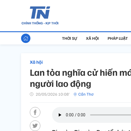
THỜI SỰ
XÃ HỘI
PHÁP LUẬT
Xã hội
Lan tỏa nghĩa cử hiến m
người lao động
20/05/2026 10:08’
Cần Thơ