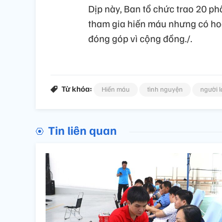
Dịp này, Ban tổ chức trao 20 ph
tham gia hiến máu nhưng có ho
đóng góp vì cộng đồng./.
Từ khóa:
Hiến máu
tình nguyện
người 
Tin liên quan