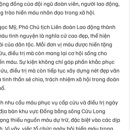
cộng đồng của đội ngũ đoàn viên, người lao động,
g trào hiến máu nhân đạo trong xã hội.
Ngọc Mỹ, Phó Chủ tịch Liên đoàn Lao động thành
u tình nguyện là nghĩa cử cao đẹp, thể hiện
ái của dân tộc. Mỗi đơn vị máu được hiến tặng
ứu, điều trị mà còn mang lại cơ hội sống cho
ền máu. Sự kiện không chỉ góp phần khắc phục
ứu, điều trị mà còn tiếp tục xây dựng nét đẹp văn
 tinh thần sẻ chia, trách nhiệm xã hội trong đoàn
hố.
nh nhu cầu máu phục vụ cấp cứu và điều trị ngày
ên địa bàn khu vực Đồng bằng sông Cửu Long
rạng thiếu nguồn máu dự trữ, đặc biệt vào các dịp
 Vì vậy, việc tổ chức ngày hội hiến máu trong