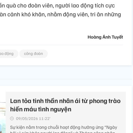
ần quà cho đoàn viên, người lao động tích cực
àn cảnh khó khăn, nhằm động viên, tri ân những
Hoàng Ánh Tuyết
lao động
công đoàn
Lan tỏa tinh thần nhân ái từ phong trào
hiến máu tình nguyện
09/05/2026 11:22’
Sự kiện nằm trong chuỗi hoạt động hưởng ứng “Ngày