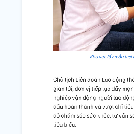
Khu vực lấy mẫu test 
Chủ tịch Liên đoàn Lao động th
gian tới, đơn vị tiếp tục đẩy mạ
nghiệp vận động người lao động
đấu hoàn thành và vượt chỉ tiê
độ chăm sóc sức khỏe, tư vấn s
tiêu biểu.