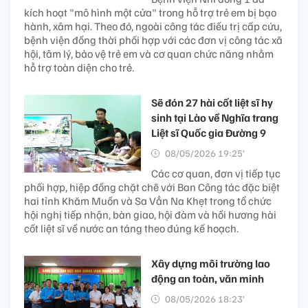
kích hoạt "mô hình một cửa" trong hỗ trợ trẻ em bị bạo
hành, xâm hại. Theo đó, ngoài công tác điều trị cấp cứu,
bệnh viện đồng thời phối hợp với các đơn vị công tác xã
hội, tâm lý, bảo vệ trẻ em và cơ quan chức năng nhằm
hỗ trợ toàn diện cho trẻ.
Sẽ đón 27 hài cốt liệt sĩ hy
sinh tại Lào về Nghĩa trang
Liệt sĩ Quốc gia Đường 9
08/05/2026 19:25’
Các cơ quan, đơn vị tiếp tục
phối hợp, hiệp đồng chặt chẽ với Ban Công tác đặc biệt
hai tỉnh Khăm Muồn và Sa Vẳn Na Khẹt trong tổ chức
hội nghị tiếp nhận, bàn giao, hội đàm và hồi hương hài
cốt liệt sĩ về nước an táng theo đúng kế hoạch.
Xây dựng môi trường lao
động an toàn, văn minh
08/05/2026 18:23’