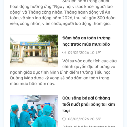
Sự kiện nằm trong chuỗi
hoạt động hưởng ứng “Ngày hội vì sức khỏe người lao
động” và Tháng công nhân, Tháng hành động về An
toàn, vệ sinh lao động năm 2026, thu hút gần 300 đoàn
viên, công nhân, viên chức, người lao động tham gia.
Đảm bảo an toàn trường
học trước mùa mưa bão
09/05/2026 10:19’
Với sự vào cuộc tích cực của
chính quyền địa phương và
ngành giáo dục tỉnh Ninh Bình điểm trường Tiểu học
Quảng Mào được kỳ vọng sẽ bảo đảm an toàn trong
mùa mưa bão năm nay.
Cứu sống bé gái 8 tháng
tuổi nuốt phải bông tai kim
loại
08/05/2026 20:55’
Đánh giá đây là trường hợp