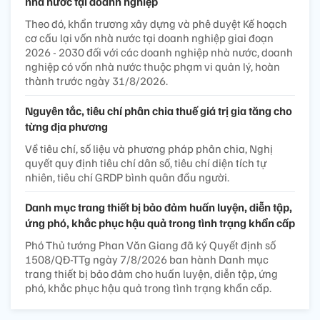
nhà nước tại doanh nghiệp
Theo đó, khẩn trương xây dựng và phê duyệt Kế hoạch
cơ cấu lại vốn nhà nước tại doanh nghiệp giai đoạn
2026 - 2030 đối với các doanh nghiệp nhà nước, doanh
nghiệp có vốn nhà nước thuộc phạm vi quản lý, hoàn
thành trước ngày 31/8/2026.
Nguyên tắc, tiêu chí phân chia thuế giá trị gia tăng cho
từng địa phương
Về tiêu chí, số liệu và phương pháp phân chia, Nghị
quyết quy định tiêu chí dân số, tiêu chí diện tích tự
nhiên, tiêu chí GRDP bình quân đầu người.
Danh mục trang thiết bị bảo đảm huấn luyện, diễn tập,
ứng phó, khắc phục hậu quả trong tình trạng khẩn cấp
Phó Thủ tướng Phan Văn Giang đã ký Quyết định số
1508/QĐ-TTg ngày 7/8/2026 ban hành Danh mục
trang thiết bị bảo đảm cho huấn luyện, diễn tập, ứng
phó, khắc phục hậu quả trong tình trạng khẩn cấp.