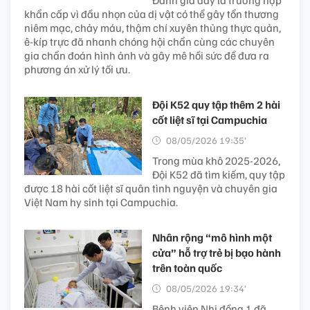
khẩn cấp vì đầu nhọn của dị vật có thể gây tổn thương
niêm mạc, chảy máu, thậm chí xuyên thủng thực quản,
ê-kíp trực đã nhanh chóng hội chẩn cùng các chuyên
gia chẩn đoán hình ảnh và gây mê hồi sức để đưa ra
phương án xử lý tối ưu.
Đội K52 quy tập thêm 2 hài
cốt liệt sĩ tại Campuchia
08/05/2026 19:35’
Trong mùa khô 2025-2026,
Đội K52 đã tìm kiếm, quy tập
được 18 hài cốt liệt sĩ quân tình nguyện và chuyên gia
Việt Nam hy sinh tại Campuchia.
Nhân rộng “mô hình một
cửa” hỗ trợ trẻ bị bạo hành
trên toàn quốc
08/05/2026 19:34’
Bệnh viện Nhi đồng 1 đã