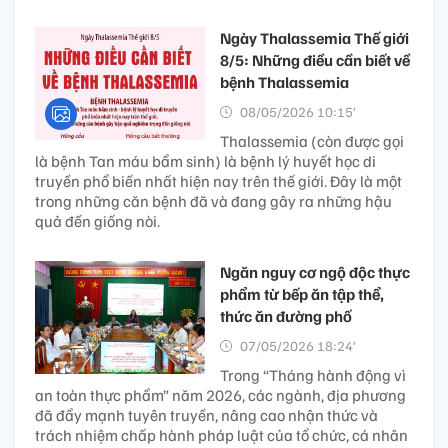
Ngày Thalassemia Thế giới
8/5: Những điều cần biết về
bệnh Thalassemia
08/05/2026 10:15’
Thalassemia (còn được gọi
là bệnh Tan máu bẩm sinh) là bệnh lý huyết học di
truyền phổ biến nhất hiện nay trên thế giới. Đây là một
trong những căn bệnh đã và đang gây ra những hậu
quả đến giống nòi.
Ngăn nguy cơ ngộ độc thực
phẩm từ bếp ăn tập thể,
thức ăn đường phố
07/05/2026 18:24’
Trong “Tháng hành động vì
an toàn thực phẩm” năm 2026, các ngành, địa phương
đã đẩy mạnh tuyên truyền, nâng cao nhận thức và
trách nhiệm chấp hành pháp luật của tổ chức, cá nhân