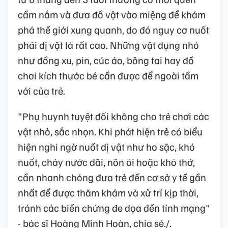
cầm nắm và đưa đồ vật vào miệng để khám
phá thế giới xung quanh, do đó nguy cơ nuốt
phải dị vật là rất cao. Những vật dụng nhỏ
như đồng xu, pin, cúc áo, bông tai hay đồ
chơi kích thước bé cần được để ngoài tầm
với của trẻ.
"Phụ huynh tuyệt đối không cho trẻ chơi các
vật nhỏ, sắc nhọn. Khi phát hiện trẻ có biểu
hiện nghi ngờ nuốt dị vật như ho sặc, khó
nuốt, chảy nước dãi, nôn ói hoặc khó thở,
cần nhanh chóng đưa trẻ đến cơ sở y tế gần
nhất để được thăm khám và xử trí kịp thời,
tránh các biến chứng đe dọa đến tính mạng"
- bác sĩ Hoàng Minh Hoàn, chia sẻ./.