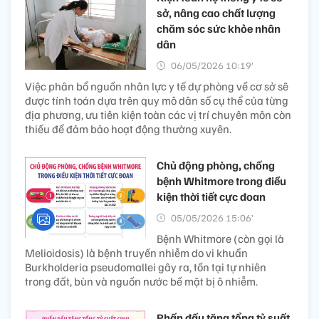
sở, nâng cao chất lượng
chăm sóc sức khỏe nhân
dân
06/05/2026 10:19’
Việc phân bổ nguồn nhân lực y tế dự phòng về cơ sở sẽ
được tính toán dựa trên quy mô dân số cụ thể của từng
địa phương, ưu tiên kiện toàn các vị trí chuyên môn còn
thiếu để đảm bảo hoạt động thường xuyên.
Chủ động phòng, chống
bệnh Whitmore trong điều
kiện thời tiết cực đoan
05/05/2026 15:06’
Bệnh Whitmore (còn gọi là
Melioidosis) là bệnh truyền nhiễm do vi khuẩn
Burkholderia pseudomallei gây ra, tồn tại tự nhiên
trong đất, bùn và nguồn nước bề mặt bị ô nhiễm.
Phấn đấu tăng tổng tỷ suất