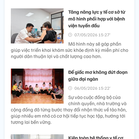
Tăng năng lực y tế cơ sở từ
mô hình phối hợp với bệnh
viện tuyến đầu
07/05/2026 15:27’
Mô hình này sẽ góp phần
giúp việc triển khai khám sức khỏe định kỳ miễn phí cho
người dân thuận lợi và chất lượng cao hơn.
Để giấc mơ không đứt đoạn
giữa đại ngàn
06/05/2026 15:22’
Sự vào cuộc đồng bộ của
chính quyền, nhà trường và
cộng đồng đã từng bước thay đổi nhận thức về tảo hôn,
giúp nhiều em nhỏ có cơ hội tiếp tục học tập, hướng tới
tương lai bền vững.
Kiện toàn hệ thống y tế cơ