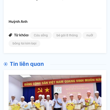
Huỳnh Anh
Từ khóa:
Cứu sống
bé gái 8 tháng
nuốt
bông tai kim loại
Tin liên quan