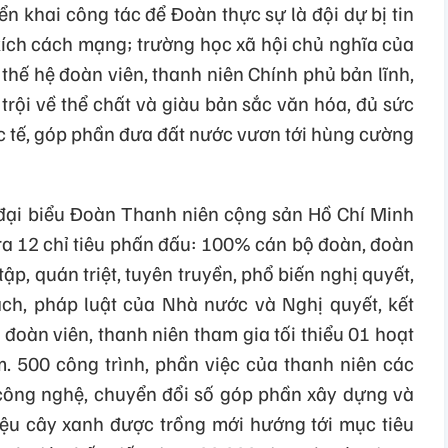
ển khai công tác để Đoàn thực sự là đội dự bị tin
ích cách mạng; trường học xã hội chủ nghĩa của
thế hệ đoàn viên, thanh niên Chính phủ bản lĩnh,
ợt trội về thể chất và giàu bản sắc văn hóa, đủ sức
ốc tế, góp phần đưa đất nước vươn tới hùng cường
 đại biểu Đoàn Thanh niên cộng sản Hồ Chí Minh
 ra 12 chỉ tiêu phấn đấu: 100% cán bộ đoàn, đoàn
ập, quán triệt, tuyên truyền, phổ biến nghị quyết,
ch, pháp luật của Nhà nước và Nghị quyết, kết
đoàn viên, thanh niên tham gia tối thiểu 01 hoạt
. 500 công trình, phần việc của thanh niên các
công nghệ, chuyển đổi số góp phần xây dựng và
triệu cây xanh được trồng mới hướng tới mục tiêu