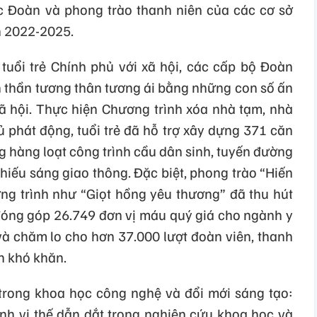
c Đoàn và phong trào thanh niên của các cơ sở
n 2022-2025.
tuổi trẻ Chính phủ với xã hội, các cấp bộ Đoàn
h thần tương thân tương ái bằng những con số ấn
ã hội. Thực hiện Chương trình xóa nhà tạm, nhà
 phát động, tuổi trẻ đã hỗ trợ xây dựng 371 căn
g hàng loạt công trình cầu dân sinh, tuyến đường
hiếu sáng giao thông. Đặc biệt, phong trào “Hiến
ng trình như “Giọt hồng yêu thương” đã thu hút
đóng góp 26.749 đơn vị máu quý giá cho ngành y
 và chăm lo cho hơn 37.000 lượt đoàn viên, thanh
h khó khăn.
 trong khoa học công nghệ và đổi mới sáng tạo:
nh vị thế dẫn dắt trong nghiên cứu khoa học và