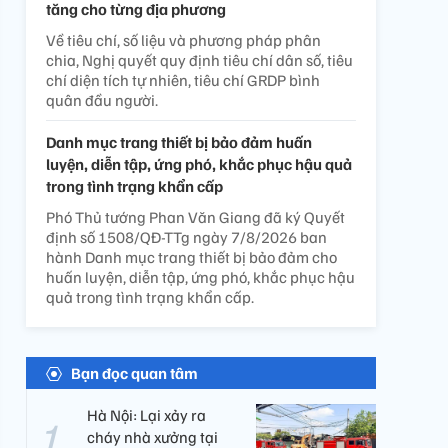
tăng cho từng địa phương
Về tiêu chí, số liệu và phương pháp phân
chia, Nghị quyết quy định tiêu chí dân số, tiêu
chí diện tích tự nhiên, tiêu chí GRDP bình
quân đầu người.
Danh mục trang thiết bị bảo đảm huấn
luyện, diễn tập, ứng phó, khắc phục hậu quả
trong tình trạng khẩn cấp
Phó Thủ tướng Phan Văn Giang đã ký Quyết
định số 1508/QĐ-TTg ngày 7/8/2026 ban
hành Danh mục trang thiết bị bảo đảm cho
huấn luyện, diễn tập, ứng phó, khắc phục hậu
quả trong tình trạng khẩn cấp.
Bạn đọc quan tâm
Hà Nội: Lại xảy ra
cháy nhà xưởng tại