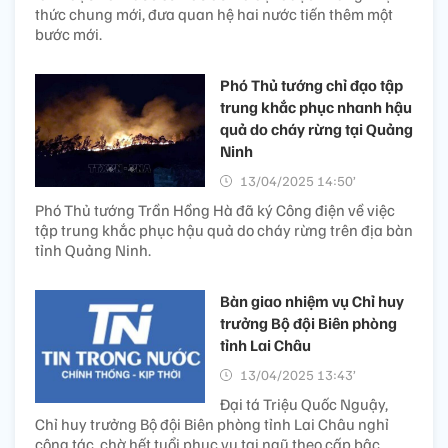
thức chung mới, đưa quan hệ hai nước tiến thêm một
bước mới.
Phó Thủ tướng chỉ đạo tập
trung khắc phục nhanh hậu
quả do cháy rừng tại Quảng
Ninh
13/04/2025 14:50’
Phó Thủ tướng Trần Hồng Hà đã ký Công điện về việc
tập trung khắc phục hậu quả do cháy rừng trên địa bàn
tỉnh Quảng Ninh.
Bàn giao nhiệm vụ Chỉ huy
trưởng Bộ đội Biên phòng
tỉnh Lai Châu
13/04/2025 13:43’
Đại tá Triệu Quốc Nguậy,
Chỉ huy trưởng Bộ đội Biên phòng tỉnh Lai Châu nghỉ
công tác, chờ hết tuổi phục vụ tại ngũ theo cấp bậc