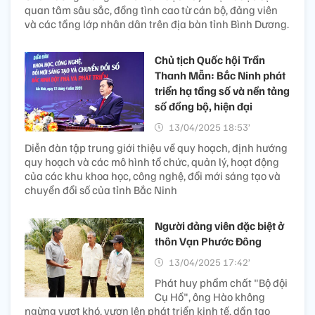
quan tâm sâu sắc, đồng tình cao từ cán bộ, đảng viên
và các tầng lớp nhân dân trên địa bàn tỉnh Bình Dương.
Chủ tịch Quốc hội Trần
Thanh Mẫn: Bắc Ninh phát
triển hạ tầng số và nền tảng
số đồng bộ, hiện đại
13/04/2025 18:53’
Diễn đàn tập trung giới thiệu về quy hoạch, định hướng
quy hoạch và các mô hình tổ chức, quản lý, hoạt động
của các khu khoa học, công nghệ, đổi mới sáng tạo và
chuyển đổi số của tỉnh Bắc Ninh
Người đảng viên đặc biệt ở
thôn Vạn Phước Đông
13/04/2025 17:42’
Phát huy phẩm chất "Bộ đội
Cụ Hồ", ông Hào không
ngừng vượt khó, vươn lên phát triển kinh tế, dần tạo