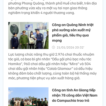
phường Phong Quảng, thành phố Huế cho biết, trên địa
bàn phường vừa xảy ra một vụ tai nạn giao thông
nghiêm trọng khiến 4 người thương vong.
Công an Quảng Ninh triệt
phá xưởng sản xuất mỹ
phẩm giả, tiêu thụ qua
mạng
21/01/2026 20:32’
Lực lượng chức năng thu giữ 2.976 chai thuốc nhuộm
tóc giả, có bao bì ghi nhãn “Dầu gội phủ bạc nâu tóc
Hamiko”, 960 chai dầu gội nhãn hiệu “Mira” và 504
chai dầu gội nhãn hiệu “Colab Glamour” có dấu hiệu
không đảm bảo chất lượng, cùng toàn bộ hệ thống máy
móc, phương tiện phục vụ sản xuất hàng giả.
Công an tỉnh An Giang tiếp
nhận 78 công dân Việt Nam
do Campuchia trao trả