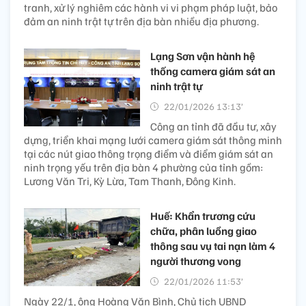
tranh, xử lý nghiêm các hành vi vi phạm pháp luật, bảo
đảm an ninh trật tự trên địa bàn nhiều địa phương.
Lạng Sơn vận hành hệ
thống camera giám sát an
ninh trật tự
22/01/2026 13:13’
Công an tỉnh đã đầu tư, xây
dựng, triển khai mạng lưới camera giám sát thông minh
tại các nút giao thông trọng điểm và điểm giám sát an
ninh trọng yếu trên địa bàn 4 phường của tỉnh gồm:
Lương Văn Tri, Kỳ Lừa, Tam Thanh, Đông Kinh.
Huế: Khẩn trương cứu
chữa, phân luồng giao
thông sau vụ tai nạn làm 4
người thương vong
22/01/2026 11:53’
Ngày 22/1, ông Hoàng Văn Bình, Chủ tịch UBND