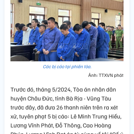
Các bị cáo tại phiên tòa.
Ảnh: TTXVN phát
Trước đó, tháng 5/2024, Tòa án nhân dân
huyện Châu Đức, tỉnh Bà Rịa - Vũng Tàu
trước đây, đã đưa 26 thanh niên trên ra xét
xử, tuyên phạt 5 bị cáo: Lê Minh Trung Hiếu,
Lương Vĩnh Phát, Đỗ Thông, Cao Hoàng
Phúc, Lương Vĩnh Đạt án tù cùng về tội “Cố ý