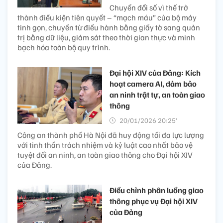
Chuyển đổi số vì thế trở
thành điều kiện tiên quyết – “mạch máu” của bộ máy
tinh gọn, chuyển từ điều hành bằng giấy tờ sang quản
trị bằng dữ liệu, giám sát theo thời gian thực và minh
bạch hóa toàn bộ quy trình.
Đại hội XIV của Đảng: Kích
hoạt camera AI, đảm bảo
an ninh trật tự, an toàn giao
thông
20/01/2026 20:25’
Công an thành phố Hà Nội đã huy động tối đa lực lượng
với tinh thần trách nhiệm và kỷ luật cao nhất bảo vệ
tuyệt đối an ninh, an toàn giao thông cho Đại hội XIV
của Đảng.
Điều chỉnh phân luồng giao
thông phục vụ Đại hội XIV
của Đảng