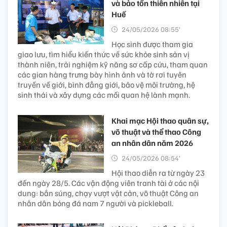
và bảo tồn thiên nhiên tại
Huế
24/05/2026 08:55’
Học sinh được tham gia
giao lưu, tìm hiểu kiến thức về sức khỏe sinh sản vị
thành niên, trải nghiệm kỹ năng sơ cấp cứu, tham quan
các gian hàng trưng bày hình ảnh và tờ rơi tuyên
truyền về giới, bình đẳng giới, bảo vệ môi trường, hệ
sinh thái và xây dựng các mối quan hệ lành mạnh.
Khai mạc Hội thao quân sự,
võ thuật và thể thao Công
an nhân dân năm 2026
24/05/2026 08:54’
Hội thao diễn ra từ ngày 23
đến ngày 28/5. Các vận động viên tranh tài ở các nội
dung: bắn súng, chạy vượt vật cản, võ thuật Công an
nhân dân bóng đá nam 7 người và pickleball.