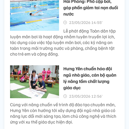
Hải Phòng: Phổ cập bơi,
góp phần giảm tai nạn đuối
nước
23/05/2026 14:55’
Lễ phát động Toàn dân tập
luyện môn bơi là hoạt động nhằm tuyên truyền lợi ích,
tác dụng của việc tập luyện môn bơi, các kỹ năng an
toàn trong môi trường nước và phòng, chống bệnh tật
cho trẻ em và cộng đồng.
Hưng Yên chuẩn hóa đội
ngũ nhà giáo, cán bộ quản
lý nâng tầm chất lượng
giáo dục
23/05/2026 12:56’
Cùng với nâng chuẩn về trình độ đào tạo chuyên môn,
Hưng Yên còn hướng tới xây dựng đội ngũ nhà giáo có
năng lực đổi mới sáng tạo, làm chủ công nghệ và thích
ứng với xu thế giáo dục hiện đại.