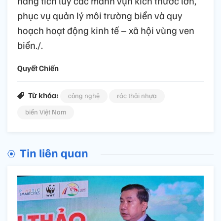
năng tích lũy các mảnh vụn kích thước lớn,
phục vụ quản lý môi trường biển và quy
hoạch hoạt động kinh tế – xã hội vùng ven
biển./.
Quyết Chiến
Từ khóa:
công nghệ
rác thải nhựa
biển Việt Nam
Tin liên quan