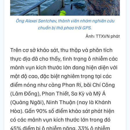
Ông Alexei Sentchev, thành viên nhóm nghiên cứu
chuẩn bị thả phao trôi GPS.
Ảnh: TTXVN phát
Trên cơ sở khảo sát, thu thập và phân tích
thực địa đã cho thấy, tình trạng ô nhiễm các
mảnh vụn kích thước lớn đang hiện diện với
mật độ cao, đặc biệt nghiêm trọng tại các
điểm nóng như cảng Phan Rí, bãi Chí Công
(Lâm Đồng), Phan Thiết, Sa Kỳ và Mỹ Á
(Quảng Ngãi), Ninh Thuận (nay là Khánh
Hòa). Gần 90% số điểm khảo sát phát hiện
có các mảnh vụn kích thước lớn trong đó
45% điểm bị ô nhiễm nặng, 33% ô nhiễm