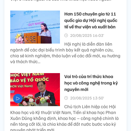
Hơn 150 chuyên gia từ 11
quốc gia dự Hội nghị quốc
tế về thư viện và xuất bản
20/08/2025 16:03’
Hội nghị là diễn đàn liên
ngành để các đại biểu trình bày kết quả nghiên cứu,
chia sẻ kinh nghiệm, thảo luận về các đổi mới, xu hướng
và thách thức...
Vai trò của trí thức khoa
học và công nghệ trong kỷ
nguyên mới
20/08/2025 13:50’
Chủ tịch Liên hiệp các Hội
Khoa học và Kỹ thuật Việt Nam, Tiến sĩ khoa học Phan
Xuân Dũng khẳng định, khoa học – công nghệ chính là
nền tảng cốt lõi, là chìa khóa để đất nước bước vào kỷ
nguyên phát triển mới.