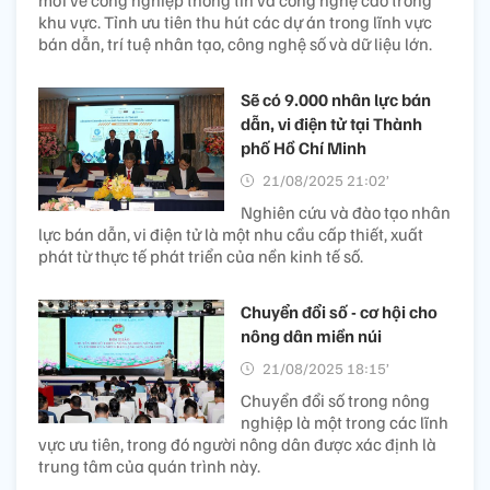
mới về công nghiệp thông tin và công nghệ cao trong
khu vực. Tỉnh ưu tiên thu hút các dự án trong lĩnh vực
bán dẫn, trí tuệ nhân tạo, công nghệ số và dữ liệu lớn.
Sẽ có 9.000 nhân lực bán
dẫn, vi điện tử tại Thành
phố Hồ Chí Minh
21/08/2025 21:02’
Nghiên cứu và đào tạo nhân
lực bán dẫn, vi điện tử là một nhu cầu cấp thiết, xuất
phát từ thực tế phát triển của nền kinh tế số.
Chuyển đổi số - cơ hội cho
nông dân miền núi
21/08/2025 18:15’
Chuyển đổi số trong nông
nghiệp là một trong các lĩnh
vực ưu tiên, trong đó người nông dân được xác định là
trung tâm của quán trình này.