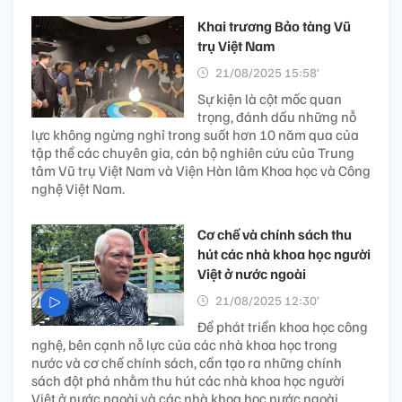
Khai trương Bảo tàng Vũ
trụ Việt Nam
21/08/2025 15:58’
Sự kiện là cột mốc quan
trọng, đánh dấu những nỗ
lực không ngừng nghỉ trong suốt hơn 10 năm qua của
tập thể các chuyên gia, cán bộ nghiên cứu của Trung
tâm Vũ trụ Việt Nam và Viện Hàn lâm Khoa học và Công
nghệ Việt Nam.
Cơ chế và chính sách thu
hút các nhà khoa học người
Việt ở nước ngoài
21/08/2025 12:30’
Để phát triển khoa học công
nghệ, bên cạnh nỗ lực của các nhà khoa học trong
nước và cơ chế chính sách, cần tạo ra những chính
sách đột phá nhằm thu hút các nhà khoa học người
Việt ở nước ngoài và các nhà khoa học nước ngoài.