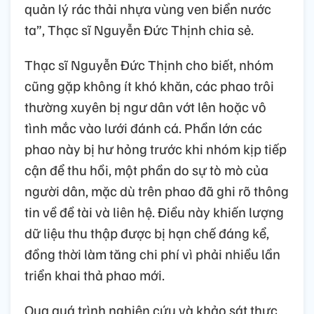
quản lý rác thải nhựa vùng ven biển nước
ta”, Thạc sĩ Nguyễn Đức Thịnh chia sẻ.
Thạc sĩ Nguyễn Đức Thịnh cho biết, nhóm
cũng gặp không ít khó khăn, các phao trôi
thường xuyên bị ngư dân vớt lên hoặc vô
tình mắc vào lưới đánh cá. Phần lớn các
phao này bị hư hỏng trước khi nhóm kịp tiếp
cận để thu hồi, một phần do sự tò mò của
người dân, mặc dù trên phao đã ghi rõ thông
tin về đề tài và liên hệ. Điều này khiến lượng
dữ liệu thu thập được bị hạn chế đáng kể,
đồng thời làm tăng chi phí vì phải nhiều lần
triển khai thả phao mới.
Qua quá trình nghiên cứu và khảo sát thực