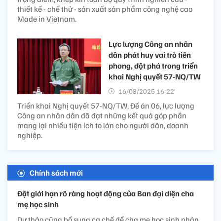
thiết kế - chế thử - sản xuất sản phẩm công nghệ cao
Made in Vietnam.
Lực lượng Công an nhân
dân phát huy vai trò tiên
phong, đột phá trong triển
khai Nghị quyết 57-NQ/TW
16/08/2025 16:22’
Triển khai Nghị quyết 57-NQ/TW, Đề án 06, lực lượng
Công an nhân dân đã đạt những kết quả góp phần
mang lại nhiều tiện ích to lớn cho người dân, doanh
nghiệp.
Chính sách mới
Đặt giới hạn rõ ràng hoạt động của Ban đại diện cha
mẹ học sinh
Dự thảo cũng bổ sung cơ chế để cha mẹ học sinh phản