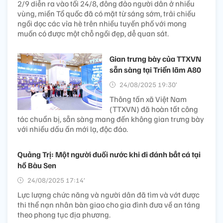
2/9 diễn ra vào tối 24/8, đông đảo người dân ở nhiều
vùng, miền Tổ quốc đã có mặt từ sáng sớm, trải chiếu
ngồi dọc các vỉa hè trên nhiều tuyến phố với mong
muốn có được một chỗ ngồi đẹp, dễ quan sát.
Gian trưng bày của TTXVN
sẵn sàng tại Triển lãm A80
24/08/2025 19:30’
Thông tấn xã Việt Nam
(TTXVN) đã hoàn tất công
tác chuẩn bị, sẵn sàng mang đến không gian trưng bày
với nhiều dấu ấn mới lạ, độc đáo.
Quảng Trị: Một người đuối nước khi đi đánh bắt cá tại
hồ Bàu Sen
24/08/2025 17:14’
Lực lượng chức năng và người dân đã tìm và vớt được
thi thể nạn nhân bàn giao cho gia đình đưa về an táng
theo phong tục địa phương.