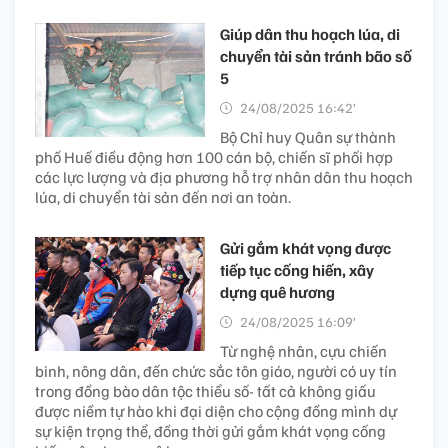
Giúp dân thu hoạch lúa, di
chuyển tài sản tránh bão số
5
24/08/2025 16:42’
Bộ Chỉ huy Quân sự thành
phố Huế điều động hơn 100 cán bộ, chiến sĩ phối hợp
các lực lượng và địa phương hỗ trợ nhân dân thu hoạch
lúa, di chuyển tài sản đến nơi an toàn.
Gửi gắm khát vọng được
tiếp tục cống hiến, xây
dựng quê hương
24/08/2025 16:09’
Từ nghệ nhân, cựu chiến
binh, nông dân, đến chức sắc tôn giáo, người có uy tín
trong đồng bào dân tộc thiểu số- tất cả không giấu
được niềm tự hào khi đại diện cho cộng đồng mình dự
sự kiện trọng thể, đồng thời gửi gắm khát vọng cống