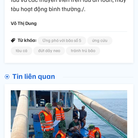
tàu hoạt động bình thường./.
Võ Thị Dung
Từ khóa:
Ứng phó với bão số 5
ứng cứu
tàu cá
đứt dây neo
tránh trú bão
Tin liên quan