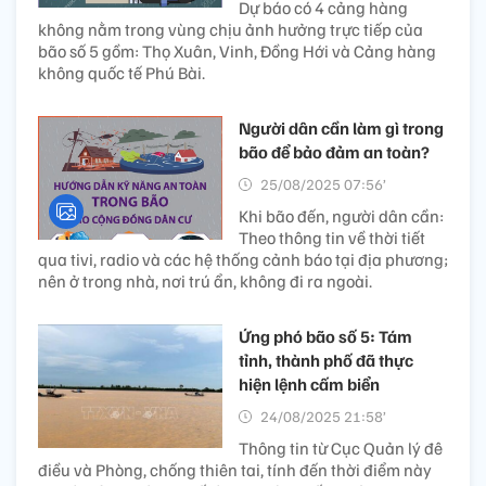
Dự báo có 4 cảng hàng
không nằm trong vùng chịu ảnh hưởng trực tiếp của
bão số 5 gồm: Thọ Xuân, Vinh, Đồng Hới và Cảng hàng
không quốc tế Phú Bài.
Người dân cần làm gì trong
bão để bảo đảm an toàn?
25/08/2025 07:56’
Khi bão đến, người dân cần:
Theo thông tin về thời tiết
qua tivi, radio và các hệ thống cảnh báo tại địa phương;
nên ở trong nhà, nơi trú ẩn, không đi ra ngoài.
Ứng phó bão số 5: Tám
tỉnh, thành phố đã thực
hiện lệnh cấm biển
24/08/2025 21:58’
Thông tin từ Cục Quản lý đê
điều và Phòng, chống thiên tai, tính đến thời điểm này