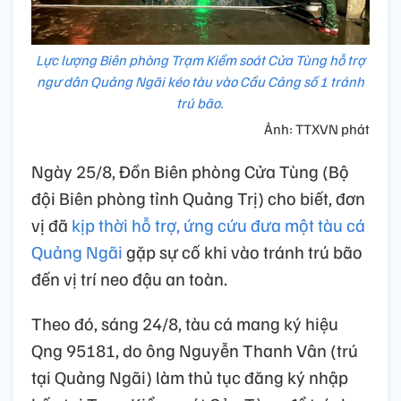
Lực lượng Biên phòng Trạm Kiểm soát Cửa Tùng hỗ trợ
ngư dân Quảng Ngãi kéo tàu vào Cầu Cảng số 1 tránh
trú bão.
Ảnh: TTXVN phát
Ngày 25/8, Đồn Biên phòng Cửa Tùng (Bộ
đội Biên phòng tỉnh Quảng Trị) cho biết, đơn
vị đã
kịp thời hỗ trợ, ứng cứu đưa một tàu cá
Quảng Ngãi
gặp sự cố khi vào tránh trú bão
đến vị trí neo đậu an toàn.
Theo đó, sáng 24/8, tàu cá mang ký hiệu
Qng 95181, do ông Nguyễn Thanh Vân (trú
tại Quảng Ngãi) làm thủ tục đăng ký nhập