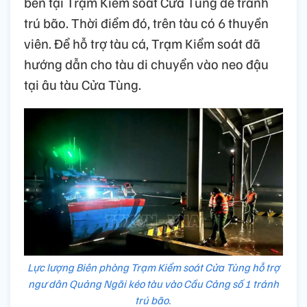
bến tại Trạm Kiểm soát Cửa Tùng để tránh
trú bão. Thời điểm đó, trên tàu có 6 thuyền
viên. Để hỗ trợ tàu cá, Trạm Kiểm soát đã
hướng dẫn cho tàu di chuyển vào neo đậu
tại âu tàu Cửa Tùng.
Lực lượng Biên phòng Trạm Kiểm soát Cửa Tùng hỗ trợ
ngư dân Quảng Ngãi kéo tàu vào Cầu Cảng số 1 tránh
trú bão.