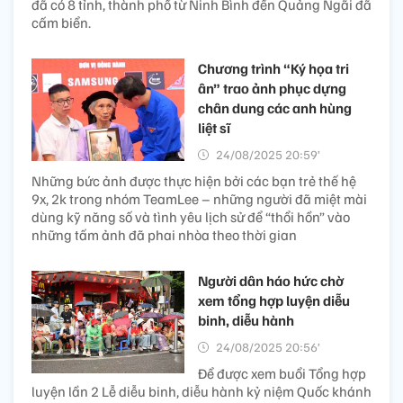
đã có 8 tỉnh, thành phố từ Ninh Bình đến Quảng Ngãi đã
cấm biển.
Chương trình “Ký họa tri
ân” trao ảnh phục dựng
chân dung các anh hùng
liệt sĩ
24/08/2025 20:59’
Những bức ảnh được thực hiện bởi các bạn trẻ thế hệ
9x, 2k trong nhóm TeamLee – những người đã miệt mài
dùng kỹ năng số và tình yêu lịch sử để “thổi hồn” vào
những tấm ảnh đã phai nhòa theo thời gian
Người dân háo hức chờ
xem tổng hợp luyện diễu
binh, diễu hành
24/08/2025 20:56’
Để được xem buổi Tổng hợp
luyện lần 2 Lễ diễu binh, diễu hành kỷ niệm Quốc khánh