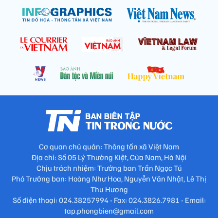
Cơ quan chủ quản: Thông tấn xã Việt Nam
Địa chỉ: Số 05 Lý Thường Kiệt, Cửa Nam, Hà Nội
Chịu trách nhiệm: Trưởng ban Trần Ngọc Tú
Phó Trưởng ban: Hoàng Như Hoa, Nguyễn Văn Nhật, Lê Thị
Thu Hương
Số điện thoại: 024.38257994 - Fax: 024.3826.7981 - Email:
tap.phongbien@gmail.com