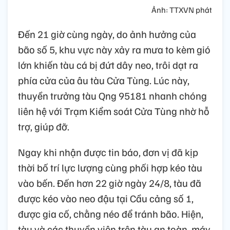
Ảnh: TTXVN phát
Đến 21 giờ cùng ngày, do ảnh hưởng của
bão số 5, khu vực này xảy ra mưa to kèm gió
lớn khiến tàu cá bị đứt dây neo, trôi dạt ra
phía cửa của âu tàu Cửa Tùng. Lúc này,
thuyền trưởng tàu Qng 95181 nhanh chóng
liên hệ với Trạm Kiểm soát Cửa Tùng nhờ hỗ
trợ, giúp đỡ.
Ngay khi nhận được tin báo, đơn vị đã kịp
thời bố trí lực lượng cùng phối hợp kéo tàu
vào bến. Đến hơn 22 giờ ngày 24/8, tàu đã
được kéo vào neo đậu tại Cầu cảng số 1,
được gia cố, chằng néo để tránh bão. Hiện,
tàu và các thuyền viên trên tàu an toàn, máy