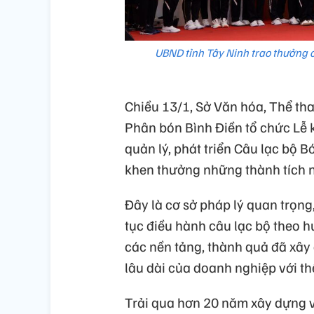
UBND tỉnh Tây Ninh trao thưởng 
Chiều 13/1, Sở Văn hóa, Thể th
Phân bón Bình Điền tổ chức Lễ 
quản lý, phát triển Câu lạc bộ 
khen thưởng những thành tích n
Đây là cơ sở pháp lý quan trọng,
tục điều hành câu lạc bộ theo 
các nền tảng, thành quả đã xây
lâu dài của doanh nghiệp với t
Trải qua hơn 20 năm xây dựng v