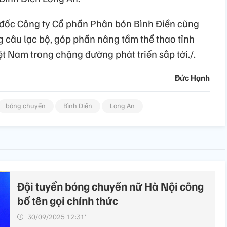
đốc Công ty Cổ phần Phân bón Bình Điền cũng
g câu lạc bộ, góp phần nâng tầm thể thao tỉnh
t Nam trong chặng đường phát triển sắp tới./.
Đức Hạnh
bóng chuyền
Bình Điền
Long An
Đội tuyển bóng chuyền nữ Hà Nội công
bố tên gọi chính thức
30/09/2025 12:31’