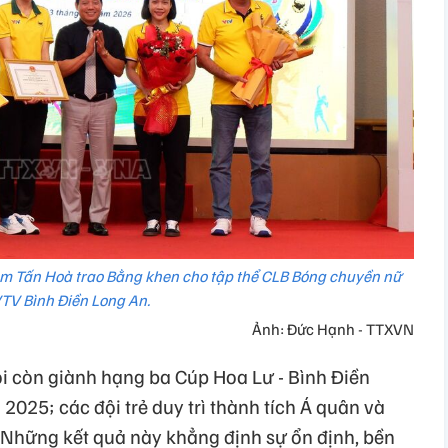
ạm Tấn Hoà trao Bằng khen cho tập thể CLB Bóng chuyền nữ
TV Bình Điền Long An.
Ảnh: Đức Hạnh - TTXVN
ội còn giành hạng ba Cúp Hoa Lư - Bình Điền
025; các đội trẻ duy trì thành tích Á quân và
a. Những kết quả này khẳng định sự ổn định, bền