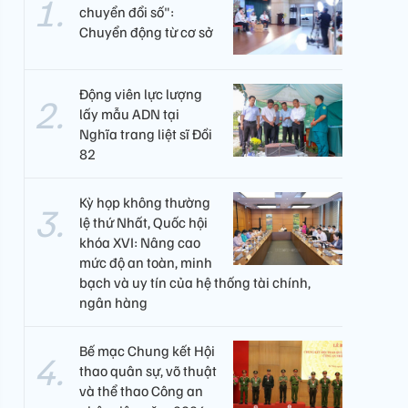
chuyển đổi số":
Chuyển động từ cơ sở
Động viên lực lượng
lấy mẫu ADN tại
Nghĩa trang liệt sĩ Đồi
82​
Kỳ họp không thường
lệ thứ Nhất, Quốc hội
khóa XVI: Nâng cao
mức độ an toàn, minh
bạch và uy tín của hệ thống tài chính,
ngân hàng
Bế mạc Chung kết Hội
thao quân sự, võ thuật
và thể thao Công an