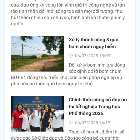
cao, đáp ứng kỳ vọng tôn vinh giá trị công nghệ và lan
tỏa tinh thần đổi mới sáng tạo đến mọi đối tượng; thu
hút thêm nhiều câu chuyện, hình ảnh và thước phim ý
nghĩa.
Xử lý thành công 3 quả
bom chùm nguy hiểm
06/07/2025 18:09’
Đội xử lý bom mìn lưu động
xác định đó là bom chùm
BLU-61 đồng thời triển khai các biện pháp nghiệp vụ
phá hủy an toàn quả bom ngay tại chỗ.
Chính thức công bố đáp án
thi tốt nghiệp Trung học
Phổ thông 2025
06/07/2025 16:19’
Theo kế hoạch, điểm thi sẽ
được các Sở Giáo dục và Đào tạo công bố cùng thời