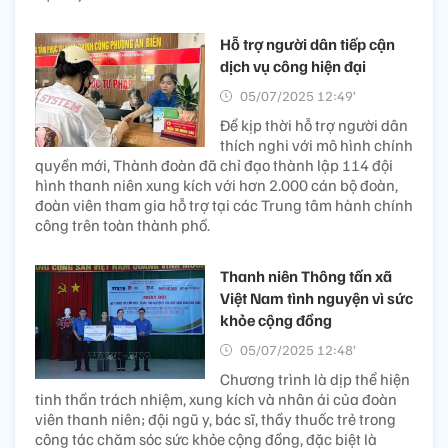
Hỗ trợ người dân tiếp cận
dịch vụ công hiện đại
05/07/2025 12:49’
Để kịp thời hỗ trợ người dân
thích nghi với mô hình chính
quyền mới, Thành đoàn đã chỉ đạo thành lập 114 đội
hình thanh niên xung kích với hơn 2.000 cán bộ đoàn,
đoàn viên tham gia hỗ trợ tại các Trung tâm hành chính
công trên toàn thành phố.
Thanh niên Thông tấn xã
Việt Nam tình nguyện vì sức
khỏe cộng đồng
05/07/2025 12:48’
Chương trình là dịp thể hiện
tinh thần trách nhiệm, xung kích và nhân ái của đoàn
viên thanh niên; đội ngũ y, bác sĩ, thầy thuốc trẻ trong
công tác chăm sóc sức khỏe cộng đồng, đặc biệt là