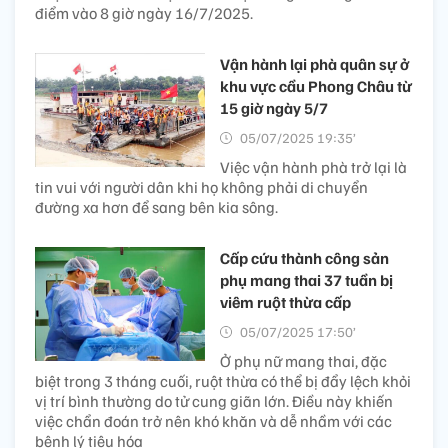
điểm vào 8 giờ ngày 16/7/2025.
Vận hành lại phà quân sự ở
khu vực cầu Phong Châu từ
15 giờ ngày 5/7
05/07/2025 19:35’
Việc vận hành phà trở lại là
tin vui với người dân khi họ không phải di chuyển
đường xa hơn để sang bên kia sông.
Cấp cứu thành công sản
phụ mang thai 37 tuần bị
viêm ruột thừa cấp
05/07/2025 17:50’
Ở phụ nữ mang thai, đặc
biệt trong 3 tháng cuối, ruột thừa có thể bị đẩy lệch khỏi
vị trí bình thường do tử cung giãn lớn. Điều này khiến
việc chẩn đoán trở nên khó khăn và dễ nhầm với các
bệnh lý tiêu hóa