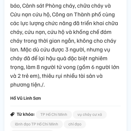
báo, Cảnh sát Phòng cháy, chữa cháy và
Cứu nạn cứu hộ, Công an Thành phố cùng
các lực lượng chức năng đã triển khai chữa
cháy, cứu nạn, cứu hộ và khống chế đám
cháy trong thời gian ngắn, không cho cháy
lan. Mặc dù cứu được 3 người, nhưng vụ
cháy đã để lại hậu quả đặc biệt nghiêm
trọng, làm 8 người tử vong (gồm 6 người lớn
và 2 trẻ em), thiêu rụi nhiều tài sản và
phương tiện./.
Hồ Vũ Linh Sơn
Từ khóa:
TP Hồ Chí Minh
vụ cháy cư xá
lãnh đạo TP Hồ Chí Minh
chỉ đạo