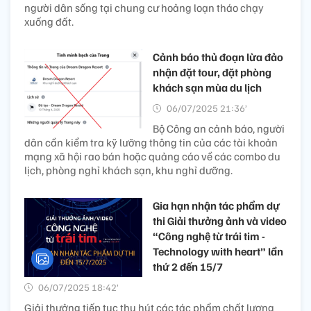
người dân sống tại chung cư hoảng loạn tháo chạy
xuống đất.
Cảnh báo thủ đoạn lừa đảo
nhận đặt tour, đặt phòng
khách sạn mùa du lịch
06/07/2025 21:36’
Bộ Công an cảnh báo, người
dân cần kiểm tra kỹ lưỡng thông tin của các tài khoản
mạng xã hội rao bán hoặc quảng cáo về các combo du
lịch, phòng nghỉ khách sạn, khu nghỉ dưỡng.
Gia hạn nhận tác phẩm dự
thi Giải thưởng ảnh và video
“Công nghệ từ trái tim -
Technology with heart” lần
thứ 2 đến 15/7
06/07/2025 18:42’
Giải thưởng tiếp tục thu hút các tác phẩm chất lượng