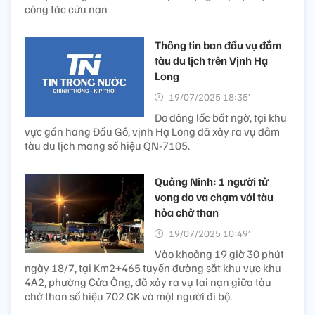
công tác cứu nạn
Thông tin ban đầu vụ đắm
tàu du lịch trên Vịnh Hạ
Long
19/07/2025 18:35’
Do dông lốc bất ngờ, tại khu
vực gần hang Đầu Gỗ, vịnh Hạ Long đã xảy ra vụ đắm
tàu du lịch mang số hiệu QN-7105.
Quảng Ninh: 1 người tử
vong do va chạm với tàu
hỏa chở than
19/07/2025 10:49’
Vào khoảng 19 giờ 30 phút
ngày 18/7, tại Km2+465 tuyến đường sắt khu vực khu
4A2, phường Cửa Ông, đã xảy ra vụ tai nạn giữa tàu
chở than số hiệu 702 CK và một người đi bộ.