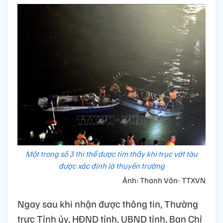
Một trong số 3 thi thể được tìm thấy khi trục vớt tàu
được xác định là thuyền trưởng
Ảnh: Thanh Vân- TTXVN
Ngay sau khi nhận được thông tin, Thường
trực Tỉnh ủy, HĐND tỉnh, UBND tỉnh, Ban Chỉ