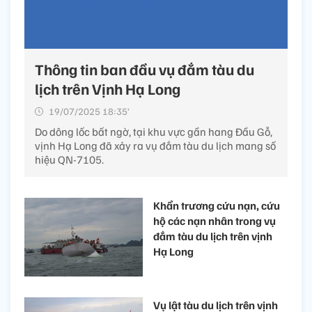
Thông tin ban đầu vụ đắm tàu du
lịch trên Vịnh Hạ Long
19/07/2025 18:35’
Do dông lốc bất ngờ, tại khu vực gần hang Đầu Gỗ,
vịnh Hạ Long đã xảy ra vụ đắm tàu du lịch mang số
hiệu QN-7105.
Khẩn trương cứu nạn, cứu
hộ các nạn nhân trong vụ
đắm tàu du lịch trên vịnh
Hạ Long
Vụ lật tàu du lịch trên vịnh