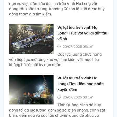
nạn vụ việc đắm tàu du lịch trên Vịnh Hạ Long vẫn
đang rất khẩn trương. Khoảng 30 thợ lặn đã được huy
động tham gia tìm kiếm.
Vụ lật tàu trên vịnh Hạ
Long: Trục vớt và lai dắt tàu
về bờ
20/07/2025 08:16’
Các lực lượng chức năng
vẫn tiếp tục mở rộng khu vực tìm kiếm với mục tiêu
không bỏ sót bất kỳ nạn nhân
Vụ lật tàu trên vịnh Hạ
Long: Tìm kiếm nạn nhân
xuyên đêm
20/07/2025 08:14’
Tỉnh Quảng Ninh đã huy
động tối đa lực lượng, gồm bộ đội biên phòng, cảnh sát
biển, kiểm ngư và các tàu chuyên dụng để phục vụ