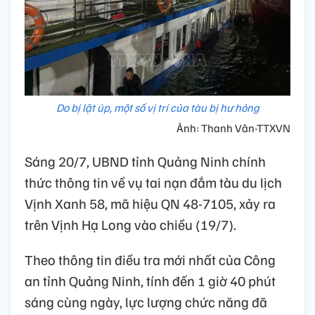
Do bị lật úp, một số vị trí của tàu bị hư hỏng
Ảnh: Thanh Vân-TTXVN
Sáng 20/7, UBND tỉnh Quảng Ninh chính
thức thông tin về vụ tai nạn đắm tàu du lịch
Vịnh Xanh 58, mã hiệu QN 48-7105, xảy ra
trên Vịnh Hạ Long vào chiều (19/7).
Theo thông tin điều tra mới nhất của Công
an tỉnh Quảng Ninh, tính đến 1 giờ 40 phút
sáng cùng ngày, lực lượng chức năng đã