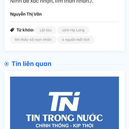
Ninh để xác nhận, tìm thân nhân./.
Nguyễn Thị Vân
Từ khóa:
Lật tàu
vịnh Hạ Long
tìm thấy 45 nạn nhân
4 người mất tích
Tin liên quan