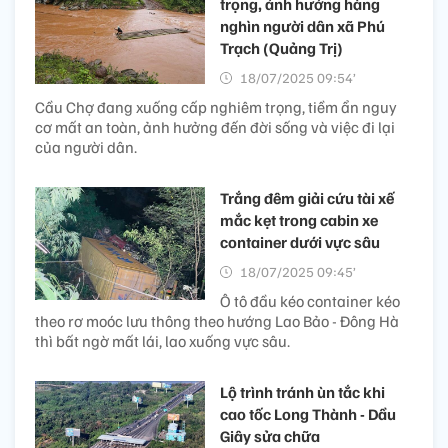
trọng, ảnh hưởng hàng
nghìn người dân xã Phú
Trạch (Quảng Trị)
18/07/2025 09:54’
Cầu Chợ đang xuống cấp nghiêm trọng, tiềm ẩn nguy
cơ mất an toàn, ảnh hưởng đến đời sống và việc đi lại
của người dân.
Trắng đêm giải cứu tài xế
mắc kẹt trong cabin xe
container dưới vực sâu
18/07/2025 09:45’
Ô tô đầu kéo container kéo
theo rơ moóc lưu thông theo hướng Lao Bảo - Đông Hà
thì bất ngờ mất lái, lao xuống vực sâu.
Lộ trình tránh ùn tắc khi
cao tốc Long Thành - Dầu
Giây sửa chữa