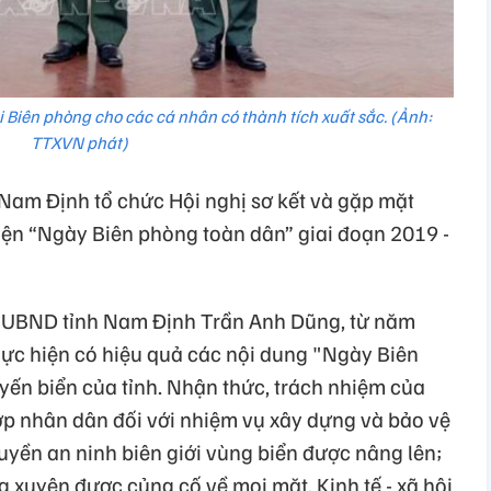
 Biên phòng cho các cá nhân có thành tích xuất sắc. (Ảnh:
TTXVN phát)
am Định tổ chức Hội nghị sơ kết và gặp mặt
hiện “Ngày Biên phòng toàn dân” giai đoạn 2019 -
 UBND tỉnh Nam Định Trần Anh Dũng, từ năm
hực hiện có hiệu quả các nội dung "Ngày Biên
uyến biển của tỉnh. Nhận thức, trách nhiệm của
lớp nhân dân đối với nhiệm vụ xây dựng và bảo vệ
uyền an ninh biên giới vùng biển được nâng lên;
g xuyên được củng cố về mọi mặt. Kinh tế - xã hội