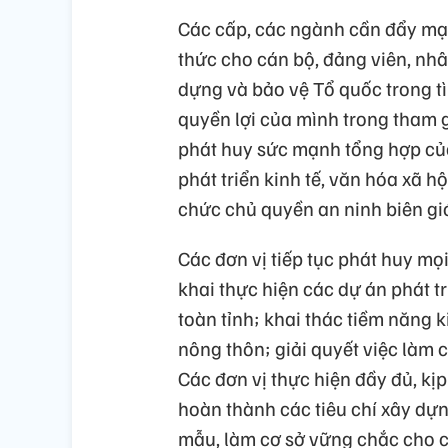
Các cấp, các ngành cần đẩy mạn
thức cho cán bộ, đảng viên, nhâ
dựng và bảo vệ Tổ quốc trong tì
quyền lợi của mình trong tham g
phát huy sức mạnh tổng hợp của
phát triển kinh tế, văn hóa xã 
chức chủ quyền an ninh biên giớ
Các đơn vị tiếp tục phát huy mọi 
khai thực hiện các dự án phát tr
toàn tỉnh; khai thác tiềm năng k
nông thôn; giải quyết việc làm
Các đơn vị thực hiện đầy đủ, kị
hoàn thành các tiêu chí xây dự
mẫu, làm cơ sở vững chắc cho c