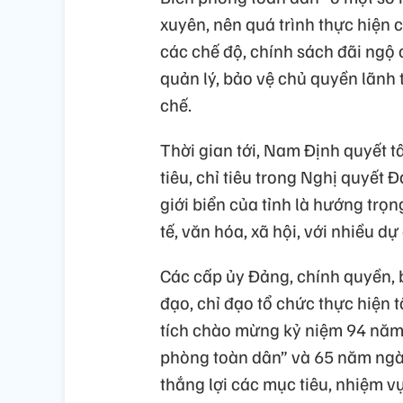
xuyên, nên quá trình thực hiện 
các chế độ, chính sách đãi ngộ 
quản lý, bảo vệ chủ quyền lãnh 
chế.
Thời gian tới, Nam Định quyết t
tiêu, chỉ tiêu trong Nghị quyết 
giới biển của tỉnh là hướng trọn
tế, văn hóa, xã hội, với nhiều 
Các cấp ủy Đảng, chính quyền, b
đạo, chỉ đạo tổ chức thực hiện 
tích chào mừng kỷ niệm 94 năm
phòng toàn dân” và 65 năm ngày
thắng lợi các mục tiêu, nhiệm vụ 