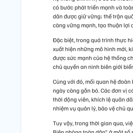
có bước phát triển mạnh và toàn
dân được giữ vững; thế trận qu
càng vững mạnh, tạo thuận lợi ch
Đặc biệt, trong quá trình thực 
xuất hiện những mô hình mới, k
được sức mạnh của hệ thống chí
chủ quyền an ninh biên giới biể
Cùng với đó, mối quan hệ đoàn k
ngày càng gắn bó. Các đơn vị có 
thời động viên, khích lệ quân dâ
nhiệm vụ quản lý, bảo vệ chủ qu
Tuy vậy, trong thời gian qua, vi
Biên phòng toàn dân" ở một số 