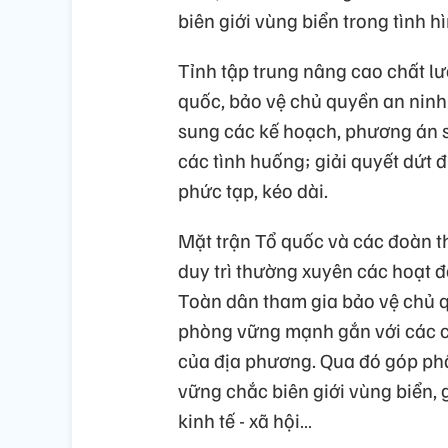
biên giới vùng biển trong tình h
Tỉnh tập trung nâng cao chất l
quốc, bảo vệ chủ quyền an ninh 
sung các kế hoạch, phương án s
các tình huống; giải quyết dứt 
phức tạp, kéo dài.
Mặt trận Tổ quốc và các đoàn t
duy trì thường xuyên các hoạt 
Toàn dân tham gia bảo vệ chủ q
phòng vững mạnh gắn với các c
của địa phương. Qua đó góp ph
vững chắc biên giới vùng biển, 
kinh tế - xã hội…