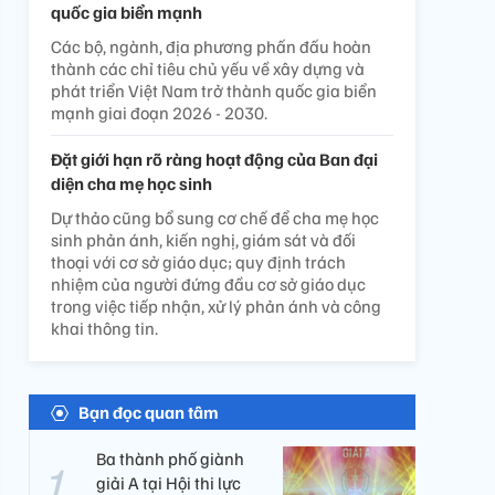
quốc gia biển mạnh
Các bộ, ngành, địa phương phấn đấu hoàn
thành các chỉ tiêu chủ yếu về xây dựng và
phát triển Việt Nam trở thành quốc gia biển
mạnh giai đoạn 2026 - 2030.
Đặt giới hạn rõ ràng hoạt động của Ban đại
diện cha mẹ học sinh
Dự thảo cũng bổ sung cơ chế để cha mẹ học
sinh phản ánh, kiến nghị, giám sát và đối
thoại với cơ sở giáo dục; quy định trách
nhiệm của người đứng đầu cơ sở giáo dục
trong việc tiếp nhận, xử lý phản ánh và công
khai thông tin.
Bạn đọc quan tâm
Ba thành phố giành
giải A tại Hội thi lực