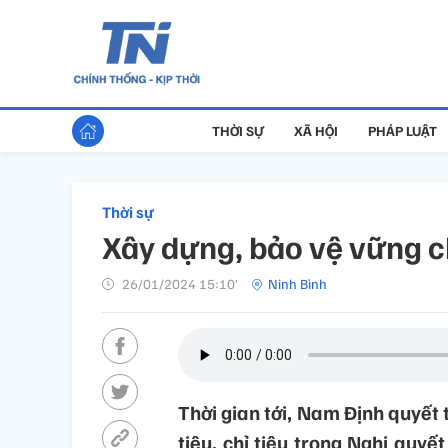
THỜI SỰ
XÃ HỘI
PHÁP LUẬT
Thời sự
Xây dựng, bảo vệ vững c
26/01/2024 15:10’
Ninh Bình
Thời gian tới, Nam Định quyết 
tiêu, chỉ tiêu trong Nghị quyế