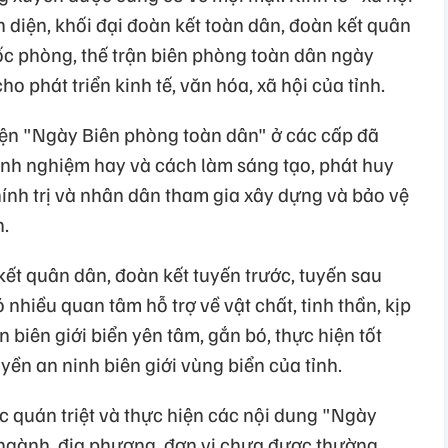
 diện, khối đại đoàn kết toàn dân, đoàn kết quân
ốc phòng, thế trận biên phòng toàn dân ngày
o phát triển kinh tế, văn hóa, xã hội của tỉnh.
hiện "Ngày Biên phòng toàn dân" ở các cấp đã
inh nghiệm hay và cách làm sáng tạo, phát huy
nh trị và nhân dân tham gia xây dựng và bảo vệ
n.
ết quân dân, đoàn kết tuyến trước, tuyến sau
nhiều quan tâm hỗ trợ về vật chất, tinh thần, kịp
n biên giới biển yên tâm, gắn bó, thực hiện tốt
yền an ninh biên giới vùng biển của tỉnh.
ệc quán triệt và thực hiện các nội dung "Ngày
ngành, địa phương, đơn vị chưa được thường