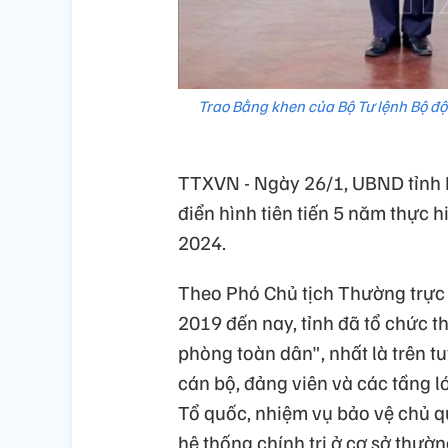
Trao Bằng khen của Bộ Tư lệnh Bộ đội
TTXVN - Ngày 26/1, UBND tỉnh N
điển hình tiên tiến 5 năm thực 
2024.
Theo Phó Chủ tịch Thường trực
2019 đến nay, tỉnh đã tổ chức t
phòng toàn dân", nhất là trên t
cán bộ, đảng viên và các tầng 
Tổ quốc, nhiệm vụ bảo vệ chủ q
hệ thống chính trị ở cơ sở thườn