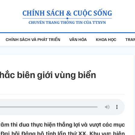
CHÍNH SÁCH VÀ PHÁT TRIỂN
VĂN HÓA
KHOA HỌC
TRAN
hắc biên giới vùng biển
tâm thi đua thực hiện thắng lợi và vượt các mục
t Đại hội Đảng bộ tỉnh lần thứ XX. Khu vực biên