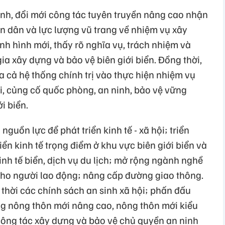
h, đổi mới công tác tuyên truyền nâng cao nhận
n dân và lực lượng vũ trang về nhiệm vụ xây
nh hình mới, thấy rõ nghĩa vụ, trách nhiệm và
ia xây dựng và bảo vệ biên giới biển. Đồng thời,
 cả hệ thống chính trị vào thực hiện nhiệm vụ
hội, củng cố quốc phòng, an ninh, bảo vệ vững
i biển.
nguồn lực để phát triển kinh tế - xã hội; triển
iển kinh tế trọng điểm ở khu vực biên giới biển và
inh tế biển, dịch vụ du lịch; mở rộng ngành nghề
 cho người lao động; nâng cấp đường giao thông.
p thời các chính sách an sinh xã hội; phấn đấu
ng nông thôn mới nâng cao, nông thôn mới kiểu
ông tác xây dựng và bảo vệ chủ quyền an ninh