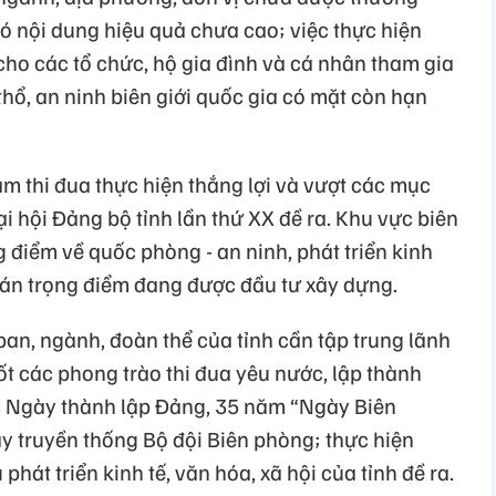
có nội dung hiệu quả chưa cao; việc thực hiện
cho các tổ chức, hộ gia đình và cá nhân tham gia
thổ, an ninh biên giới quốc gia có mặt còn hạn
âm thi đua thực hiện thắng lợi và vượt các mục
Đại hội Đảng bộ tỉnh lần thứ XX đề ra. Khu vực biên
g điểm về quốc phòng - an ninh, phát triển kinh
dự án trọng điểm đang được đầu tư xây dựng.
an, ngành, đoàn thể của tỉnh cần tập trung lãnh
tốt các phong trào thi đua yêu nước, lập thành
 Ngày thành lập Đảng, 35 năm “Ngày Biên
 truyền thống Bộ đội Biên phòng; thực hiện
phát triển kinh tế, văn hóa, xã hội của tỉnh đề ra.