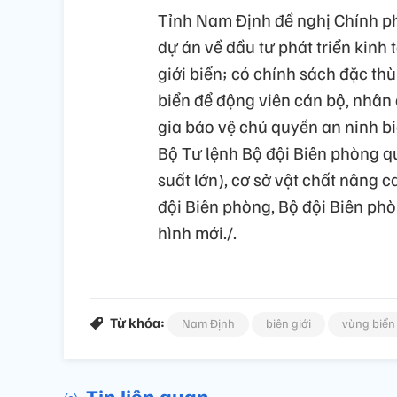
Tỉnh Nam Định đề nghị Chính phủ
dự án về đầu tư phát triển kinh 
giới biển; có chính sách đặc thù
biển để động viên cán bộ, nhân 
gia bảo vệ chủ quyền an ninh b
Bộ Tư lệnh Bộ đội Biên phòng q
suất lớn), cơ sở vật chất nâng 
đội Biên phòng, Bộ đội Biên phò
hình mới./.
Từ khóa:
Nam Định
biên giới
vùng biển
Tin liên quan