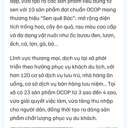
đẹp, vừa tạo ra các sản phẩm tiêu dùng từ
sen với 10 sản phẩm đạt chuẩn OCOP mang
thương hiệu “Sen quê Bác”; mở rộng diện
tích trồng hoa, cây ăn quả, rau màu cao cấp
và đa dạng vật nuôi như ốc bươu đen, lươn,
ếch, cá, lợn, gà, bò…
Lĩnh vực thương mại, dịch vụ tại xã phát
triển theo hướng phục vụ khách du lịch, với
hơn 120 cơ sở dịch vụ lưu trú, nhà hàng ăn
uống, cơ sở dịch vụ bán hàng lưu niệm… Tại
xã có 23 sản phẩm OCOP từ 3 sao đến 4 sao,
vừa giải quyết việc làm, vừa tăng thu nhập
cho người dân, đồng thời tạo ra dòng sản
phẩm chất lượng phục vụ du khách.