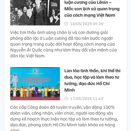
luận cương của Lênin –
Mốc son lịch sử quan trọng
của cách mạng Việt Nam
18/05/2025 09:25’
Việc tìm thấy ánh sáng chân lý và con đường giải
phóng dân tộc ở Luận cương đã tạo nên bước ngoặt
quan trọng trong cuộc đời hoạt động cách mạng của
Nguyễn Ái Quốc cũng như làm thay đổi vận mệnh của
dân tộc Việt Nam.
Lan tỏa tinh thần, khí thế thi
đua, học tập và làm theo tư
tưởng, đạo đức Hồ Chí
Minh
17/05/2025 11:43’
Các cấp Công đoàn đã tuyên truyền, vận động 100%
đoàn viên, công nhân, viên chức, người lao động xây
dựng kế hoạch thực hiện học tập và làm theo tư tưởng,
đạo đức, phong cách Hồ Chí Minh toàn khóa và hàng
năm