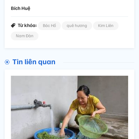
Bích Huệ
Từ khóa:
Bác Hồ
quê hương
Kim Liên
Nam Đàn
Tin liên quan