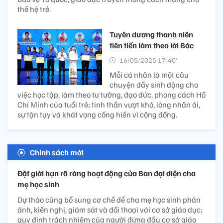
thế hệ trẻ.
Tuyên dương thanh niên
tiên tiến làm theo lời Bác
16/05/2025 17:40’
Mỗi cá nhân là một câu
chuyện đầy sinh động cho
việc học tập, làm theo tư tưởng, đạo đức, phong cách Hồ
Chí Minh của tuổi trẻ; tinh thần vượt khó, lòng nhân ái,
sự tận tụy và khát vọng cống hiến vì cộng đồng.
Chính sách mới
Đặt giới hạn rõ ràng hoạt động của Ban đại diện cha
mẹ học sinh
Dự thảo cũng bổ sung cơ chế để cha mẹ học sinh phản
ánh, kiến nghị, giám sát và đối thoại với cơ sở giáo dục;
quy định trách nhiệm của người đứng đầu cơ sở giáo