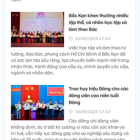
Bắc Kạn khen thưởng nhiều
tập thể, cá nhân học tập và
làm theo Bác
16/05/2025 17:44’
Việc học tập và làm theo tư
tưởng, đạo đức, phong cách Hồ Chí Minh ở Bắc Kạn đã
có sức lan tỏa sâu rộng, tạo chuyển biến mạnh mẽ trong
nhận thức, hành động của cấp ủy, chính quyền các cấp,
ngành và nhân dân.
Trao huy hiệu Đảng cho các
đảng viên cao niên tuổi
Đảng
16/05/2025 17:43’
Các đồng chí đảng viên
khẳng định, dù ở bất kỳ cương vị nào, còn sức khỏe và
trí tuệ, vẫn tiếp tục đóng góp cho sự nghiệp xây dựng và
bảo vệ Tổ quốc, giáo dục truyền thống cách mạng cho