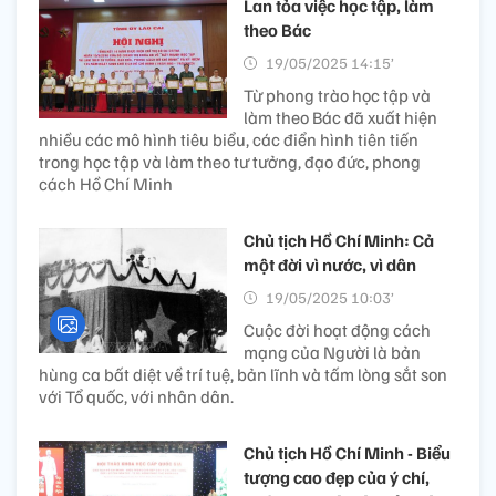
Lan tỏa việc học tập, làm
theo Bác
19/05/2025 14:15’
Từ phong trào học tập và
làm theo Bác đã xuất hiện
nhiều các mô hình tiêu biểu, các điển hình tiên tiến
trong học tập và làm theo tư tưởng, đạo đức, phong
cách Hồ Chí Minh
Chủ tịch Hồ Chí Minh: Cả
một đời vì nước, vì dân
19/05/2025 10:03’
Cuộc đời hoạt động cách
mạng của Người là bản
hùng ca bất diệt về trí tuệ, bản lĩnh và tấm lòng sắt son
với Tổ quốc, với nhân dân.
Chủ tịch Hồ Chí Minh - Biểu
tượng cao đẹp của ý chí,