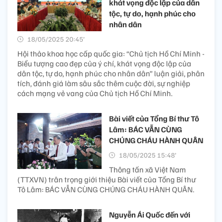
khát vọng độc lập của dân
tộc, tự do, hạnh phúc cho
nhân dân
18/05/2025 20:45’
Hội thảo khoa học cấp quốc gia: “Chủ tịch Hồ Chí Minh -
Biểu tượng cao đẹp của ý chí, khát vọng độc lập của
dân tộc, tự do, hạnh phúc cho nhân dân” luận giải, phân
tích, đánh giá làm sâu sắc thêm cuộc đời, sự nghiệp
cách mạng vẻ vang của Chủ tịch Hồ Chí Minh.
Bài viết của Tổng Bí thư Tô
Lâm: BÁC VẪN CÙNG
CHÚNG CHÁU HÀNH QUÂN
18/05/2025 15:48’
Thông tấn xã Việt Nam
(TTXVN) trân trọng giới thiệu Bài viết của Tổng Bí thư
Tô Lâm: BÁC VẪN CÙNG CHÚNG CHÁU HÀNH QUÂN.
Nguyễn Ái Quốc đến với