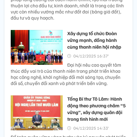
thuận lợi cho đầu tư, kinh doanh, nhất là trong các lĩnh
vực còn nhiều vướng mắc như đất đai (bảng giá đất),
đầu tư và quy hoạch.
Xây dựng tổ chức Đoàn
vững mạnh, đồng hành
cùng thanh niên hội nhập
04/12/2025 16:37’
Đại hội nêu cao quyết tâm
thúc đẩy vai trò của thanh niên trong phát triển khoa
học công nghệ, khởi nghiệp đổi mới sáng tạo, chuyển
đổi số, chuyển đổi xanh và phát triển bền vững.
Tổng Bí thư Tô Lâm: Hành
động theo phương châm “5
vững”, xây dựng quân đội
trong tình hình mới
04/12/2025 14:33’