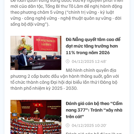
Để toàn quân vững vàng bước vào kỷ nguyên phát triển
mới của dân tộc, Tổng Bí thư Tô Lâm đề nghị hành động
theo phương châm 5 vững (“chính trị vững - kỷ luật
vững - công nghệ vững - nghệ thuật quân sự vững - đời
sống bộ đội vững”).
Đà Nẵng quyết tâm cao để
đạt mức tăng trưởng hơn
11% trong năm 2026
04/12/2025 12:48’
Mô hình chính quyền địa
phương 2 cấp bước đầu vận hành thông suốt, gắn với
tổ chức thành công Đại hội đại biểu lần thứ I Đảng bộ
thành phố nhiệm kỳ 2025 - 2030.
Đánh giá cán bộ theo “Cẩm
nang 377”: Tránh “xây nhà
trên cát”
04/12/2025 10:20’