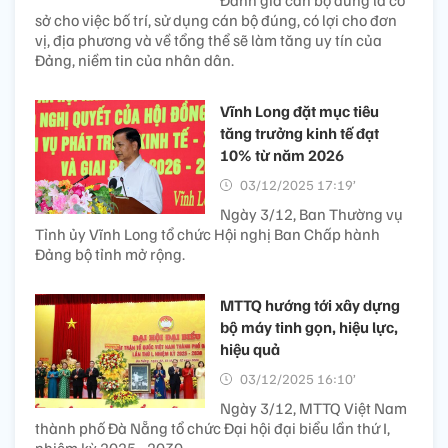
Đánh giá cán bộ đúng là cơ
sở cho việc bố trí, sử dụng cán bộ đúng, có lợi cho đơn
vị, địa phương và về tổng thể sẽ làm tăng uy tín của
Đảng, niềm tin của nhân dân.
Vĩnh Long đặt mục tiêu
tăng trưởng kinh tế đạt
10% từ năm 2026
03/12/2025 17:19’
Ngày 3/12, Ban Thường vụ
Tỉnh ủy Vĩnh Long tổ chức Hội nghị Ban Chấp hành
Đảng bộ tỉnh mở rộng.
MTTQ hướng tới xây dựng
bộ máy tinh gọn, hiệu lực,
hiệu quả
03/12/2025 16:10’
Ngày 3/12, MTTQ Việt Nam
thành phố Đà Nẵng tổ chức Đại hội đại biểu lần thứ I,