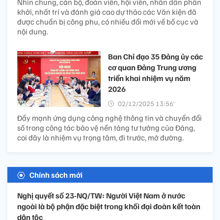
Nhìn chung, cán bộ, đoàn viên, hội viên, nhân dân phấn
khởi, nhất trí và đánh giá cao dự thảo các Văn kiện đã
được chuẩn bị công phu, có nhiều đổi mới về bố cục và
nội dung.
Ban Chỉ đạo 35 Đảng ủy các
cơ quan Đảng Trung ương
triển khai nhiệm vụ năm
2026
02/12/2025 13:56’
Đẩy mạnh ứng dụng công nghệ thông tin và chuyển đổi
số trong công tác bảo vệ nền tảng tư tưởng của Đảng,
coi đây là nhiệm vụ trọng tâm, đi trước, mở đường.
Chính sách mới
Nghị quyết số 23-NQ/TW: Người Việt Nam ở nước
ngoài là bộ phận đặc biệt trong khối đại đoàn kết toàn
dân tộc