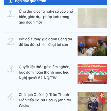
Bạn đọc quan tâm
Ứng dụng công nghệ số vào phổ
biến, giáo dục pháp luật trong
giai đoạn mới
Bắt đối tượng giả danh Công an
để lừa đảo chiếm đoạt tài sản
Quyết liệt tháo gỡ điểm nghẽn,
bảo đảm hoàn thành mục tiêu
Nghị quyết 57-NQ/TW
Chủ tịch Quốc hội Trần Thanh
Mẫn tiếp Đại sứ Hoa Kỳ Jennifer
Wicks