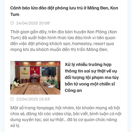
Cảnh báo lừa đảo đặt phòng lưu trú ở Măng Đen, Kon
Tum
24/04/2025 20:08’
Thời gian gần đây, trên địa bàn huyện Kon Plông (Kon
Tum) đã xuất hiện hình thức lừa đảo tinh vi liên quan
đến việc đặt phòng khách sạn, homestay, resort qua
mạng khi du khách muốn đến thị trấn Măng Đen.
Xử lý nhiều trường hợp
thông tin sai sự thật về vụ
đối tượng tội phạm ma túy
bắn tử vong một chiến sĩ
Công an
23/04/2025 15:03’
Một số trang fanpage, hội nhóm, tài khoản mạng xã hội
chia sẻ, đăng tải các video clip, bài viết, bình luận có nội
dung xuyên tạc, sai sự thật... đã bị cơ quan chức năng
xử lý.