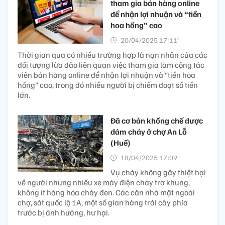
tham gia bán hàng online
để nhận lợi nhuận và “tiền
hoa hồng” cao
20/04/2025 17:11’
Thời gian qua có nhiều trường hợp là nạn nhân của các
đối tượng lừa đảo liên quan việc tham gia làm cộng tác
viên bán hàng online để nhận lợi nhuận và “tiền hoa
hồng” cao, trong đó nhiều người bị chiếm đoạt số tiền
lớn.
Đã cơ bản khống chế được
đám cháy ở chợ An Lỗ
(Huế)
18/04/2025 17:09’
Vụ cháy không gây thiệt hại
về người nhưng nhiều xe máy điện cháy trơ khung,
không ít hàng hóa cháy đen. Các căn nhà mặt ngoài
chợ, sát quốc lộ 1A, một số gian hàng trái cây phía
trước bị ảnh hưởng, hư hại.