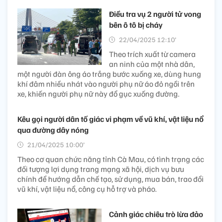
Điều tra vụ 2 người tử vong
bên ô tô bị cháy
22/04/2025 12:10’
Theo trích xuất từ camera
an ninh của một nhà dân,
một người đàn ông áo trắng bước xuống xe, dùng hung
khí đâm nhiều nhát vào người phụ nữ áo đỏ ngồi trên
xe, khiến người phụ nữ này đổ gục xuống đường.
Kêu gọi người dân tố giác vi phạm về vũ khí, vật liệu nổ
qua đường dây nóng
21/04/2025 10:00’
Theo cơ quan chức năng tỉnh Cà Mau, có tình trạng các
đối tượng lợi dụng trang mạng xã hội, dịch vụ bưu
chính để hướng dẫn chế tạo, sử dụng, mua bán, trao đổi
vũ khí, vật liệu nổ, công cụ hỗ trợ và pháo.
Cảnh giác chiêu trò lừa đảo