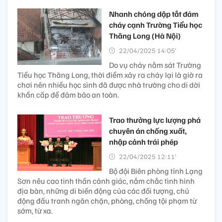
Nhanh chóng dập tắt đám
cháy cạnh Trường Tiểu học
Thăng Long (Hà Nội)
22/04/2025 14:05’
Do vụ cháy nằm sát Trường
Tiểu học Thăng Long, thời điểm xảy ra cháy lại là giờ ra
chơi nên nhiều học sinh đã được nhà trường cho di dời
khẩn cấp để đảm bảo an toàn.
Trao thưởng lực lượng phá
chuyên án chống xuất,
nhập cảnh trái phép
22/04/2025 12:11’
Bộ đội Biên phòng tỉnh Lạng
Sơn nêu cao tinh thần cảnh giác, nắm chắc tình hình
địa bàn, những di biến động của các đối tượng, chủ
động đấu tranh ngăn chặn, phòng, chống tội phạm từ
sớm, từ xa.