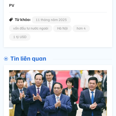
PV
Từ khóa:
11 tháng năm 2025
vốn đầu tư nước ngoài
Hà Nội
hơn 4
1 tỷ USD
Tin liên quan