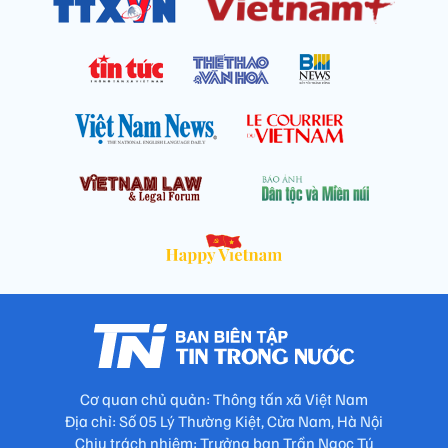
Cơ quan chủ quản: Thông tấn xã Việt Nam
Địa chỉ: Số 05 Lý Thường Kiệt, Cửa Nam, Hà Nội
Chịu trách nhiệm: Trưởng ban Trần Ngọc Tú