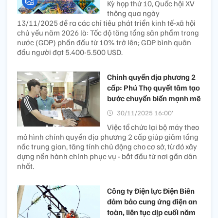
Kỳ họp thứ 10, Quốc hội XV
thông qua ngày
13/11/2025 đề ra các chỉ tiêu phát triển kinh tế-xã hội
chủ yếu năm 2026 là: Tốc độ tăng tổng sản phẩm trong
nước (GDP) phấn đấu từ 10% trở lên; GDP bình quân
đầu người đạt 5.400-5.500 USD.
Chính quyền địa phương 2
cấp: Phú Thọ quyết tâm tạo
bước chuyển biến mạnh mẽ
30/11/2025 16:00’
Việc tổ chức lại bộ máy theo
mô hình chính quyền địa phương 2 cấp giúp giảm tầng
nấc trung gian, tăng tính chủ động cho cơ sở, từ đó xây
dựng nền hành chính phục vụ - bắt đầu từ nơi gần dân
nhất.
Công ty Điện lực Điện Biên
đảm bảo cung ứng điện an
toàn, liên tục dịp cuối năm