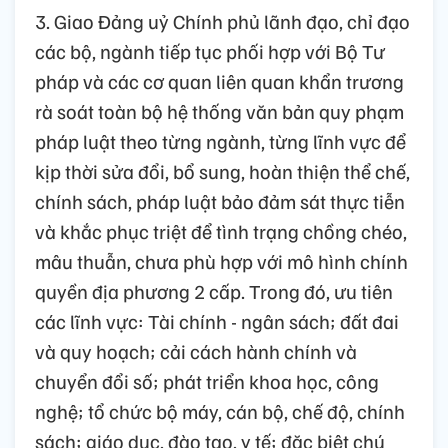
3. Giao Đảng uỷ Chính phủ lãnh đạo, chỉ đạo
các bộ, ngành tiếp tục phối hợp với Bộ Tư
pháp và các cơ quan liên quan khẩn trương
rà soát toàn bộ hệ thống văn bản quy phạm
pháp luật theo từng ngành, từng lĩnh vực để
kịp thời sửa đổi, bổ sung, hoàn thiện thể chế,
chính sách, pháp luật bảo đảm sát thực tiễn
và khắc phục triệt để tình trạng chồng chéo,
mâu thuẫn, chưa phù hợp với mô hình chính
quyền địa phương 2 cấp. Trong đó, ưu tiên
các lĩnh vực: Tài chính - ngân sách; đất đai
và quy hoạch; cải cách hành chính và
chuyển đổi số; phát triển khoa học, công
nghệ; tổ chức bộ máy, cán bộ, chế độ, chính
sách; giáo dục, đào tạo, y tế; đặc biệt chú