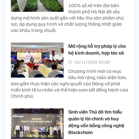
100% số xã trên địa bàn
thành phố Hà Nội đã xây
dựng mô hình sản xuất gắn với tiêu thụ sản phẩm chủ
lực, áp dụng quy trình và chất lượng thống nhất giữa
các khâu trong chuỗi.
Mở rộng hỗ trợ pháp lý cho
hộ kinh doanh, hợp tác xã
25/11/2025 20:00’
Chương trình mới có mục
tiêu mở rộng, toàn diện hơn,
bao gồm thực hiện các nghị quyết của Đảng về phát
triển kinh tế tư nhân và thể hiện cam kết đồng hành của
Chính phủ.
Sinh viên Thủ đô tìm hiểu
quản lý tài chính và huy
động vốn bằng công nghệ
Blockchain