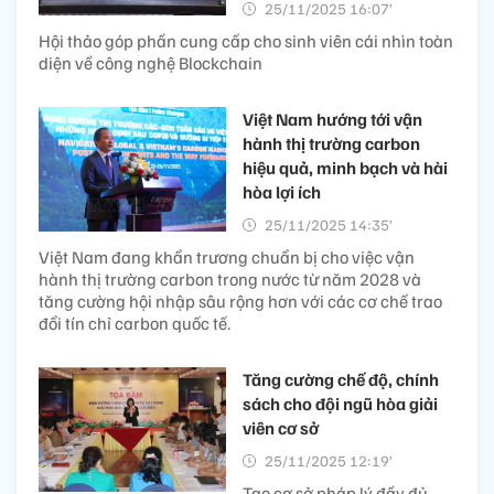
25/11/2025 16:07’
Hội thảo góp phần cung cấp cho sinh viên cái nhìn toàn
diện về công nghệ Blockchain
Việt Nam hướng tới vận
hành thị trường carbon
hiệu quả, minh bạch và hài
hòa lợi ích
25/11/2025 14:35’
Việt Nam đang khẩn trương chuẩn bị cho việc vận
hành thị trường carbon trong nước từ năm 2028 và
tăng cường hội nhập sâu rộng hơn với các cơ chế trao
đổi tín chỉ carbon quốc tế.
Tăng cường chế độ, chính
sách cho đội ngũ hòa giải
viên cơ sở
25/11/2025 12:19’
Tạo cơ sở pháp lý đầy đủ,