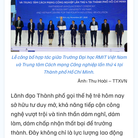
Lễ công bố hợp tác giữa Trường Đại học RMIT Việt Nam
và Trung tâm Cách mạng Công nghiệp lần thứ 4 tại
Thành phố Hồ Chí Minh.
Ảnh: Thu Hoài – TTXVN
Lãnh đạo Thành phố gọi thế hệ trẻ hôm nay
sở hữu tư duy mở, khả năng tiếp cận công
nghệ vượt trội và tinh thần dám nghĩ, dám
làm, dám chấp nhận thất bại để trưởng
thành. Đây không chỉ là lực lượng lao động