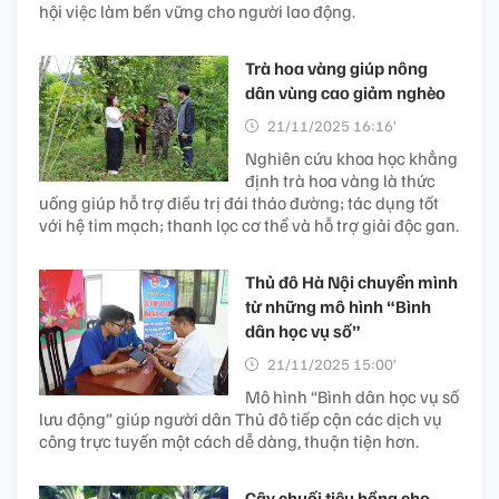
hội việc làm bền vững cho người lao động.
Trà hoa vàng giúp nông
dân vùng cao giảm nghèo
21/11/2025 16:16’
Nghiên cứu khoa học khẳng
định trà hoa vàng là thức
uống giúp hỗ trợ điều trị đái tháo đường; tác dụng tốt
với hệ tim mạch; thanh lọc cơ thể và hỗ trợ giải độc gan.
Thủ đô Hà Nội chuyển mình
từ những mô hình “Bình
dân học vụ số”
21/11/2025 15:00’
Mô hình “Bình dân học vụ số
lưu động” giúp người dân Thủ đô tiếp cận các dịch vụ
công trực tuyến một cách dễ dàng, thuận tiện hơn.
Cây chuối tiêu hồng cho