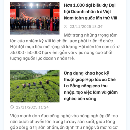
Hơn 1.000 đại biểu dự Đại
hội Doanh nhân trẻ Việt
Nam toàn quốc lần thứ VIII
23/11/2025 18:34’
Một trong những trọng tâm
lớn của nhiệm kỳ VIII là chiến lược phát triển tổ chức.
Hội đặt mục tiêu mở rộng số lượng Hội viên lên con số từ
35.000 - 50.000 hội viên; gắn với việc nâng cao chất
lượng nguồn lực doanh nhân trẻ.
Ứng dụng khoa học kỹ
thuật giúp Hợp tác xã Chè
La Bằng nâng cao thu
nhập, tạo việc làm và giảm
nghèo bền vững
22/11/2025 11:24’
Việc mạnh dạn đưa công nghệ vào nông nghiệp đã tạo
nên bước chuyển lớn trong tư duy sản xuất, giúp tăng
gấp đôi giá trị sản phẩm, ổn định thu nhập và mở ra cơ