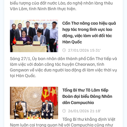
biểu tượng của đất nước Lào, do nghệ nhân làng thêu
Văn Lâm, tỉnh Ninh Bình thực hiện.
Cần Thơ nâng cao hiệu quả
hợp tác trong lĩnh vực lao
động, việc làm với đối tác
Hàn Quốc
27/01/2026 15:31’
Sáng 27/1, Ủy ban nhân dân thành phố Cần Thơ tiếp và
làm việc với đoàn công tác huyện Cheorwon, tỉnh
Gangwon về việc đưa người lao động đi làm việc thời vụ
tại Hàn Quốc.
Tổng Bí thư Tô Lâm tiếp
Đoàn đại biểu Đảng Nhân
dân Campuchia
26/01/2026 21:18’
Tổng Bí thư khẳng định Việt
Nam luôn coi trọng quan hệ với Campuchia cũng như