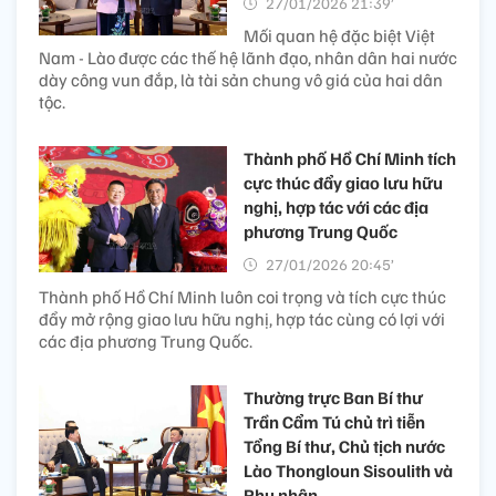
27/01/2026 21:39’
Mối quan hệ đặc biệt Việt
Nam - Lào được các thế hệ lãnh đạo, nhân dân hai nước
dày công vun đắp, là tài sản chung vô giá của hai dân
tộc.
Thành phố Hồ Chí Minh tích
cực thúc đẩy giao lưu hữu
nghị, hợp tác với các địa
phương Trung Quốc
27/01/2026 20:45’
Thành phố Hồ Chí Minh luôn coi trọng và tích cực thúc
đẩy mở rộng giao lưu hữu nghị, hợp tác cùng có lợi với
các địa phương Trung Quốc.
Thường trực Ban Bí thư
Trần Cẩm Tú chủ trì tiễn
Tổng Bí thư, Chủ tịch nước
Lào Thongloun Sisoulith và
Phu nhân