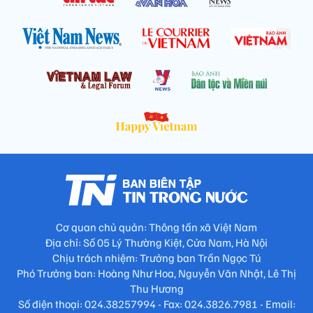
Cơ quan chủ quản: Thông tấn xã Việt Nam
Địa chỉ: Số 05 Lý Thường Kiệt, Cửa Nam, Hà Nội
Chịu trách nhiệm: Trưởng ban Trần Ngọc Tú
Phó Trưởng ban: Hoàng Như Hoa, Nguyễn Văn Nhật, Lê Thị
Thu Hương
Số điện thoại: 024.38257994 - Fax: 024.3826.7981 - Email: